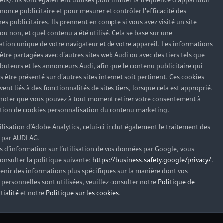
rêts). Ils sont également utilisés pour limiter la fréquence d'apparition
nonce publicitaire et pour mesurer et contrôler l'efficacité des
s publicitaires. Ils prennent en compte si vous avez visité un site
 ou non, et quel contenu a été utilisé. Cela se base sur une
cation unique de votre navigateur et de votre appareil. Les informations
être partagées avec d'autres sites web Audi ou avec des tiers tels que
ributeurs et les annonceurs Audi, afin que le contenu publicitaire qui
s être présenté sur d'autres sites internet soit pertinent. Ces cookies
ent liés à des fonctionnalités de sites tiers, lorsque cela est approprié.
 noter que vous pouvez à tout moment retirer votre consentement à
lation de cookies personnalisation du contenu marketing.
tilisation d’Adobe Analytics, celui-ci inclut également le traitement des
 par AUDI AG.
s d’information sur l’utilisation de vos données par Google, vous
onsulter la politique suivante:
https://business.safety.google/privacy/
.
es Audi d’occasion
enir des informations plus spécifiques sur la manière dont vos
personnelles sont utilisées, veuillez consulter notre
Politique de
tialité
et notre
Politique sur les cookies
.
?