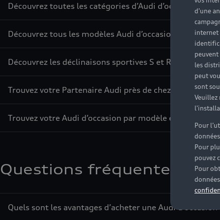
vos inté
Découvrez toutes les catégories d’Audi d’occasion
d'une an
campagne
internet
Découvrez tous les modèles Audi d’occasion
identifi
peuvent 
Découvrez les déclinaisons sportives S et RS d’occasion
les dist
peut vou
sont souv
Trouvez votre Partenaire Audi près de chez vous
Veuillez
l'instal
Trouvez votre Audi d’occasion par modèle et par ville
Pour l’u
données
Pour plu
pouvez c
Questions fréquentes sur l
Pour obt
données 
confiden
Quels sont les avantages d’acheter une Audi d’occasion 