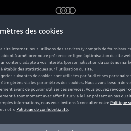
Audi
mètres des cookies
s Audi d'occas
e site internet, nous utilisons des services (y compris de fournisseurs
 aident à améliorer notre présence en ligne (optimisation du site web
r un contenu adapté à vos intérêts (personnalisation du contenu mark
labellisées
’à établir des statistiques sur l’utilisation du site.
gories suivantes de cookies sont utilisées par Audi et ses partenaires
 être gérées via les paramètres des cookies. Nous avons besoin de vo
ement avant de pouvoir utiliser ces services. Vous pouvez révoquer c
 et vérifiée sur jusqu'à 130 points de contrôle, dont l'ét
ement à tout moment avec effet futur via le lien présent en bas du si
t disponibles et vous accompagnent pour votre projet d'ac
 amples informations, nous vous invitons à consulter notre
Politique s
et notre
Politique de confidentialité
.
Contacter un Partenaire