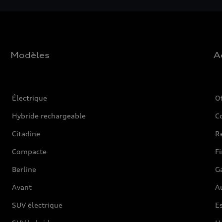
Modèles
A
Électrique
O
Hybride rechargeable
C
Citadine
Ré
Compacte
F
Berline
G
Avant
Au
SUV électrique
Es