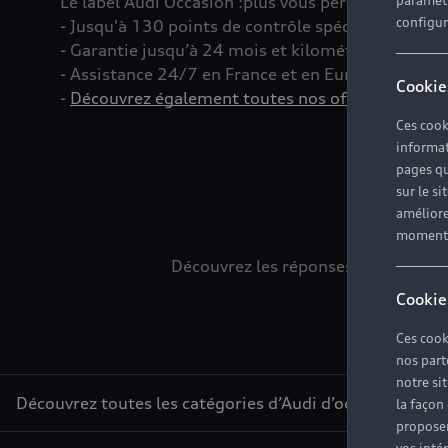
Le label Audi Occasion
:plus
vous permet d’acquéri
paramètr
configura
- Jusqu'à 130 points de contrôle spécifiques à c
- Garantie jusqu’à 24 mois et kilométrage illimité
- Assistance 24/7 en France et en Europe
Cookie
-
Découvrez également toutes nos offres d’entret
Ces cook
informat
pages qu
sur le si
L
améliore
moment r
Découvrez les réponses à vos diver
Cookie
Ces cook
nos part
notre si
Découvrez toutes les catégories d’Audi d’occasion
la façon
proposer