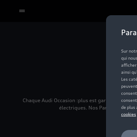
Para
Sélectionner un Partenaire
No
Sur notr
qui nous
affiche
ainsi qu
Les caté
peuvent
consent
Chaque Audi Occasion :plus est garantie 24 mois
consent
électriques. Nos Partenaires son
de plus
cookies