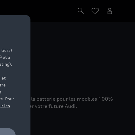
ion
 tiers)
) et à
eting),
 et
tre
e
at de santé de la batterie pour les modèles 100%
te. Pour
hat et trouver votre future Audi.
ur les