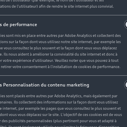
r un véhicule d’occasion avec les mêmes avantages que les
es de l'utilisateur (par exemple, le nom de l'utilisateur et les
tions de l'utilisateur) afin de rendre le site internet plus convivial.
haque motorisation
s de performance
ien
, à partir de 19€/mois
ies sont mis en place entre autres par Adobe Analytics et collectent des
ions sur la façon dont vous utilisez notre site internet, par exemple les
e vous consultez le plus souvent et la façon dont vous vous déplacez
te. Ils nous aident à améliorer la convivialité du site internet et donc à
es réponses à vos questio
r votre expérience d'utilisateur. Veuillez noter que vous pouvez à tout
etirer votre consentement à l'installation de cookies de performance.
ses questions autour de l'achat de véhicules d’occasion i
s Personnalisation du contenu marketing
ies sont placés entre autres par Adobe Analytics, mais également par
enaires. Ils collectent des informations sur la façon dont vous utilisez
te internet, par exemple les pages que vous consultez le plus souvent et
 dont vous vous déplacez sur le site. L'objectif de ces cookies est de vous
 des publicités personnalisées (plus pertinent pour vous et adapté à