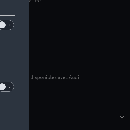
 véhicules neufs :
ns
mmédiatement disponibles avec Audi.