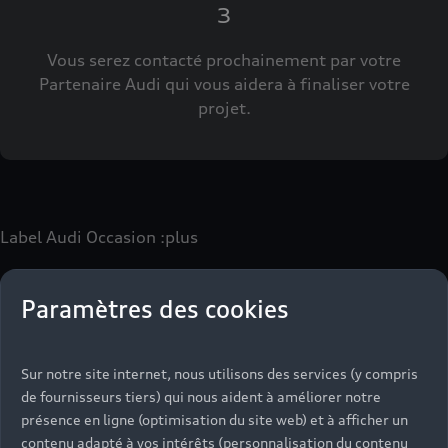
3
Vous serez contacté prochainement par votre
Partenaire Audi qui vous aidera à finaliser votre
projet.
Label Audi Occasion
:plus
Paramètres des cookies
Le label Audi Occasion
:plus
vous permet d’acquérir un
véhicule d’occasion avec les mêmes avantages que les
véhicules neufs :
Sur notre site internet, nous utilisons des services (y compris
- Jusqu'à 130 points de contrôle spécifiques à chaque
de fournisseurs tiers) qui nous aident à améliorer notre
motorisation
présence en ligne (optimisation du site web) et à afficher un
- Garantie jusqu’à 24 mois et kilométrage illimité
contenu adapté à vos intérêts (personnalisation du contenu