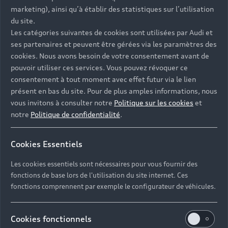
- Assistance 24/7 en France et en Europe
marketing), ainsi qu’à établir des statistiques sur l’utilisation
-
Découvrez également toutes nos offres d’entretien
, à
du site.
partir de 19€/mois
Les catégories suivantes de cookies sont utilisées par Audi et
ses partenaires et peuvent être gérées via les paramètres des
cookies. Nous avons besoin de votre consentement avant de
pouvoir utiliser ces services. Vous pouvez révoquer ce
consentement à tout moment avec effet futur via le lien
présent en bas du site. Pour de plus amples informations, nous
Les réponses à vos
vous invitons à consulter notre
Politique sur les cookies
et
questions
notre
Politique de confidentialité
.
Découvrez les réponses à vos diverses questions
Cookies Essentiels
autour de l'achat de véhicules d’occasion
immédiatement disponibles avec Audi.
Les cookies essentiels sont nécessaires pour vous fournir des
fonctions de base lors de l'utilisation du site internet. Ces
fonctions comprennent par exemple le configurateur de véhicules.
Cookies fonctionnels