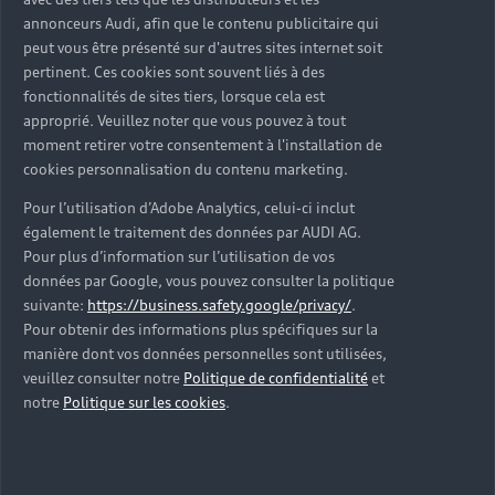
d’occasion ?
annonceurs Audi, afin que le contenu publicitaire qui
peut vous être présenté sur d'autres sites internet soit
pertinent. Ces cookies sont souvent liés à des
Qu’est-ce que le code VIN et où le trouver ?
fonctionnalités de sites tiers, lorsque cela est
approprié. Veuillez noter que vous pouvez à tout
Quels équipements de série retrouve-t-on sur une
moment retirer votre consentement à l'installation de
Audi d’occasion ?
cookies personnalisation du contenu marketing.
Pour l’utilisation d’Adobe Analytics, celui-ci inclut
Peut-on acheter une Audi hybride rechargeable
également le traitement des données par AUDI AG.
d’occasion ?
Pour plus d’information sur l’utilisation de vos
données par Google, vous pouvez consulter la politique
Peut-on acheter une Audi électrique d’occasion ?
suivante:
https://business.safety.google/privacy/
.
Pour obtenir des informations plus spécifiques sur la
manière dont vos données personnelles sont utilisées,
Quelle est la garantie de la batterie sur une Audi
veuillez consulter notre
Politique de confidentialité
et
e-tron d’occasion ?
notre
Politique sur les cookies
.
Une Audi d’occasion est-elle adaptée aux Zones à
Faibles Émissions (ZFE) ?