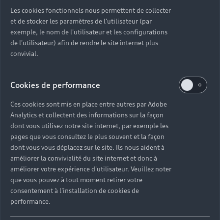
Découvrez toutes les catégories d’Audi d’occasion
Les cookies fonctionnels nous permettent de collecter
et de stocker les paramètres de l'utilisateur (par
exemple, le nom de l'utilisateur et les configurations
Découvrez toutes les catégories d’Audi d’occasion
de l'utilisateur) afin de rendre le site internet plus
convivial.
Découvrez tous les modèles Audi d’occasion
Cookies de performance
Découvrez les déclinaisons sportives S et RS
d’occasion
Ces cookies sont mis en place entre autres par Adobe
Analytics et collectent des informations sur la façon
Trouvez votre Partenaire Audi près de chez vous
dont vous utilisez notre site internet, par exemple les
pages que vous consultez le plus souvent et la façon
dont vous vous déplacez sur le site. Ils nous aident à
Trouvez votre Audi d’occasion par modèle et par
améliorer la convivialité du site internet et donc à
ville
améliorer votre expérience d'utilisateur. Veuillez noter
que vous pouvez à tout moment retirer votre
consentement à l'installation de cookies de
performance.
Questions fréquentes sur les