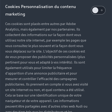
Audi d’occasion
Cookies Personnalisation du contenu
marketing
Quels sont les avantages d’acheter une Audi
Ces cookies sont placés entre autres par Adobe
d’occasion ?
Analytics, mais également par nos partenaires. Ils
collectent des informations sur la façon dont vous
utilisez notre site internet, par exemple les pages que
Quelle est la garantie d’une Audi Occasion :plus ?
vous consultez le plus souvent et la façon dont vous
vous déplacez sur le site. L'objectif de ces cookies est
Combien de points de contrôle sont effectués sur
de vous proposer des publicités personnalisées (plus
une Audi d’occasion ?
pertinent pour vous et adapté à vos intérêts). Ils sont
également utilisés pour limiter la fréquence
Quelle assistance est incluse avec une Audi
d'apparition d'une annonce publicitaire et pour
Occasion :plus ?
mesurer et contrôler l'efficacité des campagnes
publicitaires. Ils prennent en compte si vous avez visité
un site internet ou non, et quel contenu a été utilisé.
Quelle démarche faire quand on achète une
Cela se base sur une identification unique de votre
voiture d’occasion ?
navigateur et de votre appareil. Les informations
peuvent être partagées avec d'autres sites web Audi ou
Comment connaître l’historique d’une Audi
avec des tiers tels que les distributeurs et les