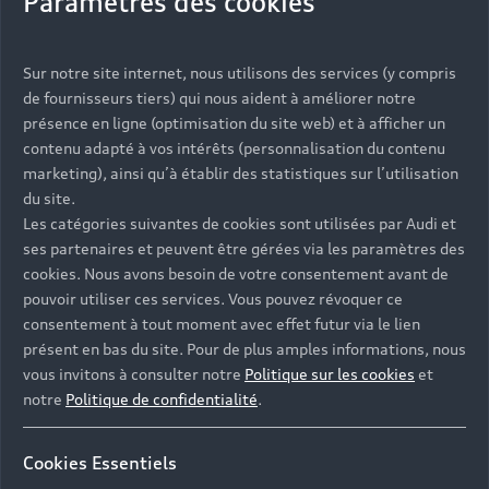
Paramètres des cookies
Un design emblématique
Sur notre site internet, nous utilisons des services (y compris
Portées par une idée, inspirées des tendances
de fournisseurs tiers) qui nous aident à améliorer notre
comme des attentes des conducteurs, les équipes de
présence en ligne (optimisation du site web) et à afficher un
designers imaginent les lignes du futur modèle. Lors
contenu adapté à vos intérêts (personnalisation du contenu
de cette première phase de conception automobile,
marketing), ainsi qu’à établir des statistiques sur l’utilisation
toute leur créativité est mise à profit afin de donner
du site.
vie à ce nouveau modèle. Les designers esquissent sa
Les catégories suivantes de cookies sont utilisées par Audi et
silhouette et donnent vie à leurs idées. Ils créent
ses partenaires et peuvent être gérées via les paramètres des
ainsi une automobile fidèle aux exigences de la
cookies. Nous avons besoin de votre consentement avant de
marque, dotée d’une allure dynamique et intégrant
pouvoir utiliser ces services. Vous pouvez révoquer ce
des éléments signatures Audi. C’est, entre autres, le
consentement à tout moment avec effet futur via le lien
cas de la calandre Audi Singleframe ou du design
présent en bas du site. Pour de plus amples informations, nous
quattro avec ses passages de roues imposants et ses
vous invitons à consulter notre
Politique sur les cookies
et
lignes arrière musclées.
notre
Politique de confidentialité
.
Cookies Essentiels