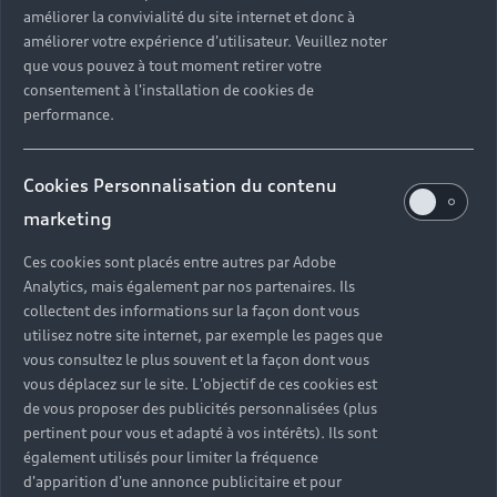
améliorer la convivialité du site internet et donc à
environnementaux dans la
améliorer votre expérience d'utilisateur. Veuillez noter
conception automobile
que vous pouvez à tout moment retirer votre
consentement à l'installation de cookies de
En constante évolution, l’univers automobile fait
performance.
désormais face à d’importants défis
environnementaux. À chaque étape de la conception
Cookies Personnalisation du contenu
automobile, nos équipes travaillent à apporter des
réponses claires et efficaces. L’électrification de
marketing
notre gamme en est le parfait exemple. Avec nos
Ces cookies sont placés entre autres par Adobe
véhicules 100% électriques Audi e-tron, l’empreinte
Analytics, mais également par nos partenaires. Ils
écologique de ces modèles est minimisée, dès les
collectent des informations sur la façon dont vous
premières phases de la production automobile et
utilisez notre site internet, par exemple les pages que
jusqu’à la fin de leur cycle de vie. La batterie de l’Audi
vous consultez le plus souvent et la façon dont vous
Q4 e-tron est recyclée en quasi-totalité. Les matières
vous déplacez sur le site. L'objectif de ces cookies est
précieuses qui la composent sont récupérées pour
de vous proposer des publicités personnalisées (plus
être réutilisées dans de nouvelles batteries.
pertinent pour vous et adapté à vos intérêts). Ils sont
également utilisés pour limiter la fréquence
d'apparition d'une annonce publicitaire et pour