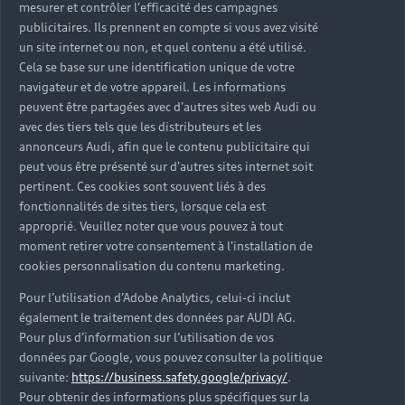
mesurer et contrôler l'efficacité des campagnes
Conception automobile : une
publicitaires. Ils prennent en compte si vous avez visité
recherche constante
un site internet ou non, et quel contenu a été utilisé.
Cela se base sur une identification unique de votre
d’innovation
navigateur et de votre appareil. Les informations
peuvent être partagées avec d'autres sites web Audi ou
avec des tiers tels que les distributeurs et les
À l’écoute des attentes des conducteurs et anticipant les
annonceurs Audi, afin que le contenu publicitaire qui
besoins automobiles de demain, nos équipes travaillent
peut vous être présenté sur d'autres sites internet soit
au développement de nouvelles innovations
pertinent. Ces cookies sont souvent liés à des
technologiques.
fonctionnalités de sites tiers, lorsque cela est
approprié. Veuillez noter que vous pouvez à tout
moment retirer votre consentement à l'installation de
cookies personnalisation du contenu marketing.
Pour l’utilisation d’Adobe Analytics, celui-ci inclut
également le traitement des données par AUDI AG.
Pour plus d’information sur l’utilisation de vos
données par Google, vous pouvez consulter la politique
suivante:
https://business.safety.google/privacy/
.
Pour obtenir des informations plus spécifiques sur la