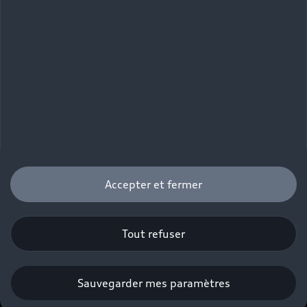
Déclaration d'accessibilité
Signaler un contenu illégal
Règlement sur les données
Certains des équipements et options présentés sur les
visuels peuvent ne pas être disponibles en France. Pour
plus d’informations, rapprochez-vous de votre
Partenaire Audi.
Autonomie maximale, selon norme WLTP. Le temps de
recharge et l'autonomie peuvent varier selon les
Accepter et fermer
motorisations, les modèles et en fonction de la borne
de recharge à laquelle le véhicule est connecté, ainsi
que de l’autonomie restante du véhicule, de la
Tout refuser
température ambiante et de la batterie.
Sauvegarder mes paramètres