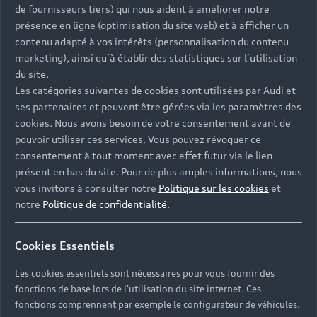
un assistant complet
de fournisseurs tiers) qui nous aident à améliorer notre
présence en ligne (optimisation du site web) et à afficher un
L’application myAudi vous permet d’accéder à la
contenu adapté à vos intérêts (personnalisation du contenu
géolocalisation de votre voiture Audi, selon votre
marketing), ainsi qu’à établir des statistiques sur l’utilisation
véhicule, à diverses informations sur les nouveautés
du site.
et les sorties des modèles. Vous pouvez aussi
Les catégories suivantes de cookies sont utilisées par Audi et
bénéficier de services divers comme les invitations à
ses partenaires et peuvent être gérées via les paramètres des
des événements en avant-première, myAudi c’est
cookies. Nous avons besoin de votre consentement avant de
aussi pouvoir accéder à votre carnet d’entretien, et la
pouvoir utiliser ces services. Vous pouvez révoquer ce
possibilité de gérer vos rendez-vous avec nos ateliers
consentement à tout moment avec effet futur via le lien
pour de la maintenance ou de la réparation ou
présent en bas du site. Pour de plus amples informations, nous
effectuer en ligne une demande d’essai.
vous invitons à consulter notre
Politique sur les cookies
et
notre
Politique de confidentialité
.
Cookies Essentiels
Découvrir myAudi
Les cookies essentiels sont nécessaires pour vous fournir des
fonctions de base lors de l'utilisation du site internet. Ces
fonctions comprennent par exemple le configurateur de véhicules.