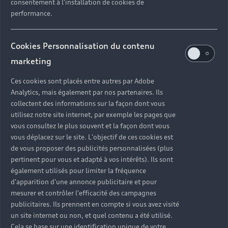
consentement à l'installation de cookies de
avec Audi connect
performance.
Si vous pouvez profiter de la géolocalisation de votre
voiture grâce à l’application myAudi, l’option Audi
Cookies Personnalisation du contenu
connect vous permet par ailleurs de faciliter votre
marketing
quotidien et votre conduite. Reliant votre Audi à
internet, ce système vous offre un accès facilité à
Ces cookies sont placés entre autres par Adobe
votre boîte mail depuis votre écran MMI Navigation,
Analytics, mais également par nos partenaires. Ils
met à jour automatiquement les cartes de votre gps,
collectent des informations sur la façon dont vous
utilisez notre site internet, par exemple les pages que
affiche le trafic lié à votre itinéraire, les places
vous consultez le plus souvent et la façon dont vous
disponibles dans un parking, et peut même vous
vous déplacez sur le site. L'objectif de ces cookies est
indiquer les prix des carburants proposés dans les
de vous proposer des publicités personnalisées (plus
stations-services les plus proches.
pertinent pour vous et adapté à vos intérêts). Ils sont
également utilisés pour limiter la fréquence
d'apparition d'une annonce publicitaire et pour
mesurer et contrôler l'efficacité des campagnes
En savoir plus sur Audi connect
publicitaires. Ils prennent en compte si vous avez visité
un site internet ou non, et quel contenu a été utilisé.
Cela se base sur une identification unique de votre