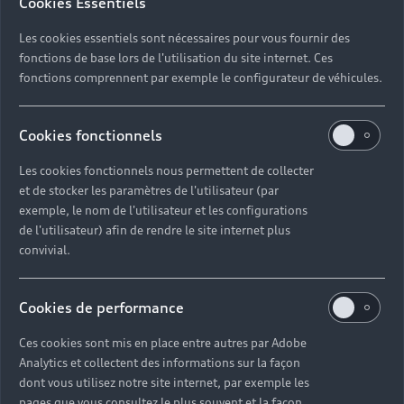
Cookies Essentiels
Les cookies essentiels sont nécessaires pour vous fournir des
fonctions de base lors de l'utilisation du site internet. Ces
fonctions comprennent par exemple le configurateur de véhicules.
Cookies fonctionnels
Performance et technologie
Les cookies fonctionnels nous permettent de collecter
Disponible en version thermique TFSI ou hybride
et de stocker les paramètres de l'utilisateur (par
rechargeable TFSI e, l’Audi Q5 fait preuve d’une
exemple, le nom de l'utilisateur et les configurations
grande efficacité énergétique. Sa transmission
de l'utilisateur) afin de rendre le site internet plus
intégrale quattro assure sa stabilité sur la route. Elle
convivial.
est renforcée sur l’Audi Q5 Sportback par une
suspension pneumatique et un système
Cookies de performance
d’amortisseur sur 4 roues. Ce SUV est par ailleurs
équipé du système Audi drive select vous permettant
Ces cookies sont mis en place entre autres par Adobe
de personnaliser votre style de conduite via
Analytics et collectent des informations sur la façon
différents modes.
dont vous utilisez notre site internet, par exemple les
pages que vous consultez le plus souvent et la façon