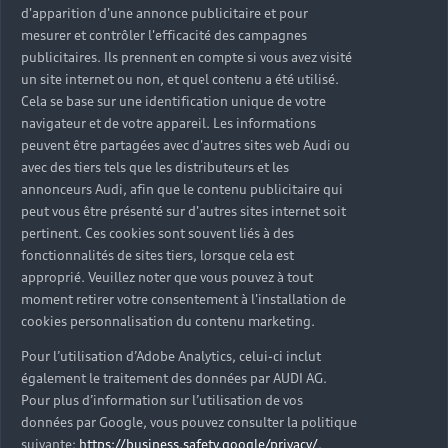
d'apparition d'une annonce publicitaire et pour
mesurer et contrôler l'efficacité des campagnes
Design extérieur
publicitaires. Ils prennent en compte si vous avez visité
Les lignes élancées et le design aiguisé de l’Audi Q5
un site internet ou non, et quel contenu a été utilisé.
Sportback fascinent. Charismatique, ce SUV
Cela se base sur une identification unique de votre
polyvalent incarne l’esprit Audi. Avec sa calandre
navigateur et de votre appareil. Les informations
peuvent être partagées avec d'autres sites web Audi ou
Singleframe, véritable signature de la marque et ses
avec des tiers tels que les distributeurs et les
phares HD Matrix LED innovants, l’Audi Q5
annonceurs Audi, afin que le contenu publicitaire qui
Sportback s’impose comme incontournable.
peut vous être présenté sur d'autres sites internet soit
pertinent. Ces cookies sont souvent liés à des
fonctionnalités de sites tiers, lorsque cela est
approprié. Veuillez noter que vous pouvez à tout
moment retirer votre consentement à l'installation de
cookies personnalisation du contenu marketing.
Pour l’utilisation d’Adobe Analytics, celui-ci inclut
également le traitement des données par AUDI AG.
Pour plus d’information sur l’utilisation de vos
données par Google, vous pouvez consulter la politique
suivante:
https://business.safety.google/privacy/
.