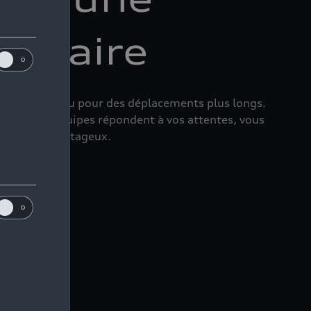
ersaire
iversaire, ou pour des déplacements plus longs.
i rent. Les équipes répondent à vos attentes, vous
de tarifs avantageux.