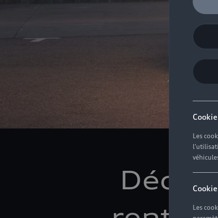
Cookie
Les cook
l'utilis
véhicule
Découv
Cookie
rent lo
Les cook