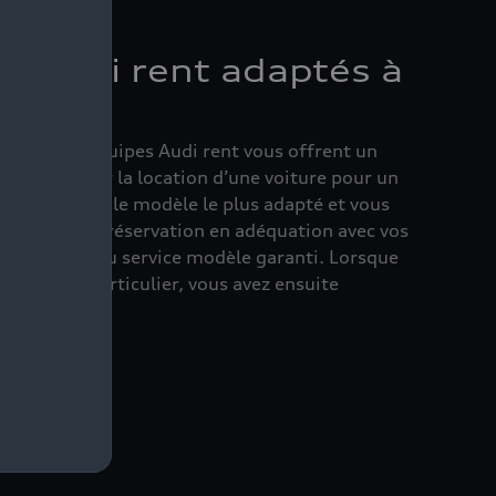
es Audi rent adaptés à
s
écoute, les équipes Audi rent vous offrent un
alisé pour la location d’une voiture pour un
onseillent sur le modèle le plus adapté et vous
une durée de réservation en adéquation avec vos
z en outre, du service modèle garanti. Lorsque
e Audi en particulier, vous avez ensuite
re.