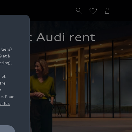
 avec Audi rent
 tiers)
) et à
eting),
 et
tre
e
te. Pour
ur les