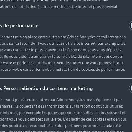
es de l'utilisateur (par exemple, le nom de l'utilisateur et les
tions de l'utilisateur) afin de rendre le site internet plus convivial.
e pour un anniv
s de performance
ies sont mis en place entre autres par Adobe Analytics et collectent des
 de mobilité, pour un événement particulier comme un ann
ions sur la façon dont vous utilisez notre site internet, par exemple les
e vous consultez le plus souvent et la façon dont vous vous déplacez
ui vous correspond, tout en bénéficiant des avantages Aud
te. Ils nous aident à améliorer la convivialité du site internet et donc à
e adapté à vos besoins et vous permettent de bénéficier 
r votre expérience d'utilisateur. Veuillez noter que vous pouvez à tout
etirer votre consentement à l'installation de cookies de performance.
s Personnalisation du contenu marketing
ies sont placés entre autres par Adobe Analytics, mais également par
enaires. Ils collectent des informations sur la façon dont vous utilisez
te internet, par exemple les pages que vous consultez le plus souvent et
 dont vous vous déplacez sur le site. L'objectif de ces cookies est de vous
 des publicités personnalisées (plus pertinent pour vous et adapté à