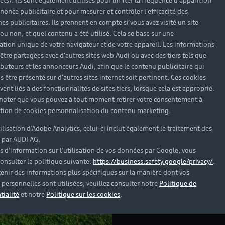
rêts). Ils sont également utilisés pour limiter la fréquence d'apparition
nonce publicitaire et pour mesurer et contrôler l'efficacité des
s publicitaires. Ils prennent en compte si vous avez visité un site
Des servic
 ou non, et quel contenu a été utilisé. Cela se base sur une
cation unique de votre navigateur et de votre appareil. Les informations
vos besoin
être partagées avec d'autres sites web Audi ou avec des tiers tels que
ributeurs et les annonceurs Audi, afin que le contenu publicitaire qui
Disponibles et à votre 
s être présenté sur d'autres sites internet soit pertinent. Ces cookies
accompagnement personn
ent liés à des fonctionnalités de sites tiers, lorsque cela est approprié.
anniversaire. Ils vous c
 noter que vous pouvez à tout moment retirer votre consentement à
permettent de choisir 
lation de cookies personnalisation du contenu marketing.
besoins. Vous bénéficie
vous réservez un véhicul
tilisation d’Adobe Analytics, celui-ci inclut également le traitement des
 par AUDI AG.
l’assurance de le condui
s d’information sur l’utilisation de vos données par Google, vous
onsulter la politique suivante:
https://business.safety.google/privacy/
.
enir des informations plus spécifiques sur la manière dont vos
personnelles sont utilisées, veuillez consulter notre
Politique de
tialité
et notre
Politique sur les cookies
.