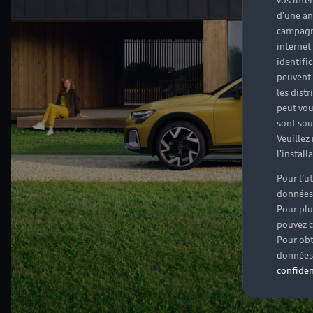
vos inté
d'une an
campagne
internet
identifi
peuvent 
les dist
peut vou
sont souv
Veuillez
l'instal
Pour l’u
données
Pour plu
pouvez c
Pour obt
données 
confiden