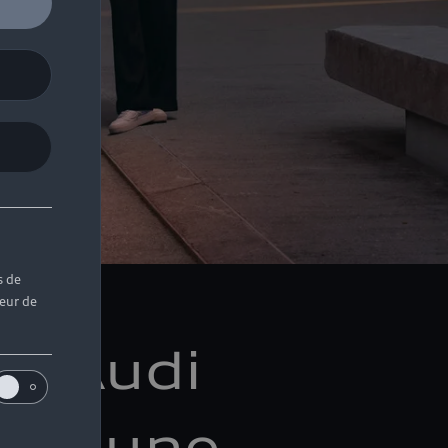
s de
teur de
es Audi
on d’une