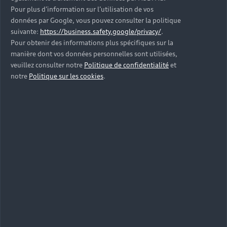
Pour plus d’information sur l’utilisation de vos
données par Google, vous pouvez consulter la politique
suivante:
https://business.safety.google/privacy/
.
Pour obtenir des informations plus spécifiques sur la
manière dont vos données personnelles sont utilisées,
veuillez consulter notre
Politique de confidentialité
et
notre
Politique sur les cookies
.
3 conducteurs peuvent être inscrits gratuitement sur
votre contrat de location. Vous n’avez pas de frais
supplémentaires si vous souhaitez que d’autres
personnes puissent conduire le modèle que vous
aurez choisi. Le prix initial comprend déjà le coût
d'un 2ème et d'un 3ème conducteur.