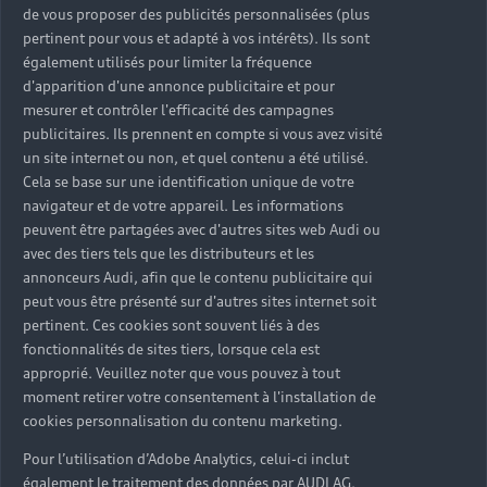
de vous proposer des publicités personnalisées (plus
pertinent pour vous et adapté à vos intérêts). Ils sont
également utilisés pour limiter la fréquence
Avec un service rapide et efficace, Audi rent se
d'apparition d'une annonce publicitaire et pour
distingue également en garantissant le modèle. Le
mesurer et contrôler l'efficacité des campagnes
véhicule réservé est celui dont vous pourrez ensuite
publicitaires. Ils prennent en compte si vous avez visité
profiter durant toute la période de location.
un site internet ou non, et quel contenu a été utilisé.
Cela se base sur une identification unique de votre
navigateur et de votre appareil. Les informations
peuvent être partagées avec d'autres sites web Audi ou
avec des tiers tels que les distributeurs et les
annonceurs Audi, afin que le contenu publicitaire qui
peut vous être présenté sur d'autres sites internet soit
pertinent. Ces cookies sont souvent liés à des
fonctionnalités de sites tiers, lorsque cela est
approprié. Veuillez noter que vous pouvez à tout
moment retirer votre consentement à l'installation de
cookies personnalisation du contenu marketing.
Pour l’utilisation d’Adobe Analytics, celui-ci inclut
également le traitement des données par AUDI AG.