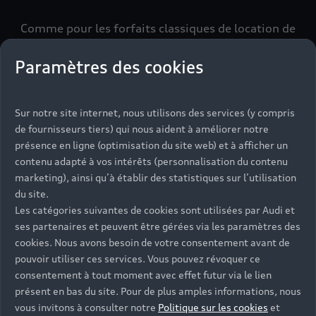
Comme pour les forfaits classiques de location de
voiture Audi, les offres réservées aux jeunes
conducteurs permettent de bénéficier
Paramètres des cookies
d'avantages et de tarifs dégressifs. Avec Audi
rent, il est possible de louer un véhicule pour une
journée, un weekend, une semaine ou un mois.
Sur notre site internet, nous utilisons des services (y compris
de fournisseurs tiers) qui nous aident à améliorer notre
Les tarifs s'adaptent à la durée, avec un prix
présence en ligne (optimisation du site web) et à afficher un
dégressif pour les plus longues périodes.
contenu adapté à vos intérêts (personnalisation du contenu
marketing), ainsi qu’à établir des statistiques sur l’utilisation
du site.
Les catégories suivantes de cookies sont utilisées par Audi et
ses partenaires et peuvent être gérées via les paramètres des
cookies. Nous avons besoin de votre consentement avant de
pouvoir utiliser ces services. Vous pouvez révoquer ce
consentement à tout moment avec effet futur via le lien
présent en bas du site. Pour de plus amples informations, nous
vous invitons à consulter notre
Politique sur les cookies
et