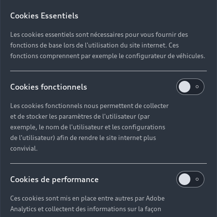
Cookies Essentiels
Découvrir les véhicules Audi TFSI e
Les cookies essentiels sont nécessaires pour vous fournir des
fonctions de base lors de l'utilisation du site internet. Ces
fonctions comprennent par exemple le configurateur de véhicules.
Cookies fonctionnels
Pour les
Les cookies fonctionnels nous permettent de collecter
véhicules
et de stocker les paramètres de l'utilisateur (par
exemple, le nom de l'utilisateur et les configurations
thermiques
de l'utilisateur) afin de rendre le site internet plus
convivial.
Une voiture thermique neuve peut vous
permettre de prétendre à la prime à la
Cookies de performance
conversion. Pour cela, elle doit émettre 127 g/km
Ces cookies sont mis en place entre autres par Adobe
de CO2 au maximum. Le montant de la prime
Analytics et collectent des informations sur la façon
peut être de 1 500 ou de 3 000 euros.