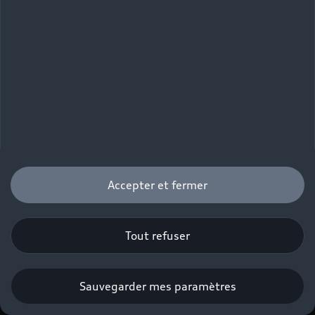
Audi A5 Coupé
Consommation mixte : 4,8–7,1 l/100km.
Émissions de CO2 mixtes : 126–164 g/km.
Accepter et fermer
Tout refuser
Sauvegarder mes paramètres