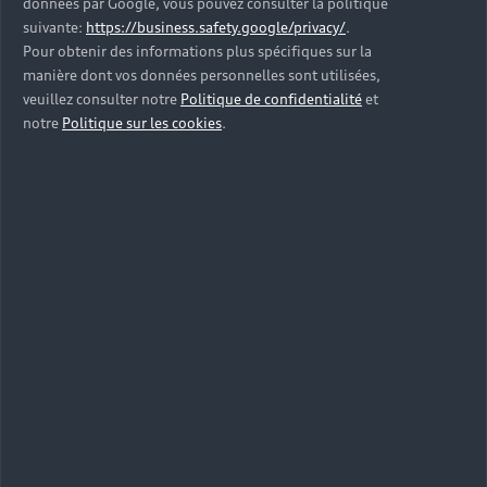
données par Google, vous pouvez consulter la politique
de la prime à la
suivante:
https://business.safety.google/privacy/
.
Pour obtenir des informations plus spécifiques sur la
conversion
manière dont vos données personnelles sont utilisées,
veuillez consulter notre
Politique de confidentialité
et
notre
Politique sur les cookies
.
Si tous les particuliers et professionnels peuvent
en bénéficier, cette aide reste soumise à des
conditions.