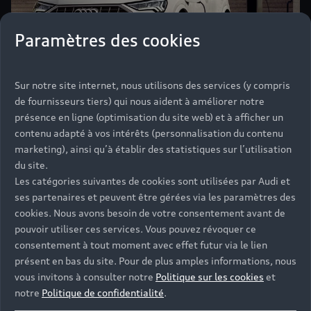
Paramètres des cookies
Sur notre site internet, nous utilisons des services (y compris
de fournisseurs tiers) qui nous aident à améliorer notre
présence en ligne (optimisation du site web) et à afficher un
contenu adapté à vos intérêts (personnalisation du contenu
marketing), ainsi qu’à établir des statistiques sur l’utilisation
Pour les véhicules hybrides
du site.
rechargeables
Les catégories suivantes de cookies sont utilisées par Audi et
ses partenaires et peuvent être gérées via les paramètres des
Une voiture hybride rechargeable est concernée par
cookies. Nous avons besoin de votre consentement avant de
la prime à la conversion si elle émet moins de 50
pouvoir utiliser ces services. Vous pouvez révoquer ce
g/km de CO2, si son autonomie électrique est de
consentement à tout moment avec effet futur via le lien
plus de 50 km et son prix inférieur à 60 000 euros.
présent en bas du site. Pour de plus amples informations, nous
vous invitons à consulter notre
Politique sur les cookies
et
Le montant de la prime peut être de 2 500 ou 5 000
notre
Politique de confidentialité
.
euros.