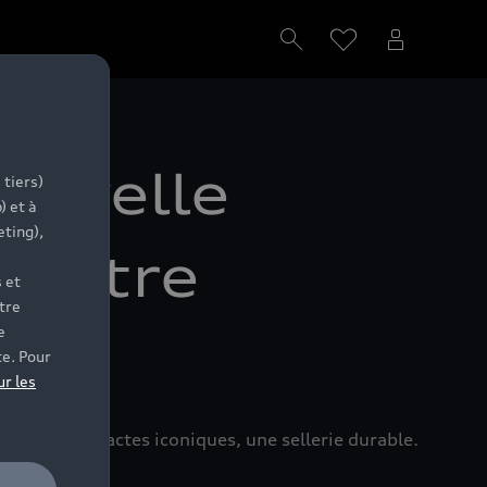
nouvelle
 tiers)
) et à
eting),
lustre
 et
tre
e
r
te. Pour
ur les
e de ses compactes iconiques, une sellerie durable.