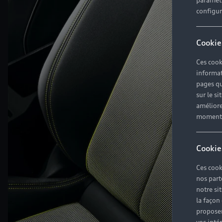
paramètr
configura
Cookie
Ces cook
informat
pages qu
sur le si
améliore
moment r
Cookie
Ces cook
nos part
notre si
la façon
proposer