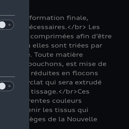
in
à la transformation finale,
es sont nécessaires.</br> Les
t d’abord comprimées afin d’être
usine où elles sont triées par
 et qualité. Toute matière
s que les bouchons, est mise de
t ensuite réduites en flocons
r le recyclat qui sera extrudé
es fils de tissage.</br>Ces
 de différentes couleurs
rs à devenir les tissus qui
er les sièges de la Nouvelle