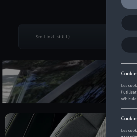
$m.LinkList (LL)
Cookie
Les cook
l'utilis
véhicule
Cookie
Les cook