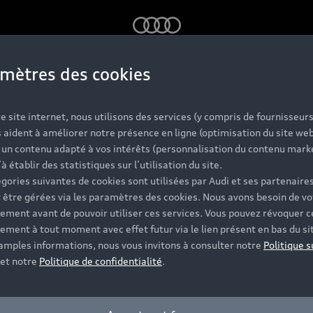
Audi
mètres des cookies
e durable : la 
e site internet, nous utilisons des services (y compris de fournisseurs
 aident à améliorer notre présence en ligne (optimisation du site web
r un contenu adapté à vos intérêts (personnalisation du contenu mark
A3 Sportback il
’à établir des statistiques sur l’utilisation du site.
gories suivantes de cookies sont utilisées par Audi et ses partenaires
 être gérées via les paramètres des cookies. Nous avons besoin de vo
ement avant de pouvoir utiliser ces services. Vous pouvez révoquer c
un nouvel aveni
ement à tout moment avec effet futur via le lien présent en bas du si
 amples informations, nous vous invitons à consulter notre
Politique s
et notre
Politique de confidentialité
.
’avant-garde, Audi innove en intégrant dans la dernière-né