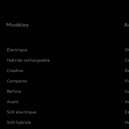
Modèles
A
Électrique
O
Hybride rechargeable
C
Citadine
Ré
Compacte
F
Berline
G
Avant
Au
SUV électrique
Es
SUV hybride
H