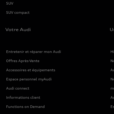
SUV
SUV compact
Votre Audi
U
Entretenir et réparer mon Audi
Hi
Offres Après-Vente
No
Accessoires et équipements
A
Espace personnel myAudi
N
Audi connect
m
Informations client
Au
Functions on Demand
Es