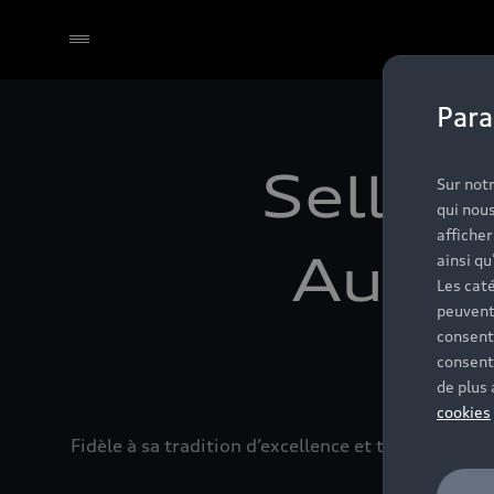
Para
Sélectionner un Partenaire
Selleri
Sur notr
qui nous
affiche
Audi 
ainsi qu
Les caté
peuvent
consent
consent
de plus
cookies
Fidèle à sa tradition d’excellence et toujours à l