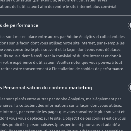
es de l'utilisateur (par exemple, le nom de l'utilisateur et les
pour dema
tions de l'utilisateur) afin de rendre le site internet plus convivial.
De la collecte 
s de performance
plusieurs étap
bouteilles son
ies sont mis en place entre autres par Adobe Analytics et collectent des
ions sur la façon dont vous utilisez notre site internet, par exemple les
acheminées à l’
e vous consultez le plus souvent et la façon dont vous vous déplacez
couleur, taille
te. Ils nous aident à améliorer la convivialité du site internet et donc à
r votre expérience d'utilisateur. Veuillez noter que vous pouvez à tout
étrangère, tel
etirer votre consentement à l'installation de cookies de performance.
côté. Elles son
avant de deveni
s Personnalisation du contenu marketing
afin de créer d
ies sont placés entre autres par Adobe Analytics, mais également par
bobines de fils
enaires. Ils collectent des informations sur la façon dont vous utilisez
s’apprêtent alo
te internet, par exemple les pages que vous consultez le plus souvent et
 dont vous vous déplacez sur le site. L'objectif de ces cookies est de vous
viendront équip
 des publicités personnalisées (plus pertinent pour vous et adapté à
Audi A3.