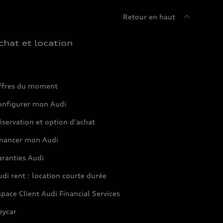
Retour en haut
chat et location
ffres du moment
onfigurer mon Audi
servation et option d'achat
inancer mon Audi
aranties Audi
di rent : location courte durée
pace Client Audi Financial Services
eycar