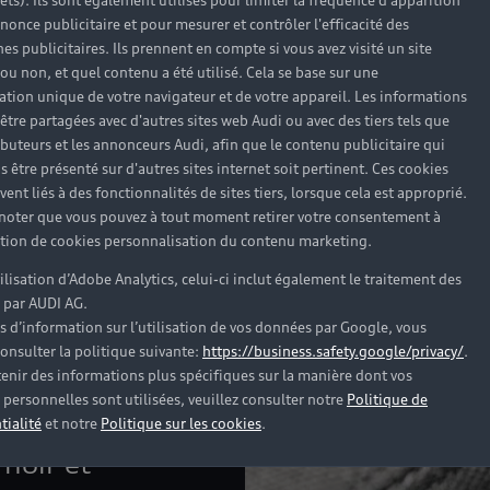
rêts). Ils sont également utilisés pour limiter la fréquence d'apparition
nonce publicitaire et pour mesurer et contrôler l'efficacité des
s publicitaires. Ils prennent en compte si vous avez visité un site
 ou non, et quel contenu a été utilisé. Cela se base sur une
Découvrir la nouvelle 
cation unique de votre navigateur et de votre appareil. Les informations
être partagées avec d'autres sites web Audi ou avec des tiers tels que
ributeurs et les annonceurs Audi, afin que le contenu publicitaire qui
s être présenté sur d'autres sites internet soit pertinent. Ces cookies
ent liés à des fonctionnalités de sites tiers, lorsque cela est approprié.
 noter que vous pouvez à tout moment retirer votre consentement à
lation de cookies personnalisation du contenu marketing.
tilisation d’Adobe Analytics, celui-ci inclut également le traitement des
 par AUDI AG.
s d’information sur l’utilisation de vos données par Google, vous
onsulter la politique suivante:
https://business.safety.google/privacy/
.
enir des informations plus spécifiques sur la manière dont vos
à disponibles
personnelles sont utilisées, veuillez consulter notre
Politique de
tialité
et notre
Politique sur les cookies
.
e couleur,
noir et