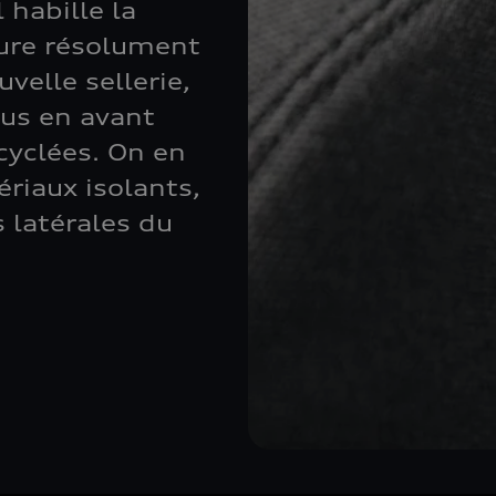
 habille la
llure résolument
velle sellerie,
lus en avant
ecyclées. On en
ériaux isolants,
 latérales du