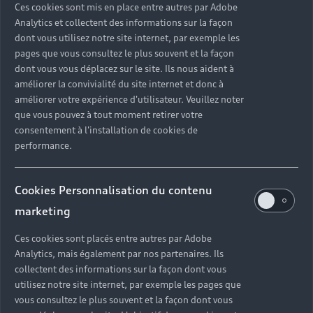
Véhicules d'occasion disponibles
Hybride rechargeable
Ces cookies sont mis en place entre autres par Adobe
Offres du moment
Analytics et collectent des informations sur la façon
Offres pour les professionnels
Citadine
Votre Audi
dont vous utilisez notre site internet, par exemple les
Configurer mon Audi
pages que vous consultez le plus souvent et la façon
Voiture électrique
Demander un essai
Compacte
dont vous vous déplacez sur le site. Ils nous aident à
Réservation et option d'achat
Univers Audi
améliorer la convivialité du site internet et donc à
Voiture hybride
Informations et Service Clients
Berline
Entretenir et réparer mon Audi
améliorer votre expérience d'utilisateur. Veuillez noter
Financer mon Audi
Voiture commerciale
que vous pouvez à tout moment retirer votre
Accessibilité - Clients Sourds et Malentendants
Avant
Offres Après-Vente
consentement à l'installation de cookies de
Garanties Audi
Histoire du progrès
Voiture de direction
performance.
Trouver mon Partenaire Audi
SUV électrique
Accessoires et équipements
Audi rent : location courte durée
Notre vision
SUV société
SUV hybride
Espace personnel myAudi
Espace Client Audi Financial Services
Cookies Personnalisation du contenu
© 2026 Audi France. Tous droits réservés.
Audi Sport
Achat véhicule de société
SUV
marketing
Audi connect
Heycar
Mentions légales
Politique sur les cookies
Nos technologies
Avantages voiture société
SUV compact
Gérer vos cookies
Politique de confidentialité
Informations client
Ces cookies sont placés entre autres par Adobe
myAudi experience
Analytics, mais également par nos partenaires. Ils
Flotte automobile
Système de lanceur d'alerte
Functions on Demand
collectent des informations sur la façon dont vous
Fiche produit environnementale
Audi Shop : Boutique Officielle
TVS
utilisez notre site internet, par exemple les pages que
Devis & RDV entretien en ligne
Action de Service EA 189
vous consultez le plus souvent et la façon dont vous
Espace actualités Audi
Demande d'information
Carrières
LLD