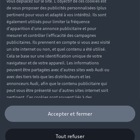
vous déplacez sur le site. L'objectif de ces cookies est
Audi Assistance
Opérateurs indépendants
Réseau Audi
de vous proposer des publicités personnalisées (plus
Carrières
Recevez toute l'actualité Audi
pertinent pour vous et adapté à vos intérêts). Ils sont
Campagne de rappel Airbag Takata
également utilisés pour limiter la fréquence
Espace Presse
Mentions légales AUDI AG
d'apparition d'une annonce publicitaire et pour
Mise à jour logiciel
Déclaration d'accessibilité
mesurer et contrôler l'efficacité des campagnes
Signaler un contenu illégal
publicitaires. Ils prennent en compte si vous avez visité
Règlement sur les données
un site internet ou non, et quel contenu a été utilisé.
Cela se base sur une identification unique de votre
navigateur et de votre appareil. Les informations
Certains des équipements et options présentés sur les
peuvent être partagées avec d'autres sites web Audi ou
visuels peuvent ne pas être disponibles en France. Pour
avec des tiers tels que les distributeurs et les
plus d’informations, rapprochez-vous de votre
annonceurs Audi, afin que le contenu publicitaire qui
Partenaire Audi.
peut vous être présenté sur d'autres sites internet soit
pertinent. Ces cookies sont souvent liés à des
fonctionnalités de sites tiers, lorsque cela est
Autonomie maximale, selon norme WLTP. Le temps de
approprié. Veuillez noter que vous pouvez à tout
recharge et l'autonomie peuvent varier selon les
Accepter et fermer
moment retirer votre consentement à l'installation de
motorisations, les modèles et en fonction de la borne
cookies personnalisation du contenu marketing.
de recharge à laquelle le véhicule est connecté, ainsi
que de l’autonomie restante du véhicule, de la
Tout refuser
Pour l’utilisation d’Adobe Analytics, celui-ci inclut