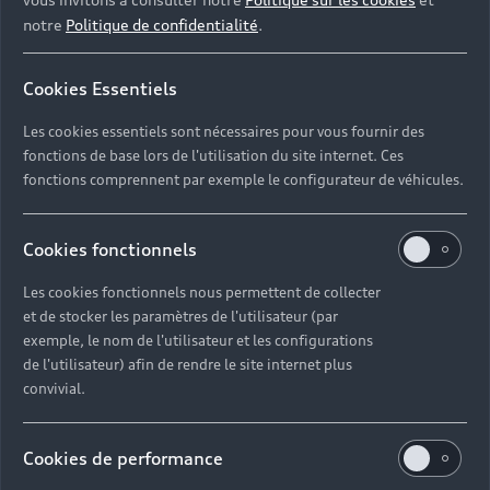
notre
Politique de confidentialité
.
Cookies Essentiels
Les cookies essentiels sont nécessaires pour vous fournir des
fonctions de base lors de l'utilisation du site internet. Ces
fonctions comprennent par exemple le configurateur de véhicules.
Retour en haut
Cookies fonctionnels
Les cookies fonctionnels nous permettent de collecter
Accès rapides
et de stocker les paramètres de l'utilisateur (par
exemple, le nom de l'utilisateur et les configurations
Modèles
de l'utilisateur) afin de rendre le site internet plus
Quelle Audi me correspond ?
convivial.
Tous les modèles
Achat et location
Recherche de véhicules neufs
Cookies de performance
Électrique
Pour les professionnels