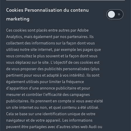
vous envoie par SMS ou par e-mail une vidéo
explicative. Le coût de l’intervention
Cookies Personnalisation du contenu
complémentaire est également précisé, afin que
marketing
vous puissiez prendre votre décision.
Ces cookies sont placés entre autres par Adobe
Analytics, mais également par nos partenaires. Ils
Voir la vidéo
collectent des informations sur la façon dont vous
utilisez notre site internet, par exemple les pages que
vous consultez le plus souvent et la façon dont vous
vous déplacez sur le site. L'objectif de ces cookies est
de vous proposer des publicités personnalisées (plus
pertinent pour vous et adapté à vos intérêts). Ils sont
également utilisés pour limiter la fréquence
d'apparition d'une annonce publicitaire et pour
mesurer et contrôler l'efficacité des campagnes
publicitaires. Ils prennent en compte si vous avez visité
un site internet ou non, et quel contenu a été utilisé.
Cela se base sur une identification unique de votre
navigateur et de votre appareil. Les informations
peuvent être partagées avec d'autres sites web Audi ou