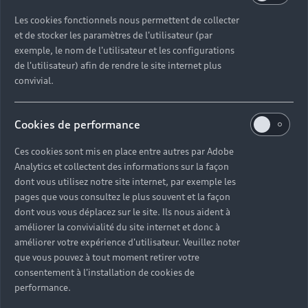
Les cookies fonctionnels nous permettent de collecter
et de stocker les paramètres de l'utilisateur (par
exemple, le nom de l'utilisateur et les configurations
de l'utilisateur) afin de rendre le site internet plus
convivial.
Cookies de performance
Ces cookies sont mis en place entre autres par Adobe
Analytics et collectent des informations sur la façon
dont vous utilisez notre site internet, par exemple les
Au plus près de votre expert
pages que vous consultez le plus souvent et la façon
Audi.
dont vous vous déplacez sur le site. Ils nous aident à
améliorer la convivialité du site internet et donc à
Parfaitement formés aux spécificités de votre Audi,
améliorer votre expérience d'utilisateur. Veuillez noter
nos techniciens ont à cœur de garantir votre sécurité
que vous pouvez à tout moment retirer votre
consentement à l'installation de cookies de
. Lorsqu’une intervention complémentaire est
performance.
nécessaire ou conseillée, votre expert Audi Service