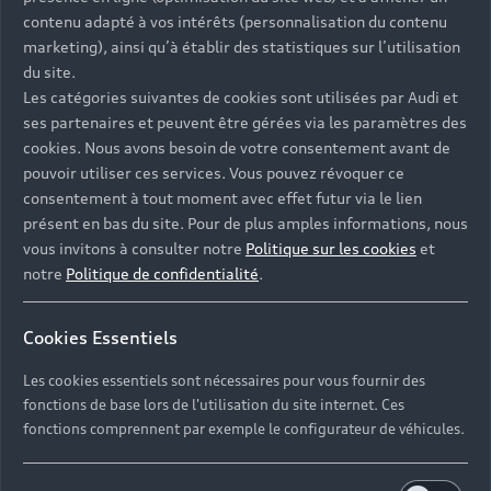
Univers Audi
Voiture hybride
contenu adapté à vos intérêts (personnalisation du contenu
Informations et Service Clients
Berline
Entretenir et réparer mon Audi
Financer mon Audi
marketing), ainsi qu’à établir des statistiques sur l’utilisation
Voiture commerciale
Accessibilité - Clients Sourds et Malentendants
Avant
du site.
Offres Après-Vente
Garanties Audi
Les catégories suivantes de cookies sont utilisées par Audi et
Histoire du progrès
Voiture de direction
Trouver mon Partenaire Audi
SUV électrique
ses partenaires et peuvent être gérées via les paramètres des
Accessoires et équipements
Audi rent : location courte durée
Notre vision
cookies. Nous avons besoin de votre consentement avant de
SUV société
SUV hybride
Espace personnel myAudi
pouvoir utiliser ces services. Vous pouvez révoquer ce
Espace Client Audi Financial Services
© 2026 Audi France. Tous droits réservés.
Audi Sport
Achat véhicule de société
consentement à tout moment avec effet futur via le lien
SUV
Audi connect
Heycar
présent en bas du site. Pour de plus amples informations, nous
Mentions légales
Politique sur les cookies
Nos technologies
Avantages voiture société
SUV compact
vous invitons à consulter notre
Politique sur les cookies
et
Gérer vos cookies
Politique de confidentialité
Informations client
notre
Politique de confidentialité
.
myAudi experience
Flotte automobile
Système de lanceur d'alerte
Functions on Demand
Fiche produit environnementale
Audi Shop : Boutique Officielle
TVS
Cookies Essentiels
Devis & RDV entretien en ligne
Action de Service EA 189
Espace actualités Audi
Demande d'information
Carrières
LLD
Les cookies essentiels sont nécessaires pour vous fournir des
Audi Assistance
Opérateurs indépendants
Réseau Audi
fonctions de base lors de l'utilisation du site internet. Ces
Carrières
Recevez toute l'actualité Audi
fonctions comprennent par exemple le configurateur de véhicules.
Campagne de rappel Airbag Takata
Espace Presse
Mentions légales AUDI AG
Mise à jour logiciel
Déclaration d'accessibilité