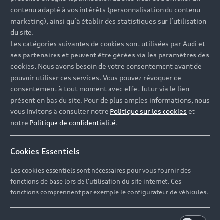
Univers Audi
Voiture hybride
contenu adapté à vos intérêts (personnalisation du contenu
Informations et Service Clients
Berline
Entretenir et réparer mon Audi
Financer mon Audi
marketing), ainsi qu’à établir des statistiques sur l’utilisation
Voiture commerciale
Accessibilité - Clients Sourds et Malentendants
Avant
du site.
Offres Après-Vente
Garanties Audi
Les catégories suivantes de cookies sont utilisées par Audi et
Histoire du progrès
Voiture de direction
Trouver mon Partenaire Audi
SUV électrique
ses partenaires et peuvent être gérées via les paramètres des
Accessoires et équipements
Audi rent : location courte durée
Notre vision
cookies. Nous avons besoin de votre consentement avant de
SUV société
SUV hybride
Espace personnel myAudi
pouvoir utiliser ces services. Vous pouvez révoquer ce
Espace Client Audi Financial Services
© 2026 Audi France. Tous droits réservés.
Audi Sport
Achat véhicule de société
consentement à tout moment avec effet futur via le lien
SUV
Audi connect
Heycar
présent en bas du site. Pour de plus amples informations, nous
Mentions légales
Politique sur les cookies
Nos technologies
Avantages voiture société
SUV compact
vous invitons à consulter notre
Politique sur les cookies
et
Gérer vos cookies
Politique de confidentialité
Informations client
notre
Politique de confidentialité
.
myAudi experience
Flotte automobile
Système de lanceur d'alerte
Functions on Demand
Fiche produit environnementale
Audi Shop : Boutique Officielle
TVS
Cookies Essentiels
Devis & RDV entretien en ligne
Action de Service EA 189
Espace actualités Audi
Demande d'information
Carrières
LLD
Les cookies essentiels sont nécessaires pour vous fournir des
Audi Assistance
Opérateurs indépendants
Réseau Audi
fonctions de base lors de l'utilisation du site internet. Ces
Carrières
Recevez toute l'actualité Audi
fonctions comprennent par exemple le configurateur de véhicules.
Campagne de rappel Airbag Takata
Espace Presse
Mentions légales AUDI AG
Mise à jour logiciel
Déclaration d'accessibilité