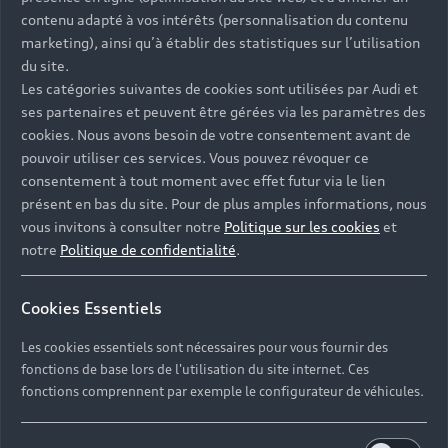
Univers Audi
Voiture hybride
contenu adapté à vos intérêts (personnalisation du contenu
Informations et Service Clients
Berline
Entretenir et réparer mon Audi
Financer mon Audi
marketing), ainsi qu’à établir des statistiques sur l’utilisation
Voiture commerciale
Accessibilité - Clients Sourds et Malentendants
Avant
du site.
Offres Après-Vente
Garanties Audi
Les catégories suivantes de cookies sont utilisées par Audi et
Histoire du progrès
Voiture de direction
Trouver mon Partenaire Audi
SUV électrique
ses partenaires et peuvent être gérées via les paramètres des
Accessoires et équipements
Audi rent : location courte durée
Notre vision
cookies. Nous avons besoin de votre consentement avant de
SUV société
SUV hybride
Espace personnel myAudi
pouvoir utiliser ces services. Vous pouvez révoquer ce
Espace Client Audi Financial Services
© 2026 Audi France. Tous droits réservés.
Audi Sport
Achat véhicule de société
consentement à tout moment avec effet futur via le lien
SUV
Audi connect
Heycar
présent en bas du site. Pour de plus amples informations, nous
Mentions légales
Politique sur les cookies
Nos technologies
Avantages voiture société
SUV compact
vous invitons à consulter notre
Politique sur les cookies
et
Gérer vos cookies
Politique de confidentialité
Informations client
notre
Politique de confidentialité
.
myAudi experience
Flotte automobile
Système de lanceur d'alerte
Functions on Demand
Fiche produit environnementale
Audi Shop : Boutique Officielle
TVS
Cookies Essentiels
Devis & RDV entretien en ligne
Action de Service EA 189
Espace actualités Audi
Demande d'information
Carrières
LLD
Les cookies essentiels sont nécessaires pour vous fournir des
Audi Assistance
Opérateurs indépendants
Réseau Audi
fonctions de base lors de l'utilisation du site internet. Ces
Carrières
Recevez toute l'actualité Audi
fonctions comprennent par exemple le configurateur de véhicules.
Campagne de rappel Airbag Takata
Espace Presse
Mentions légales AUDI AG
Mise à jour logiciel
Déclaration d'accessibilité