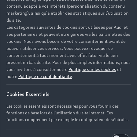
Univers Audi
Voiture hybride
contenu adapté à vos intérêts (personnalisation du contenu
Informations et Service Clients
Berline
Entretenir et réparer mon Audi
Financer mon Audi
marketing), ainsi qu’à établir des statistiques sur l’utilisation
Voiture commerciale
Accessibilité - Clients Sourds et Malentendants
Avant
du site.
Offres Après-Vente
Garanties Audi
Les catégories suivantes de cookies sont utilisées par Audi et
Histoire du progrès
Voiture de direction
Trouver mon Partenaire Audi
SUV électrique
ses partenaires et peuvent être gérées via les paramètres des
Accessoires et équipements
Audi rent : location courte durée
Notre vision
cookies. Nous avons besoin de votre consentement avant de
SUV société
SUV hybride
Espace personnel myAudi
pouvoir utiliser ces services. Vous pouvez révoquer ce
Espace Client Audi Financial Services
© 2026 Audi France. Tous droits réservés.
Audi Sport
Achat véhicule de société
consentement à tout moment avec effet futur via le lien
SUV
Audi connect
Heycar
présent en bas du site. Pour de plus amples informations, nous
Mentions légales
Politique sur les cookies
Nos technologies
Avantages voiture société
SUV compact
vous invitons à consulter notre
Politique sur les cookies
et
Gérer vos cookies
Politique de confidentialité
Informations client
notre
Politique de confidentialité
.
myAudi experience
Flotte automobile
Système de lanceur d'alerte
Functions on Demand
Fiche produit environnementale
Audi Shop : Boutique Officielle
TVS
Cookies Essentiels
Devis & RDV entretien en ligne
Action de Service EA 189
Espace actualités Audi
Demande d'information
Carrières
LLD
Les cookies essentiels sont nécessaires pour vous fournir des
Audi Assistance
Opérateurs indépendants
Réseau Audi
fonctions de base lors de l'utilisation du site internet. Ces
Carrières
Recevez toute l'actualité Audi
fonctions comprennent par exemple le configurateur de véhicules.
Campagne de rappel Airbag Takata
Espace Presse
Mentions légales AUDI AG
Mise à jour logiciel
Déclaration d'accessibilité