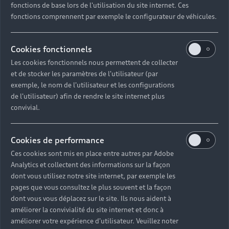
fonctions de base lors de l'utilisation du site internet. Ces
Pour les professionnels
fonctions comprennent par exemple le configurateur de véhicules.
Véhicules d'occasion disponibles
Hybride rechargeable
Offres du moment
Offres pour les professionnels
Citadine
Votre Audi
Cookies fonctionnels
Configurer mon Audi
Voiture électrique
Demander un essai
Compacte
Les cookies fonctionnels nous permettent de collecter
Réservation et option d'achat
Univers Audi
et de stocker les paramètres de l'utilisateur (par
Voiture hybride
Informations et Service Clients
Berline
exemple, le nom de l'utilisateur et les configurations
Entretenir et réparer mon Audi
Financer mon Audi
de l'utilisateur) afin de rendre le site internet plus
Voiture commerciale
Accessibilité - Clients Sourds et Malentendants
Avant
Offres Après-Vente
convivial.
Garanties Audi
Histoire du progrès
Voiture de direction
Trouver mon Partenaire Audi
SUV électrique
Accessoires et équipements
Audi rent : location courte durée
Notre vision
SUV société
Cookies de performance
SUV hybride
Espace personnel myAudi
Espace Client Audi Financial Services
© 2026 Audi France. Tous droits réservés.
Ces cookies sont mis en place entre autres par Adobe
Audi Sport
Achat véhicule de société
SUV
Analytics et collectent des informations sur la façon
Mentions légales
Politique sur les cookies
Audi connect
Heycar
dont vous utilisez notre site internet, par exemple les
Nos technologies
Avantages voiture société
Gérer vos cookies
Politique de confidentialité
SUV compact
pages que vous consultez le plus souvent et la façon
Informations client
Système de lanceur d'alerte
myAudi experience
dont vous vous déplacez sur le site. Ils nous aident à
Flotte automobile
Fiche produit environnementale
Functions on Demand
améliorer la convivialité du site internet et donc à
Audi Shop : Boutique Officielle
TVS
améliorer votre expérience d'utilisateur. Veuillez noter
Devis & RDV entretien en ligne