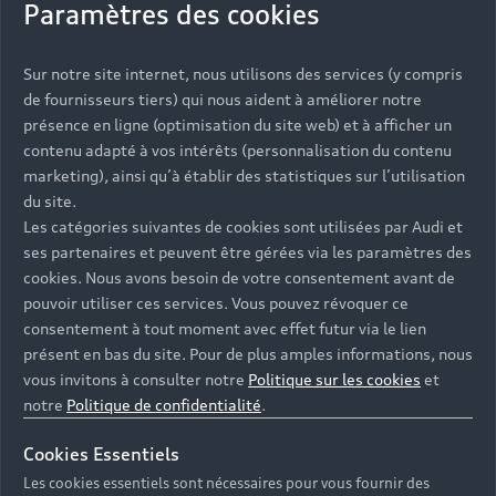
Paramètres des cookies
vorübergehend nicht erreichbar.
Bitte versuchen Sie es zu einem späteren Zeitpunkt erneut.
Sur notre site internet, nous utilisons des services (y compris
de fournisseurs tiers) qui nous aident à améliorer notre
©
2026
AUDI AG. All rights reserved.
présence en ligne (optimisation du site web) et à afficher un
contenu adapté à vos intérêts (personnalisation du contenu
marketing), ainsi qu’à établir des statistiques sur l’utilisation
du site.
Les catégories suivantes de cookies sont utilisées par Audi et
ses partenaires et peuvent être gérées via les paramètres des
Retour en haut
cookies. Nous avons besoin de votre consentement avant de
pouvoir utiliser ces services. Vous pouvez révoquer ce
consentement à tout moment avec effet futur via le lien
Accès rapides
présent en bas du site. Pour de plus amples informations, nous
vous invitons à consulter notre
Politique sur les cookies
et
Modèles
Quelle Audi me correspond ?
notre
Politique de confidentialité
.
Tous les modèles
Cookies Essentiels
Achat et location
Les cookies essentiels sont nécessaires pour vous fournir des
Recherche de véhicules neufs
Électrique