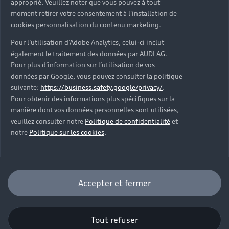
approprié. Veuillez noter que vous pouvez à tout
Audi Assistance
Opérateurs indépendants
Réseau Audi
Carrières
moment retirer votre consentement à l'installation de
Recevez toute l'actualité Audi
Campagne de rappel Airbag Takata
cookies personnalisation du contenu marketing.
Espace Presse
Mentions légales AUDI AG
Pour l’utilisation d’Adobe Analytics, celui-ci inclut
Mise à jour logiciel
Déclaration d'accessibilité
également le traitement des données par AUDI AG.
Signaler un contenu illégal
Pour plus d’information sur l’utilisation de vos
Règlement sur les données
données par Google, vous pouvez consulter la politique
suivante:
https://business.safety.google/privacy/
.
Pour obtenir des informations plus spécifiques sur la
Certains des équipements et options présentés sur les
manière dont vos données personnelles sont utilisées,
visuels peuvent ne pas être disponibles en France. Pour
veuillez consulter notre
Politique de confidentialité
et
plus d’informations, rapprochez-vous de votre
notre
Politique sur les cookies
.
Partenaire Audi.
Autonomie maximale, selon norme WLTP. Le temps de
recharge et l'autonomie peuvent varier selon les
Accepter et fermer
motorisations, les modèles et en fonction de la borne
de recharge à laquelle le véhicule est connecté, ainsi
que de l’autonomie restante du véhicule, de la
Tout refuser