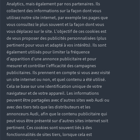
Véhicules d'occasion disponibles
Hybride rechargeable
Analytics, mais également par nos partenaires. Ils
Offres du moment
collectent des informations sur la façon dont vous
Offres pour les professionnels
Citadine
Votre Audi
utilisez notre site internet, par exemple les pages que
Configurer mon Audi
Voiture électrique
vous consultez le plus souvent et la façon dont vous
Demander un essai
Compacte
vous déplacez sur le site. L'objectif de ces cookies est
Réservation et option d'achat
Univers Audi
Voiture hybride
de vous proposer des publicités personnalisées (plus
Informations et Service Clients
Berline
Entretenir et réparer mon Audi
Financer mon Audi
pertinent pour vous et adapté à vos intérêts). Ils sont
Voiture commerciale
Accessibilité - Clients Sourds et Malentendants
Avant
également utilisés pour limiter la fréquence
Offres Après-Vente
Garanties Audi
d'apparition d'une annonce publicitaire et pour
Histoire du progrès
Voiture de direction
Trouver mon Partenaire Audi
SUV électrique
mesurer et contrôler l'efficacité des campagnes
Accessoires et équipements
Audi rent : location courte durée
Notre vision
publicitaires. Ils prennent en compte si vous avez visité
SUV société
SUV hybride
un site internet ou non, et quel contenu a été utilisé.
Espace personnel myAudi
Espace Client Audi Financial Services
© 2026 Audi France. Tous droits réservés.
Audi Sport
Cela se base sur une identification unique de votre
Achat véhicule de société
SUV
Audi connect
navigateur et de votre appareil. Les informations
Heycar
Mentions légales
Politique sur les cookies
Nos technologies
Avantages voiture société
peuvent être partagées avec d'autres sites web Audi ou
SUV compact
Gérer vos cookies
Politique de confidentialité
Informations client
avec des tiers tels que les distributeurs et les
myAudi experience
Flotte automobile
Système de lanceur d'alerte
annonceurs Audi, afin que le contenu publicitaire qui
Functions on Demand
Fiche produit environnementale
peut vous être présenté sur d'autres sites internet soit
Audi Shop : Boutique Officielle
TVS
pertinent. Ces cookies sont souvent liés à des
Devis & RDV entretien en ligne
Action de Service EA 189
fonctionnalités de sites tiers, lorsque cela est
Espace actualités Audi
Demande d'information
Carrières
LLD