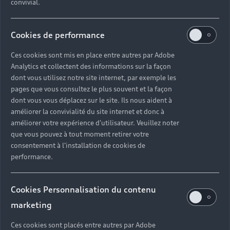
convivial.
sur la recharge de votre
Audi électrique
Cookies de performance
Ces cookies sont mis en place entre autres par Adobe
Découvrir
Analytics et collectent des informations sur la façon
dont vous utilisez notre site internet, par exemple les
pages que vous consultez le plus souvent et la façon
dont vous vous déplacez sur le site. Ils nous aident à
Retour en haut
améliorer la convivialité du site internet et donc à
améliorer votre expérience d'utilisateur. Veuillez noter
que vous pouvez à tout moment retirer votre
Accès rapides
consentement à l'installation de cookies de
performance.
Modèles
Quelle Audi me correspond ?
Cookies Personnalisation du contenu
Tous les modèles
Achat et location
marketing
Recherche de véhicules neufs
Électrique
Pour les professionnels
Ces cookies sont placés entre autres par Adobe