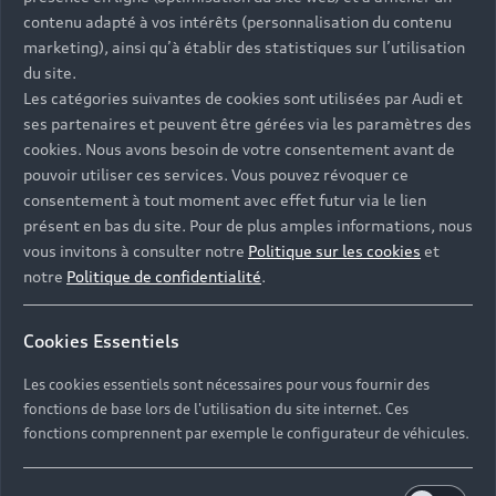
Univers Audi
Voiture hybride
contenu adapté à vos intérêts (personnalisation du contenu
Informations et Service Clients
Berline
Entretenir et réparer mon Audi
Financer mon Audi
marketing), ainsi qu’à établir des statistiques sur l’utilisation
Voiture commerciale
Accessibilité - Clients Sourds et Malentendants
Avant
du site.
Offres Après-Vente
Garanties Audi
Les catégories suivantes de cookies sont utilisées par Audi et
Histoire du progrès
Voiture de direction
Trouver mon Partenaire Audi
SUV électrique
ses partenaires et peuvent être gérées via les paramètres des
Accessoires et équipements
Audi rent : location courte durée
Notre vision
cookies. Nous avons besoin de votre consentement avant de
SUV société
SUV hybride
Espace personnel myAudi
pouvoir utiliser ces services. Vous pouvez révoquer ce
Espace Client Audi Financial Services
© 2026 Audi France. Tous droits réservés.
Audi Sport
Achat véhicule de société
consentement à tout moment avec effet futur via le lien
SUV
Audi connect
Heycar
présent en bas du site. Pour de plus amples informations, nous
Mentions légales
Politique sur les cookies
Nos technologies
Avantages voiture société
SUV compact
vous invitons à consulter notre
Politique sur les cookies
et
Gérer vos cookies
Politique de confidentialité
Informations client
notre
Politique de confidentialité
.
myAudi experience
Flotte automobile
Système de lanceur d'alerte
Functions on Demand
Fiche produit environnementale
Audi Shop : Boutique Officielle
TVS
Cookies Essentiels
Devis & RDV entretien en ligne
Action de Service EA 189
Espace actualités Audi
Demande d'information
Carrières
LLD
Les cookies essentiels sont nécessaires pour vous fournir des
Audi Assistance
Opérateurs indépendants
Réseau Audi
fonctions de base lors de l'utilisation du site internet. Ces
Carrières
Recevez toute l'actualité Audi
fonctions comprennent par exemple le configurateur de véhicules.
Campagne de rappel Airbag Takata
Espace Presse
Mentions légales AUDI AG
Mise à jour logiciel
Déclaration d'accessibilité