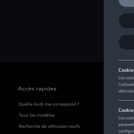
ni
Bi
©
Cookie
Les cook
l'utilis
Accès rapides
véhicule
Quelle Audi me correspond ?
Cookie
Tous les modèles
Les cook
paramètr
Recherche de véhicules neufs
configura