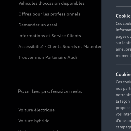
Véhicules d'occasion disponibles
Offres pour les professionnels
Cookie
Ces cook
Demander un essai
informat
Informations et Service Clients
pages qu
sur le si
Accessibilité - Clients Sourds et Malentendants
améliore
moment r
Trouver mon Partenaire Audi
Cookie
Ces cook
nos part
Pour les professionnels
notre si
la façon
proposer
Voiture électrique
vos inté
Voiture hybride
d'une an
campagne