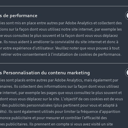
Compacte
F
s de performance
Berline
G
ies sont mis en place entre autres par Adobe Analytics et collectent des
Avant
Au
ions sur la façon dont vous utilisez notre site internet, par exemple les
e vous consultez le plus souvent et la façon dont vous vous déplacez
SUV électrique
Es
te. Ils nous aident à améliorer la convivialité du site internet et donc à
r votre expérience d'utilisateur. Veuillez noter que vous pouvez à tout
SUV hybride
H
etirer votre consentement à l'installation de cookies de performance.
SUV
SUV compact
s Personnalisation du contenu marketing
ies sont placés entre autres par Adobe Analytics, mais également par
enaires. Ils collectent des informations sur la façon dont vous utilisez
Votre Audi
U
te internet, par exemple les pages que vous consultez le plus souvent et
 dont vous vous déplacez sur le site. L'objectif de ces cookies est de vous
 des publicités personnalisées (plus pertinent pour vous et adapté à
Entretenir et réparer mon Audi
Hi
rêts). Ils sont également utilisés pour limiter la fréquence d'apparition
nonce publicitaire et pour mesurer et contrôler l'efficacité des
Offres Après-Vente
No
s publicitaires. Ils prennent en compte si vous avez visité un site