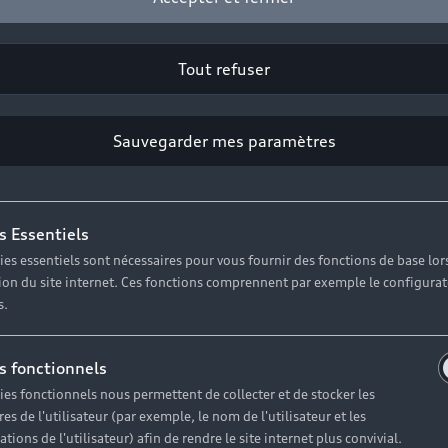
cht erreichbar.
tte versuchen Sie es zu einem späteren Zeitpunkt erneut.
Tout refuser
2026
AUDI AG. All rights reserved.
Sauvegarder mes paramètres
s Essentiels
ies essentiels sont nécessaires pour vous fournir des fonctions de base lor
ation du site internet. Ces fonctions comprennent par exemple le configura
Modèles
A
s.
Électrique
O
s fonctionnels
ies fonctionnels nous permettent de collecter et de stocker les
Hybride rechargeable
C
es de l'utilisateur (par exemple, le nom de l'utilisateur et les
Citadine
Ré
tions de l'utilisateur) afin de rendre le site internet plus convivial.