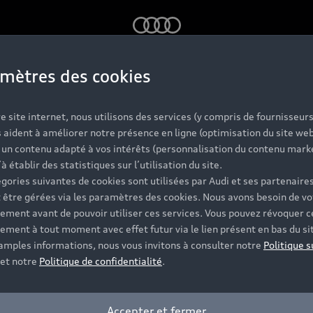
Audi
mètres des cookies
e site internet, nous utilisons des services (y compris de fournisseurs
te currently not available
 aident à améliorer notre présence en ligne (optimisation du site web
r site is currently offline due to maintenance activities.
r un contenu adapté à vos intérêts (personnalisation du contenu mark
ease, check this site again later.
’à établir des statistiques sur l’utilisation du site.
gories suivantes de cookies sont utilisées par Audi et ses partenaires
 être gérées via les paramètres des cookies. Nous avons besoin de vo
te actuellement indisponible
ement avant de pouvoir utiliser ces services. Vous pouvez révoquer c
tre site est actuellement hors ligne en raison d'activités de
ement à tout moment avec effet futur via le lien présent en bas du si
intenance.
 amples informations, nous vous invitons à consulter notre
Politique s
uillez consulter à nouveau ce site plus tard.
et notre
Politique de confidentialité
.
ite vorübergehend nicht erreichbar
fgrund von Wartungsarbeiten ist diese Seite leider vorübergeh
Accepter et fermer