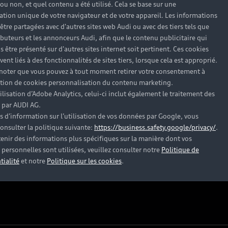
Accessoires et équipements
A
 ou non, et quel contenu a été utilisé. Cela se base sur une
cation unique de votre navigateur et de votre appareil. Les informations
Espace personnel myAudi
N
être partagées avec d'autres sites web Audi ou avec des tiers tels que
ributeurs et les annonceurs Audi, afin que le contenu publicitaire qui
Audi connect
m
s être présenté sur d'autres sites internet soit pertinent. Ces cookies
Informations client
Au
ent liés à des fonctionnalités de sites tiers, lorsque cela est approprié.
 noter que vous pouvez à tout moment retirer votre consentement à
Functions on Demand
Es
lation de cookies personnalisation du contenu marketing.
tilisation d’Adobe Analytics, celui-ci inclut également le traitement des
Action de Service EA 189
Ca
 par AUDI AG.
Audi Assistance
E
s d’information sur l’utilisation de vos données par Google, vous
onsulter la politique suivante:
https://business.safety.google/privacy/
.
Campagne de rappel Airbag Takata
enir des informations plus spécifiques sur la manière dont vos
personnelles sont utilisées, veuillez consulter notre
Politique de
Mise à jour logiciel
tialité
et notre
Politique sur les cookies
.