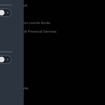
inancer mon Audi
aranties Audi
di rent : location courte durée
pace Client Audi Financial Services
eycar
nivers Audi
stoire du progrès
tre vision