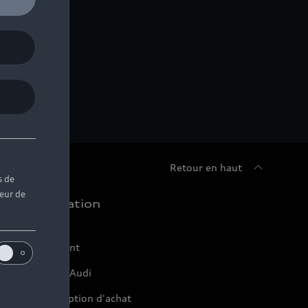
Retour en haut
s de
teur de
chat et location
ffres du moment
onfigurer mon Audi
servation et option d'achat