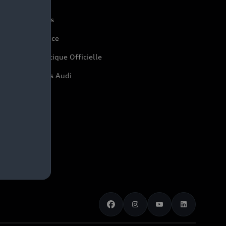
udi Sport
os technologies
yAudi experience
di Shop : Boutique Officielle
pace actualités Audi
rrières
space Presse