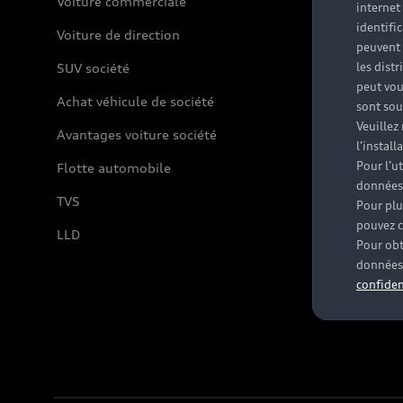
Voiture commerciale
internet
identifi
Voiture de direction
peuvent 
les dist
SUV société
peut vou
Achat véhicule de société
sont souv
Veuillez
Avantages voiture société
l'instal
Pour l’u
Flotte automobile
données
TVS
Pour plu
pouvez c
LLD
Pour obt
données 
confiden