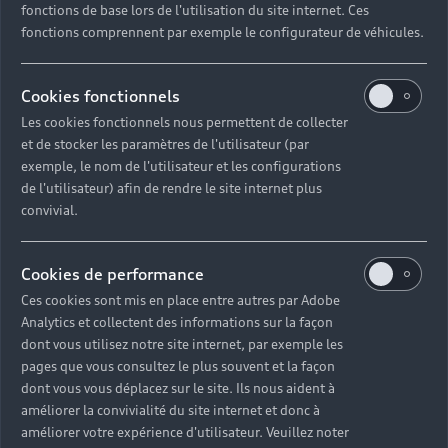
fonctions de base lors de l'utilisation du site internet. Ces
Pour les professionnels
fonctions comprennent par exemple le configurateur de véhicules.
Véhicules d'occasion disponibles
Hybride rechargeable
Offres du moment
Offres pour les professionnels
Citadine
Votre Audi
Cookies fonctionnels
Configurer mon Audi
Voiture électrique
Demander un essai
Compacte
Les cookies fonctionnels nous permettent de collecter
Réservation et option d'achat
Univers Audi
et de stocker les paramètres de l'utilisateur (par
Voiture hybride
Informations et Service Clients
Berline
exemple, le nom de l'utilisateur et les configurations
Entretenir et réparer mon Audi
Financer mon Audi
de l'utilisateur) afin de rendre le site internet plus
Voiture commerciale
Accessibilité - Clients Sourds et Malentendants
Avant
Offres Après-Vente
convivial.
Garanties Audi
Histoire du progrès
Voiture de direction
Trouver mon Partenaire Audi
SUV électrique
Accessoires et équipements
Audi rent : location courte durée
Notre vision
SUV société
Cookies de performance
SUV hybride
Espace personnel myAudi
Espace Client Audi Financial Services
© 2026 Audi France. Tous droits réservés.
Ces cookies sont mis en place entre autres par Adobe
Audi Sport
Achat véhicule de société
SUV
Analytics et collectent des informations sur la façon
Mentions légales
Politique sur les cookies
Audi connect
Heycar
dont vous utilisez notre site internet, par exemple les
Nos technologies
Avantages voiture société
Gérer vos cookies
Politique de confidentialité
SUV compact
pages que vous consultez le plus souvent et la façon
Informations client
Système de lanceur d'alerte
myAudi experience
dont vous vous déplacez sur le site. Ils nous aident à
Flotte automobile
Fiche produit environnementale
Functions on Demand
améliorer la convivialité du site internet et donc à
Audi Shop : Boutique Officielle
TVS
améliorer votre expérience d'utilisateur. Veuillez noter
Devis & RDV entretien en ligne