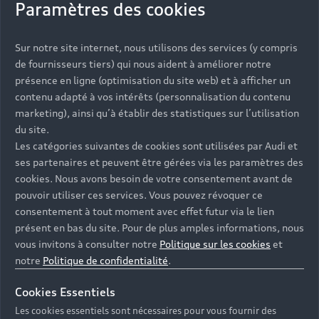
Paramètres des cookies
vorübergehend nicht erreichbar.
Bitte versuchen Sie es zu einem späteren Zeitpunkt erneut.
Sur notre site internet, nous utilisons des services (y compris
de fournisseurs tiers) qui nous aident à améliorer notre
©
2026
AUDI AG. All rights reserved.
présence en ligne (optimisation du site web) et à afficher un
contenu adapté à vos intérêts (personnalisation du contenu
marketing), ainsi qu’à établir des statistiques sur l’utilisation
du site.
Les catégories suivantes de cookies sont utilisées par Audi et
ses partenaires et peuvent être gérées via les paramètres des
Retour en haut
cookies. Nous avons besoin de votre consentement avant de
pouvoir utiliser ces services. Vous pouvez révoquer ce
consentement à tout moment avec effet futur via le lien
Accès rapides
présent en bas du site. Pour de plus amples informations, nous
vous invitons à consulter notre
Politique sur les cookies
et
Modèles
Quelle Audi me correspond ?
notre
Politique de confidentialité
.
Tous les modèles
Cookies Essentiels
Achat et location
Les cookies essentiels sont nécessaires pour vous fournir des
Recherche de véhicules neufs
Électrique