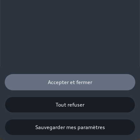
Accepter et fermer
Audi Q8 e-hybrid
Tout refuser
Configurer
Sauvegarder mes paramètres
Obtenir une offre