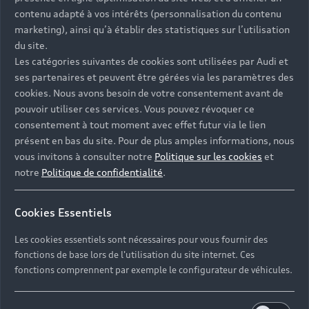
Univers Audi
Voiture hybride
contenu adapté à vos intérêts (personnalisation du contenu
Informations et Service Clients
Berline
Entretenir et réparer mon Audi
Financer mon Audi
marketing), ainsi qu’à établir des statistiques sur l’utilisation
Voiture commerciale
Accessibilité - Clients Sourds et Malentendants
Avant
du site.
Offres Après-Vente
Garanties Audi
Les catégories suivantes de cookies sont utilisées par Audi et
Histoire du progrès
Voiture de direction
Trouver mon Partenaire Audi
SUV électrique
ses partenaires et peuvent être gérées via les paramètres des
Accessoires et équipements
Audi rent : location courte durée
Notre vision
cookies. Nous avons besoin de votre consentement avant de
SUV société
SUV hybride
Espace personnel myAudi
pouvoir utiliser ces services. Vous pouvez révoquer ce
Espace Client Audi Financial Services
© 2026 Audi France. Tous droits réservés.
Audi Sport
Achat véhicule de société
consentement à tout moment avec effet futur via le lien
SUV
Audi connect
Heycar
présent en bas du site. Pour de plus amples informations, nous
Mentions légales
Politique sur les cookies
Nos technologies
Avantages voiture société
SUV compact
vous invitons à consulter notre
Politique sur les cookies
et
Gérer vos cookies
Politique de confidentialité
Informations client
notre
Politique de confidentialité
.
myAudi experience
Flotte automobile
Système de lanceur d'alerte
Functions on Demand
Fiche produit environnementale
Audi Shop : Boutique Officielle
TVS
Cookies Essentiels
Devis & RDV entretien en ligne
Action de Service EA 189
Espace actualités Audi
Demande d'information
Carrières
LLD
Les cookies essentiels sont nécessaires pour vous fournir des
Audi Assistance
Opérateurs indépendants
Réseau Audi
fonctions de base lors de l'utilisation du site internet. Ces
Carrières
Recevez toute l'actualité Audi
fonctions comprennent par exemple le configurateur de véhicules.
Campagne de rappel Airbag Takata
Espace Presse
Mentions légales AUDI AG
Mise à jour logiciel
Déclaration d'accessibilité