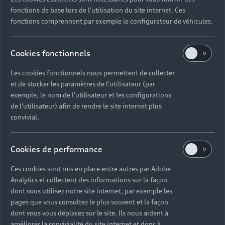
Univers Audi
Voiture hybride
fonctions de base lors de l'utilisation du site internet. Ces
Informations et Service Clients
Berline
Entretenir et réparer mon Audi
Financer mon Audi
fonctions comprennent par exemple le configurateur de véhicules.
Voiture commerciale
Accessibilité - Clients Sourds et Malentendants
Avant
Offres Après-Vente
Garanties Audi
Histoire du progrès
Voiture de direction
Trouver mon Partenaire Audi
SUV électrique
Cookies fonctionnels
Accessoires et équipements
Audi rent : location courte durée
Notre vision
SUV société
SUV hybride
Les cookies fonctionnels nous permettent de collecter
Espace personnel myAudi
Espace Client Audi Financial Services
© 2026 Audi France. Tous droits réservés.
et de stocker les paramètres de l'utilisateur (par
Audi Sport
Achat véhicule de société
SUV
exemple, le nom de l'utilisateur et les configurations
Audi connect
Heycar
Mentions légales
Politique sur les cookies
Nos technologies
de l'utilisateur) afin de rendre le site internet plus
Avantages voiture société
SUV compact
Gérer vos cookies
Politique de confidentialité
convivial.
Informations client
myAudi experience
Flotte automobile
Système de lanceur d'alerte
Functions on Demand
Fiche produit environnementale
Audi Shop : Boutique Officielle
Cookies de performance
TVS
Devis & RDV entretien en ligne
Action de Service EA 189
Espace actualités Audi
Demande d'information
Carrières
Ces cookies sont mis en place entre autres par Adobe
LLD
Audi Assistance
Analytics et collectent des informations sur la façon
Opérateurs indépendants
Réseau Audi
Carrières
dont vous utilisez notre site internet, par exemple les
Recevez toute l'actualité Audi
Campagne de rappel Airbag Takata
pages que vous consultez le plus souvent et la façon
Espace Presse
Mentions légales AUDI AG
dont vous vous déplacez sur le site. Ils nous aident à
Mise à jour logiciel
Déclaration d'accessibilité
améliorer la convivialité du site internet et donc à