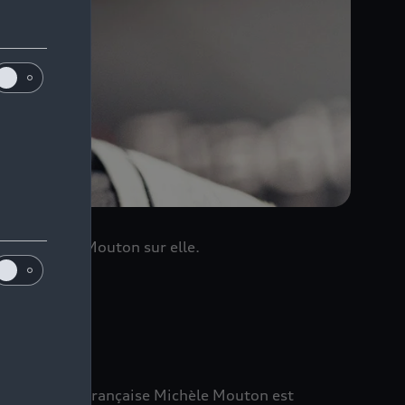
a eu Michèle Mouton sur elle.
te de rallye française Michèle Mouton est