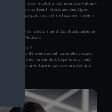
udi Quattro. Une révolution dans ce sport et aux
es virages et les montées historiques des Alpes
 à offrir et qui pourrait même façonner l'avenir
udi S1 Hoonitron¹ s'estompent, Lia Block parle de
ant de Michèle Mouton.
attro Hoonitron
?
*
ait jamais travaillé avec des véhicules électriques
ique semblait très inattendue. Cependant, il est
'expérience de la voiture en personne a été une