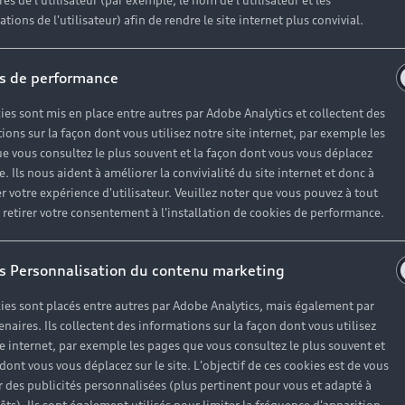
es de l'utilisateur (par exemple, le nom de l'utilisateur et les
tions de l'utilisateur) afin de rendre le site internet plus convivial.
s de performance
ies sont mis en place entre autres par Adobe Analytics et collectent des
ions sur la façon dont vous utilisez notre site internet, par exemple les
e vous consultez le plus souvent et la façon dont vous vous déplacez
te. Ils nous aident à améliorer la convivialité du site internet et donc à
r votre expérience d'utilisateur. Veuillez noter que vous pouvez à tout
etirer votre consentement à l'installation de cookies de performance.
ectrification du sport automobile, ainsi que l’impact qu’
s Personnalisation du contenu marketing
ies sont placés entre autres par Adobe Analytics, mais également par
enaires. Ils collectent des informations sur la façon dont vous utilisez
te internet, par exemple les pages que vous consultez le plus souvent et
 dont vous vous déplacez sur le site. L'objectif de ces cookies est de vous
 des publicités personnalisées (plus pertinent pour vous et adapté à
agnes autour de Sanremo, en octobre 1981, lorsque la pilo