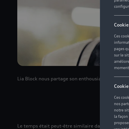
paramètr
configura
Cookie
Ces cook
informat
pages qu
sur le si
améliore
moment r
Lia Block nous partage son enthousiasme pour l’él
Cookie
Ces cook
nos part
notre si
la façon
proposer
Le temps était peut-être similaire dans les mont