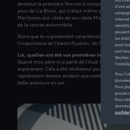
vos inté
devenue la première femme à remporter une étape
d'une an
yeux de Lia Block, qui n'était même pas née à l'ép
campagne
Maritimes aux côtés de son idole Michèle Mouton 
internet
de la course automobile.
identifi
peuvent 
Alors que le rugissement caractéristique de l'his
les dist
l'importance de l'électrification, de l'avenir de s
peut vou
sont souv
Lia, quelles ont été vos premières impressions 
Veuillez
Quand mon père m'a parlé de l'Audi S1 Hoonitro
l'instal
auparavant. Cela a été révélateur pour moi, car l'
Pour l’u
rapidement devenu évident que cette voiture et ce
données
belle aventure en soi.
Pour plu
pouvez c
Pour obt
données 
confiden