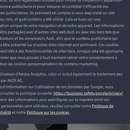
rêts). Ils sont également utilisés pour limiter la fréquence d'apparition
 du championnat du monde des rallyes au volant de son A
nonce publicitaire et pour mesurer et contrôler l'efficacité des
oque. Elle est d'autant plus ravie qu'elle peut parcourir l
s publicitaires. Ils prennent en compte si vous avez visité un site
à bord de l'Audi S1 Hoonitron¹.Un véhicule qui a beaucoup
 ou non, et quel contenu a été utilisé. Cela se base sur une
cation unique de votre navigateur et de votre appareil. Les informations
être partagées avec d'autres sites web Audi ou avec des tiers tels que
torique Audi Quattro et le vrombissement futuriste de l'A
ributeurs et les annonceurs Audi, afin que le contenu publicitaire qui
on sport et de l'influence qu’à eu sur elle l'héritage inspir
s être présenté sur d'autres sites internet soit pertinent. Ces cookies
ent liés à des fonctionnalités de sites tiers, lorsque cela est approprié.
lorsque vous avez entendu parler de l'Audi S1 e-tron qu
 noter que vous pouvez à tout moment retirer votre consentement à
n
, j'ai été assez surprise et un peu désarçonnée car il n'av
*
lation de cookies personnalisation du contenu marketing.
idée que mon père veuille créer une voiture de drift électr
tilisation d’Adobe Analytics, celui-ci inclut également le traitement des
 projet avaient quelque chose de vraiment spécial. Faire l
 par AUDI AG.
s d’information sur l’utilisation de vos données par Google, vous
onsulter la politique suivante:
https://business.safety.google/privacy/
.
enir des informations plus spécifiques sur la manière dont vos
personnelles sont utilisées, veuillez consulter notre
Politique de
tialité
et notre
Politique sur les cookies
.