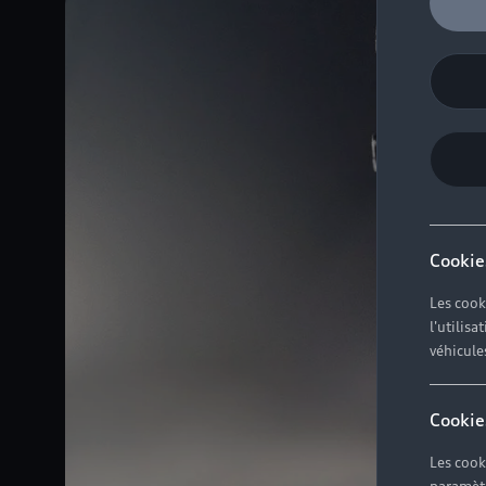
Cookie
Les cook
l'utilis
véhicule
Cookie
Les cook