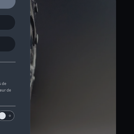
s de
teur de