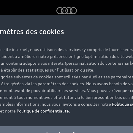
Audi
mètres des cookies
 du sport automobile 
avec Lia Block
e site internet, nous utilisons des services (y compris de fournisseurs
 aident à améliorer notre présence en ligne (optimisation du site web
r un contenu adapté à vos intérêts (personnalisation du contenu mark
’à établir des statistiques sur l’utilisation du site.
 père, Lia Block partage dans cette 
gories suivantes de cookies sont utilisées par Audi et ses partenaires
À Sanremo, en Italie, cette pilote é
 être gérées via les paramètres des cookies. Nous avons besoin de vo
echnologies offrant un avenir pour l
ement avant de pouvoir utiliser ces services. Vous pouvez révoquer c
ement à tout moment avec effet futur via le lien présent en bas du si
ous la forme de l'Audi S1 e-tron quatt
 amples informations, nous vous invitons à consulter notre
Politique s
et notre
Politique de confidentialité
.
exte : Nadia Riaz-Ahmed – Photo : Mathieu Bonnevie – Film : R