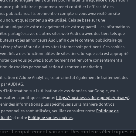
rêts). Ils sont également utilisés pour limiter la fréquence d'apparition
nonce publicitaire et pour mesurer et contrôler l'efficacité des
s publicitaires. Ils prennent en compte si vous avez visité un site
 ou non, et quel contenu a été utilisé. Cela se base sur une
cation unique de votre navigateur et de votre appareil. Les informations
remier des quatre véhicules concepts qui redéfiniront l'av
être partagées avec d'autres sites web Audi ou avec des tiers tels que
mme qui va bien au-delà du simple séjour prévu à bord. L
ributeurs et les annonceurs Audi, afin que le contenu publicitaire qui
le grâce à la conduite automatisée⁴, une refonte révoluti
s être présenté sur d'autres sites internet soit pertinent. Ces cookies
ent liés à des fonctionnalités de sites tiers, lorsque cela est approprié.
 noter que vous pouvez à tout moment retirer votre consentement à
lation de cookies personnalisation du contenu marketing.
tilisation d’Adobe Analytics, celui-ci inclut également le traitement des
 par AUDI AG.
s d’information sur l’utilisation de vos données par Google, vous
onsulter la politique suivante:
https://business.safety.google/privacy/
.
pour deux expériences de 
enir des informations plus spécifiques sur la manière dont vos
personnelles sont utilisées, veuillez consulter notre
Politique de
tialité
et notre
Politique sur les cookies
.
r deux expériences différentes : une conduite « Grand Tour
ulaire : l'empattement variable. Des moteurs électriques 