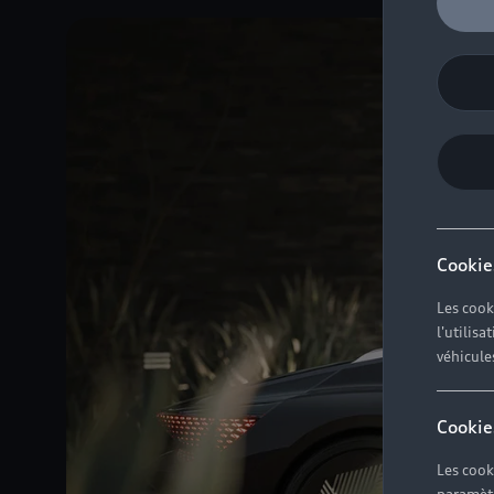
Cookie
Les cook
l'utilis
véhicule
Cookie
Les cook