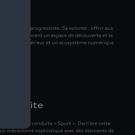
enir du luxe progressiste. Sa volonté : offrir aux
'habitacle devient un espace de découverte et le
onnaire de l'intérieur et un écosystème numérique
conduite
ing » et une conduite « Sport ». Derrière cette
et un mécanisme sophistiqué avec des éléments de