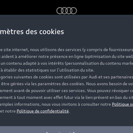
Audi
mètres des cookies
ere concept : un road
 à la double person
e site internet, nous utilisons des services (y compris de fournisseurs
 aident à améliorer notre présence en ligne (optimisation du site web
r un contenu adapté à vos intérêts (personnalisation du contenu mark
’à établir des statistiques sur l’utilisation du site.
t¹ électrique démontre que les voitu
gories suivantes de cookies sont utilisées par Audi et ses partenaires
 propose deux expériences de conduit
 être gérées via les paramètres des cookies. Nous avons besoin de vo
première classe ou l'agilité d'une vo
ement avant de pouvoir utiliser ces services. Vous pouvez révoquer c
ement à tout moment avec effet futur via le lien présent en bas du si
 amples informations, nous vous invitons à consulter notre
Politique s
s de lecture: 6 min – Texte : AUDI AG – Photo : AUDI AG – 05/07
et notre
Politique de confidentialité
.
présenté ici est un concept car qui n'est pas disponible comme mo