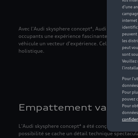
vos inté
d'une an
campagne
internet
identifi
Avec l'Audi skysphere concept⁴, Audi présente le p
peuvent 
occupants une expérience fascinante et haut de ga
les dist
véhicule un vecteur d'expérience. Cela est possib
peut vou
holistique.
sont souv
Veuillez
l'instal
Pour l’u
données
Pour plu
pouvez c
Empattement variable 
Pour obt
données 
confiden
L'Audi skysphere concept⁴ a été conçue pour offri
possibilité se cache un détail technique spectac