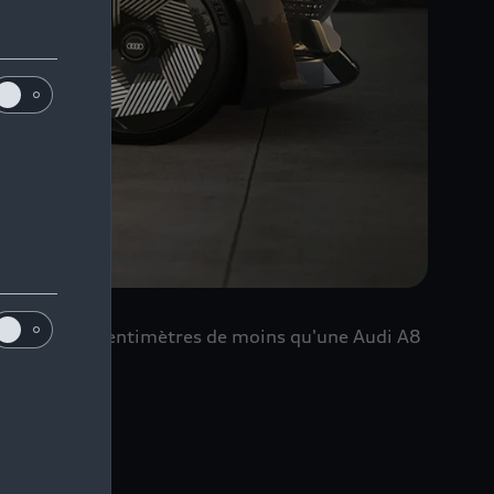
eulement 11 centimètres de moins qu'une Audi A8