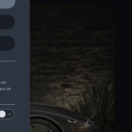
s de
teur de