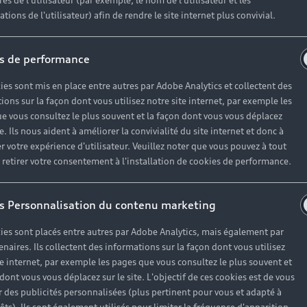
es de l'utilisateur (par exemple, le nom de l'utilisateur et les
tions de l'utilisateur) afin de rendre le site internet plus convivial.
s de performance
ies sont mis en place entre autres par Adobe Analytics et collectent des
ions sur la façon dont vous utilisez notre site internet, par exemple les
e vous consultez le plus souvent et la façon dont vous vous déplacez
te. Ils nous aident à améliorer la convivialité du site internet et donc à
r votre expérience d'utilisateur. Veuillez noter que vous pouvez à tout
etirer votre consentement à l'installation de cookies de performance.
s Personnalisation du contenu marketing
e « Grand Touring » avec une longueur de 5,19 mètres (s
ur une expérience de luxe progressiste.
ies sont placés entre autres par Adobe Analytics, mais également par
enaires. Ils collectent des informations sur la façon dont vous utilisez
isponible comme modèle de série.
te internet, par exemple les pages que vous consultez le plus souvent et
 dont vous vous déplacez sur le site. L'objectif de ces cookies est de vous
 des publicités personnalisées (plus pertinent pour vous et adapté à