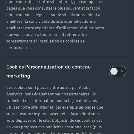
dont vous utilisez notre site internet, par exemple les
participatif mobilise de nombreuses personnes dans
pages que vous consultez le plus souvent et la façon
toute la société. Nous pouvons être sûrs que cette
dont vous vous déplacez sur le site. Ils nous aident à
tendance va se poursuivre, car elle est sous- tendue par
améliorer la convivialité du site internet et donc à
des intérêts qui ne changent pas rapidement mais qui se
améliorer votre expérience d'utilisateur. Veuillez noter
sont construits sur une très longue période.
que vous pouvez à tout moment retirer votre
consentement à l'installation de cookies de
Comment nos sociétés évoluent-elles actuellement à
performance.
l’échelle mondiale ? Et quel est le moteur de ce
changement ?
Ce processus d’individualisation s’observe dans le monde
Cookies Personnalisation du contenu
entier – même dans les pays fortement orientés sur la
marketing
collectivité, comme par exemple la Chine. L’esthétisation
- le processus de donner une forme et mettre en scène la
Ces cookies sont placés entre autres par Adobe
présentation de nous-même - est elle aussi une tendance
Analytics, mais également par nos partenaires. Ils
collectent des informations sur la façon dont vous
universelle. Pas uniquement en affirmant son
utilisez notre site internet, par exemple les pages que
appartenance à un groupe en portant, par exemple, des
vous consultez le plus souvent et la façon dont vous
vêtements particuliers, mais plutôt en donnant une
vous déplacez sur le site. L'objectif de ces cookies est
signification personnelle à des choses ou des
de vous proposer des publicités personnalisées (plus
événements. Un objet, comme une voiture d'une certaine
pertinent pour vous et adapté à vos intérêts). Ils sont