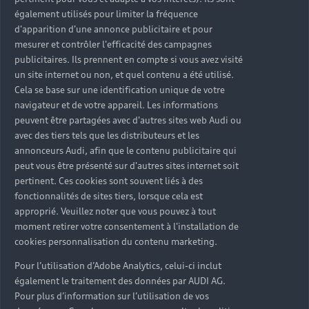
marque, n’est plus un simple symbole de statut
également utilisés pour limiter la fréquence
traditionnel. On le désire car on lui prête soi-même une
d'apparition d'une annonce publicitaire et pour
signification et un sens particuliers. La question n’est
mesurer et contrôler l'efficacité des campagnes
plus de savoir combien le produit a coûté, mais quelle
publicitaires. Ils prennent en compte si vous avez visité
valeur il a à nos yeux. Il y a plusieurs années, on a pu
un site internet ou non, et quel contenu a été utilisé.
observer un basculement permettant d’illustrer
Cela se base sur une identification unique de votre
navigateur et de votre appareil. Les informations
parfaitement ce propos : les cercles aisés, qui jusqu’alors
peuvent être partagées avec d'autres sites web Audi ou
achetaient exclusivement leur champagne en épicerie
avec des tiers tels que les distributeurs et les
fine, ont découvert que le champagne du magasin
annonceurs Audi, afin que le contenu publicitaire qui
discount était tout aussi bon. Ils n’ont donc pas hésité à
peut vous être présenté sur d'autres sites internet soit
faire leurs achats dans ce type de magasin puisque s’y
pertinent. Ces cookies sont souvent liés à des
trouvait le produit souhaité pour s’affirmer. C’est ainsi
fonctionnalités de sites tiers, lorsque cela est
que l’étiquette de la bouteille fut reléguée au second
approprié. Veuillez noter que vous pouvez à tout
plan.
moment retirer votre consentement à l'installation de
cookies personnalisation du contenu marketing.
Pour l’utilisation d’Adobe Analytics, celui-ci inclut
également le traitement des données par AUDI AG.
Pour plus d’information sur l’utilisation de vos