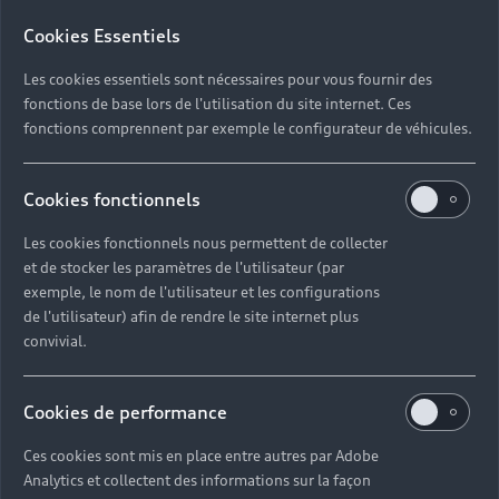
Cookies Essentiels
Les cookies essentiels sont nécessaires pour vous fournir des
Pouvez-vous nous donner un exemple ?
fonctions de base lors de l'utilisation du site internet. Ces
Prenons, par exemple, le processus d’individualisation
fonctions comprennent par exemple le configurateur de véhicules.
qui nous accompagne déjà depuis l’avant-dernier siècle,
voire même bien plus longtemps. Dans notre culture, la
volonté marquée d’être perçu comme un individu et de se
Cookies fonctionnels
définir comme une personne singulière, ou d’avoir son
propre mode de vie, est présente depuis des siècles. En
Les cookies fonctionnels nous permettent de collecter
et de stocker les paramètres de l'utilisateur (par
témoigne, par exemple, l’abandon des guildes ou de
exemple, le nom de l'utilisateur et les configurations
l’héritage de fonctions ou l'évolution de modes
de l'utilisateur) afin de rendre le site internet plus
relationnels. Il y a 140 ans, on se mariait pour la vie.
convivial.
Aujourd’hui, on envisage de changer de partenaires selon
les étapes de sa vie. On sort aussi d'une idée binaire du
genre. Tout cela a évolué et peut s'inscrire dans le cadre
Cookies de performance
du processus d’individualisation. On constate en outre un
intérêt durable et croissant pour une participation
Ces cookies sont mis en place entre autres par Adobe
Analytics et collectent des informations sur la façon
accrue aux processus décisionnels. Ce souhait