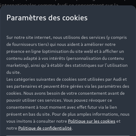
internationales comme Audi se concentrent sur la
conduite d'un changement réel. En effet, cela envoie un
Paramètres des cookies
message aux plus petites marques et aux
consommateurs que le progrès est une priorité. Ancrer le
progrès comme une dimension incontournable peut
Sur notre site internet, nous utilisons des services (y compris
vraiment faire la différence. Le progrès ne peut pas être
de fournisseurs tiers) qui nous aident à améliorer notre
un hobby de niche, une activité de second plan, ou
présence en ligne (optimisation du site web) et à afficher un
quelque chose que l'on entreprend seulement quand on a
contenu adapté à vos intérêts (personnalisation du contenu
le temps. Nous devons restructurer la façon dont nous
marketing), ainsi qu’à établir des statistiques sur l’utilisation
pensons le progrès. Les marques doivent établir de
du site.
nouvelles normes, et les autres suivront. Les choses ne
Les catégories suivantes de cookies sont utilisées par Audi et
changent que si les acteurs clés font preuve de courage
ses partenaires et peuvent être gérées via les paramètres des
pour prendre des risques et innover.
cookies. Nous avons besoin de votre consentement avant de
pouvoir utiliser ces services. Vous pouvez révoquer ce
consentement à tout moment avec effet futur via le lien
présent en bas du site. Pour de plus amples informations, nous
vous invitons à consulter notre
Politique sur les cookies
et
notre
Politique de confidentialité
.