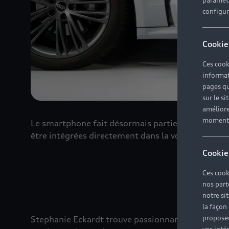
paramètr
configura
Cookie
Ces cook
informat
pages qu
sur le si
améliore
moment r
Le smartphone fait désormais partie intégrante de 
être intégrées directement dans la voiture et acce
Cookie
Ces cook
nos part
notre si
la façon
proposer
Stephanie Eckardt trouve passionnant de voir comm