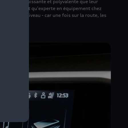
soit aussi puissante et polyvalente que leur
oitures en tant qu'experte en équipement chez
le mise à niveau - car une fois sur la route, les