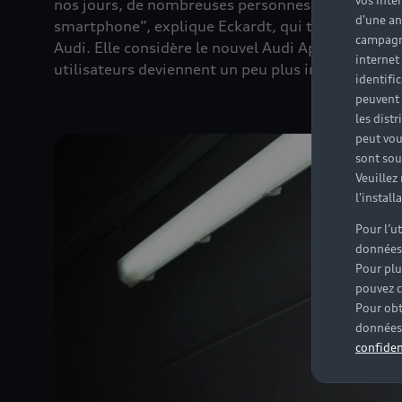
vos inté
nos jours, de nombreuses personnes veulent que le
d'une an
smartphone”, explique Eckardt, qui travaille dep
campagne
Audi. Elle considère le nouvel Audi Application St
internet
utilisateurs deviennent un peu plus indépendants
identifi
peuvent 
les dist
peut vou
sont souv
Veuillez
l'instal
Pour l’u
données
Pour plu
pouvez c
Pour obt
données 
confiden