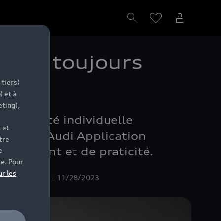
 vers toujours
 tiers)
) et à
eting),
 mobilité individuelle
 et
 nouvel Audi Application
tre
rtissement et de praticité.
e
te. Pour
ur les
EBEL Media GmbH – 11/28/2023