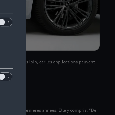
a encore plus loin, car les applications peuvent
e Eckardt.
 évolué ces dernières années. Elle y compris. “De