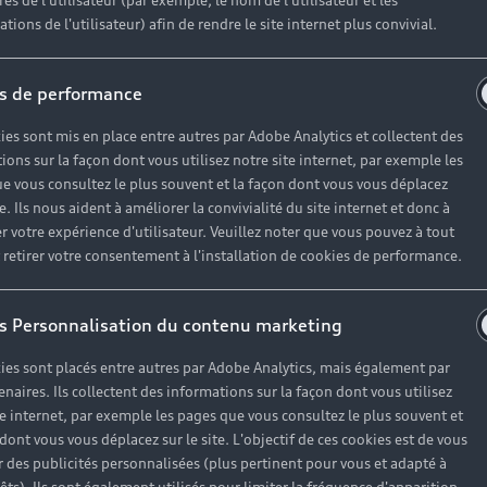
es de l'utilisateur (par exemple, le nom de l'utilisateur et les
tions de l'utilisateur) afin de rendre le site internet plus convivial.
s de performance
ies sont mis en place entre autres par Adobe Analytics et collectent des
ions sur la façon dont vous utilisez notre site internet, par exemple les
e vous consultez le plus souvent et la façon dont vous vous déplacez
te. Ils nous aident à améliorer la convivialité du site internet et donc à
r votre expérience d'utilisateur. Veuillez noter que vous pouvez à tout
etirer votre consentement à l'installation de cookies de performance.
notre vie. Le nouvel Audi Application Store¹ (en option) v
ssibles via le MMI. C'est la fonction préférée de Stephani
s Personnalisation du contenu marketing
ies sont placés entre autres par Adobe Analytics, mais également par
enaires. Ils collectent des informations sur la façon dont vous utilisez
te internet, par exemple les pages que vous consultez le plus souvent et
 dont vous vous déplacez sur le site. L'objectif de ces cookies est de vous
 des publicités personnalisées (plus pertinent pour vous et adapté à
ent les attentes des clients vis-à-vis de leur voiture ont