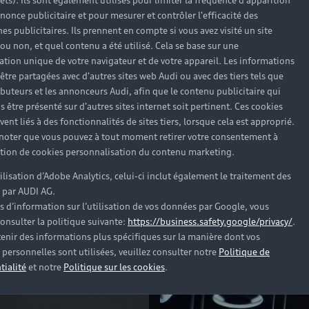
rêts). Ils sont également utilisés pour limiter la fréquence d'apparition
ur voiture fasse partie de leur monde numérique, qu’elle 
nonce publicitaire et pour mesurer et contrôler l'efficacité des
uis plus de dix ans sur le développement numérique des v
s publicitaires. Ils prennent en compte si vous avez visité un site
ore¹ comme la prochaine étape et le voit comme une véritab
 ou non, et quel contenu a été utilisé. Cela se base sur une
 de leurs smartphones.
cation unique de votre navigateur et de votre appareil. Les informations
être partagées avec d'autres sites web Audi ou avec des tiers tels que
ributeurs et les annonceurs Audi, afin que le contenu publicitaire qui
s être présenté sur d'autres sites internet soit pertinent. Ces cookies
ent liés à des fonctionnalités de sites tiers, lorsque cela est approprié.
 noter que vous pouvez à tout moment retirer votre consentement à
lation de cookies personnalisation du contenu marketing.
tilisation d’Adobe Analytics, celui-ci inclut également le traitement des
 par AUDI AG.
s d’information sur l’utilisation de vos données par Google, vous
onsulter la politique suivante:
https://business.safety.google/privacy/
.
enir des informations plus spécifiques sur la manière dont vos
personnelles sont utilisées, veuillez consulter notre
Politique de
tialité
et notre
Politique sur les cookies
.