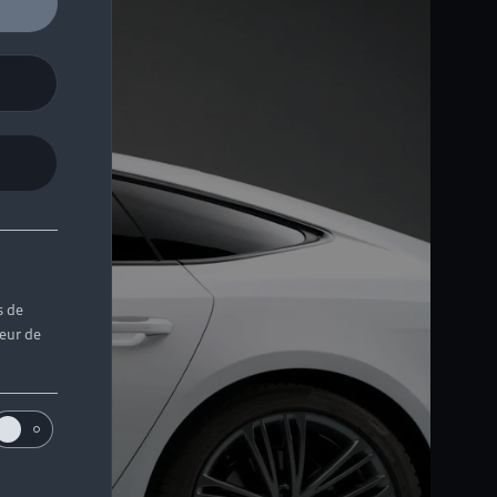
s de
teur de