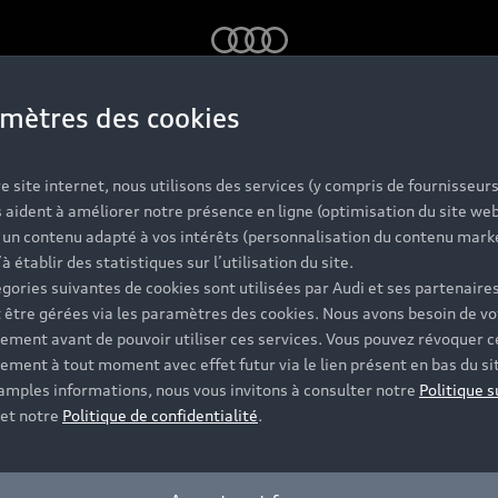
Audi
mètres des cookies
i Application Store :
plus de connectivité
e site internet, nous utilisons des services (y compris de fournisseurs
 aident à améliorer notre présence en ligne (optimisation du site web
r un contenu adapté à vos intérêts (personnalisation du contenu mark
’à établir des statistiques sur l’utilisation du site.
euses fonctionnalités qui rendent la
gories suivantes de cookies sont utilisées par Audi et ses partenaires
ie Eckardt, experte en équipement, le
 être gérées via les paramètres des cookies. Nous avons besoin de vo
e combinaison de flexibilité, de dive
ement avant de pouvoir utiliser ces services. Vous pouvez révoquer c
ement à tout moment avec effet futur via le lien présent en bas du si
 amples informations, nous vous invitons à consulter notre
Politique s
exte : Nadia Riaz-Ahmed – Photo : Mathieu Bonnevie – Film: R
et notre
Politique de confidentialité
.