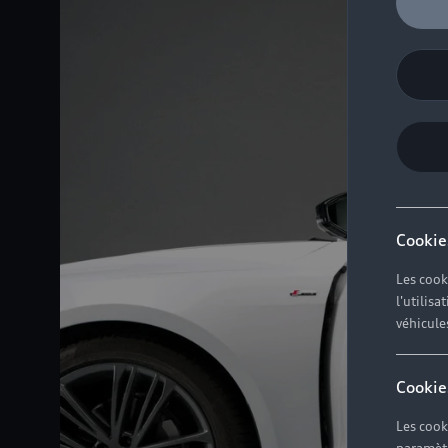
Cookie
Les cook
l'utilis
véhicule
Cookie
Les cook