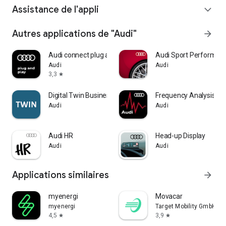
Assistance de l'appli
expand_more
Autres applications de "Audi"
arrow_forward
Audi connect plug and play
Audi Sport Performan
Audi
Audi
3,3
star
Digital Twin Business
Frequency Analysis
Audi
Audi
Audi HR
Head-up Display
Audi
Audi
Applications similaires
arrow_forward
myenergi
Movacar
myenergi
Target Mobility GmbH
4,5
3,9
star
star