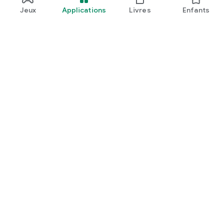
Jeux
Applications
Livres
Enfants
Google Play
Play Pass
Points Play
Cartes
En profiter
Modalités de remboursement
Enfants et famille
Guide à l'usage des parents