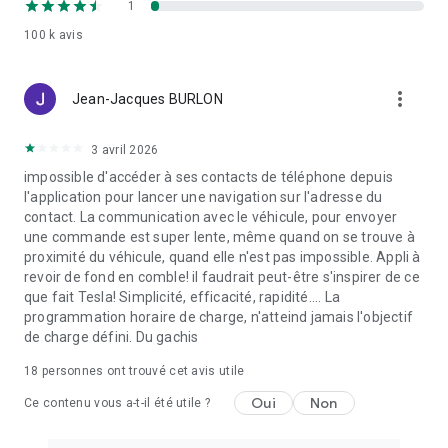
1
­ Planifiez vos itinéraires, y compris le trajet à pied jusqu’à
100 k
avis
votre véhicule
­ Accédez depuis votre véhicule à vos contacts, adresses et
calendrier
more_vert
Jean-Jacques BURLON
Service
­ Ne perdez pas de vue vos rendez-vous de service ou
3 avril 2026
d’entretien à venir ainsi que toutes les informations relatives
impossible d'accéder à ses contacts de téléphone depuis
aux travaux supplémentaires
l'application pour lancer une navigation sur l'adresse du
­ Accédez à votre carnet de bord numérique avec l’application
contact. La communication avec le véhicule, pour envoyer
­ Trouvez votre partenaire Audi Service le plus proche
une commande est super lente, même quand on se trouve à
­ Gérez vos dépenses et vos trajets dans votre carnet de bord
proximité du véhicule, quand elle n'est pas impossible. Appli à
et de frais numérique
revoir de fond en comble! il faudrait peut-être s'inspirer de ce
que fait Tesla! Simplicité, efficacité, rapidité.... La
programmation horaire de charge, n'atteind jamais l'objectif
Il est nécessaire de s’inscrire sur myAudi pour utiliser les
de charge défini. Du gachis
services myAudi connect. La disponibilité des services peut
varier selon le modèle et l’équipement de votre Audi.
18
personnes ont trouvé cet avis utile
L’application myAudi est une offre de l’importateur sur le
marché concerné. Vous trouverez des informations sur
Oui
Non
Ce contenu vous a-t-il été utile ?
l’importateur dans les mentions légales de l’application.
Certaines fonctions dépendent de prestataires tiers et