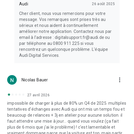
peuvent éventuellement ne pas être entièrement disponibles
Audi
26 août 2025
dans votre pays. Pour l’utilisation des services, nous vous
Cher client, nous vous remercions pour votre
recommandons de souscrire à un forfait données avec
message. Vos remarques sont prises très au
connexion haut-débit – les coûts associés sont compris dans
sérieux et nous aident à continuellement
le contrat signé avec votre fournisseur d’accès. Les fonctions
améliorer notre application. Contactez nous par
peuvent n’être que partiellement disponibles en cas de bande
email à l'adresse : digitalsupport.fr@audi.de ou
passante insuffisante. Veuillez consulter à ce sujet les
par téléphone au 0800 911 225 si vous
restrictions de bande passante relatives au volume de
rencontrez un quelconque problème. L'équipe
données de votre opérateur mobile.
Audi Digital Services.
Pour toute question, n’hésitez pas à nous contacter à
l’adresse kundenbetreuung@audi.de.
L’exécution continue du GPS en arrière-plan peut avoir une
incidence sur l’autonomie de la batterie.
more_vert
Nicolas Bauer
27 avril 2026
impossible de charger à plus de 80% un Q4 de 2025. multiples
tentatives d'échanges avec Audi qui ont mis un temps fou et
beaucoup de relances + 3j en atelier pour aucune solution. il
faut attendre une mise à jour... quand vous voulez (ça fait
plus de 6 mois que j'ai le problème) ! c'est lamentable et
vraiment dommage parce que la voiture est top. mais partir