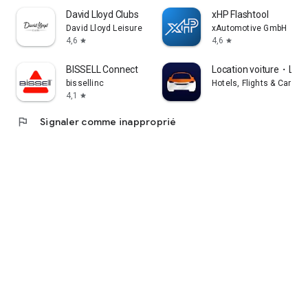
David Lloyd Clubs
xHP Flashtool
David Lloyd Leisure
xAutomotive GmbH
4,6
4,6
star
star
BISSELL Connect
Location voiture・Loue
bissellinc
Hotels, Flights & Cars B
4,1
star
flag
Signaler comme inapproprié