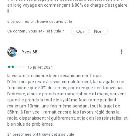
en long voyage en commençant à 80% de charge c'est galère
!!
6
personnes ont trouvé cet avis utile
Oui
Non
Ce contenu vous a-t-il été utile ?
more_vert
Yves 68
15 juillet 2024
la voiture fonctionne bien mécaniquement. mais
l'électronique reste à revoir complètement, la navigation ne
fonctionne que 50% du temps, par exemple il ne trouve pas
l'adresse, alors je prends mon smartphone et maps, souvent
quand je prends la route le système Audi rame pendant
minimum 10min, une fois même pendant tout le trajet de
85km, à l'arrivée il ramait encore. les favoris réglé dans la
radio, disparaissent régulièrement, et je dois les réinstaller. et
bien plus de problèmes.
24
personnes ont trouvé cet avis utile