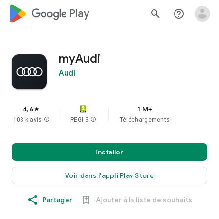
google_logo Play
search
help_outline
myAudi
Audi
4,6
1 M+
star
103 k avis
info
PEGI 3
info
Téléchargements
Installer
Voir dans l'appli Play Store
Partager
Ajouter à la liste de souhaits