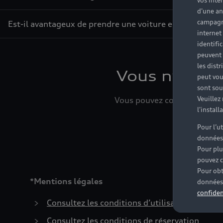
vos inté
d'une an
campagne
Est-il avantageux de prendre une voiture en leasing ?
internet
identifi
peuvent 
les dist
Vous n’avez 
peut vou
sont souv
Veuillez
Vous pouvez contacter le Par
l'instal
Pour l’u
données
Pour plu
pouvez c
Pour obt
*Mentions légales
données 
confiden
Consultez les conditions d’utilisation
Consultez les conditions de réservation