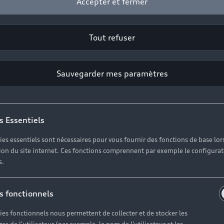
Accepter et fermer
2
Cliquez sur « Contacter votre Partenaire ».
Tout refuser
Sauvegarder mes paramètres
es réponses à vos questio
s Essentiels
ies essentiels sont nécessaires pour vous fournir des fonctions de base lor
erses questions autour de l'achat de véhicules neufs imm
ation du site internet. Ces fonctions comprennent par exemple le configura
s.
s fonctionnels
ies fonctionnels nous permettent de collecter et de stocker les