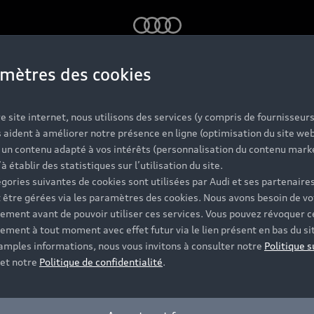
Audi
mètres des cookies
Nos Audi neuve
e site internet, nous utilisons des services (y compris de fournisseurs
 aident à améliorer notre présence en ligne (optimisation du site web
r un contenu adapté à vos intérêts (personnalisation du contenu mark
’à établir des statistiques sur l’utilisation du site.
ules neufs Audi disposent de finitions et d’équipements 
gories suivantes de cookies sont utilisées par Audi et ses partenaires
res vous accompagnent tout au long de votre projet et vou
 être gérées via les paramètres des cookies. Nous avons besoin de vo
ement avant de pouvoir utiliser ces services. Vous pouvez révoquer c
ement à tout moment avec effet futur via le lien présent en bas du si
Contacter le Partenaire
 amples informations, nous vous invitons à consulter notre
Politique s
et notre
Politique de confidentialité
.