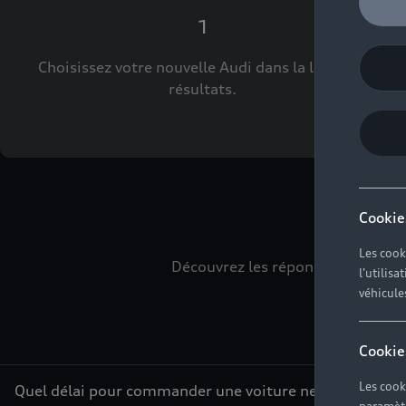
1
Choisissez votre nouvelle Audi dans la liste des
résultats.
L
Cookie
Les cook
Découvrez les réponses à vos div
l'utilis
véhicule
Cookie
Les cook
Quel délai pour commander une voiture neuve ?