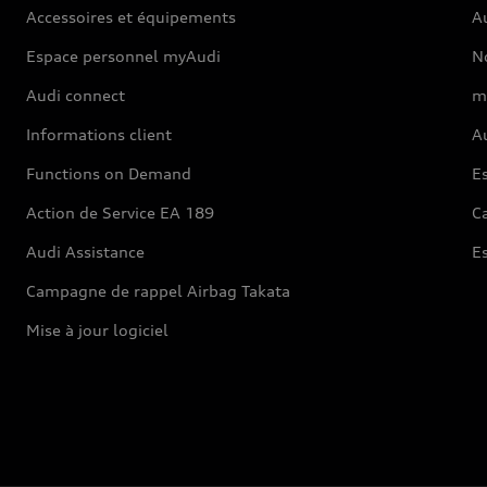
Accessoires et équipements
A
Espace personnel myAudi
N
Audi connect
m
Informations client
Au
Functions on Demand
Es
Action de Service EA 189
Ca
Audi Assistance
E
Campagne de rappel Airbag Takata
Mise à jour logiciel