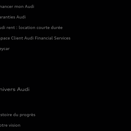
inancer mon Audi
aranties Audi
di rent : location courte durée
pace Client Audi Financial Services
eycar
nivers Audi
stoire du progrès
tre vision