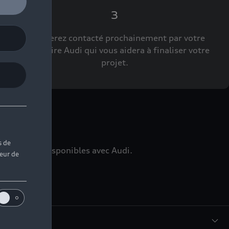
3
Vous serez contacté prochainement par votre
Partenaire Audi qui vous aidera à finaliser votre
projet.
ns
s de
édiatement disponibles avec Audi.
teur de