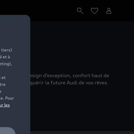
s
 tiers)
) et à
eting),
réunissant design d’exception, confort haut de
 et
s aide à acquérir la future Audi de vos rêves.
tre
e
te. Pour
ur les