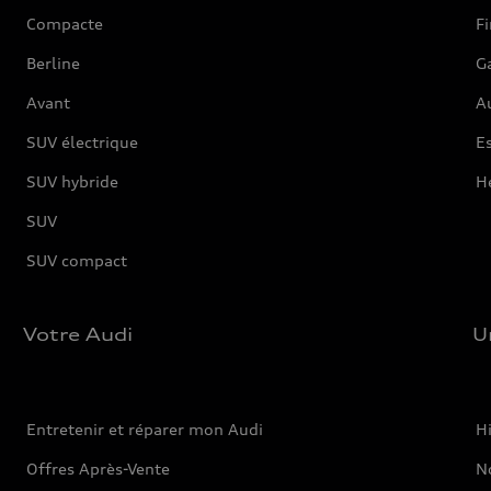
Compacte
F
Berline
G
Avant
Au
SUV électrique
Es
SUV hybride
H
SUV
SUV compact
Votre Audi
U
Entretenir et réparer mon Audi
Hi
Offres Après-Vente
No