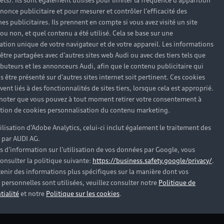
rêts). Ils sont également utilisés pour limiter la fréquence d'apparition
nonce publicitaire et pour mesurer et contrôler l'efficacité des
s publicitaires. Ils prennent en compte si vous avez visité un site
 ou non, et quel contenu a été utilisé. Cela se base sur une
cation unique de votre navigateur et de votre appareil. Les informations
être partagées avec d'autres sites web Audi ou avec des tiers tels que
ributeurs et les annonceurs Audi, afin que le contenu publicitaire qui
pas trouvé la réponse à vot
s être présenté sur d'autres sites internet soit pertinent. Ces cookies
ent liés à des fonctionnalités de sites tiers, lorsque cela est approprié.
 noter que vous pouvez à tout moment retirer votre consentement à
tenaire Audi proche de chez vous afin qu’il vous recontact
lation de cookies personnalisation du contenu marketing.
tilisation d’Adobe Analytics, celui-ci inclut également le traitement des
Trouver mon Partenaire Audi
 par AUDI AG.
s d’information sur l’utilisation de vos données par Google, vous
onsulter la politique suivante:
https://business.safety.google/privacy/
.
enir des informations plus spécifiques sur la manière dont vos
personnelles sont utilisées, veuillez consulter notre
Politique de
tialité
et notre
Politique sur les cookies
.