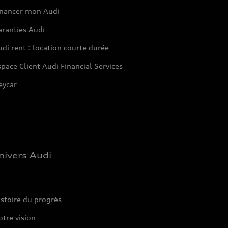
inancer mon Audi
aranties Audi
di rent : location courte durée
pace Client Audi Financial Services
eycar
nivers Audi
stoire du progrès
tre vision