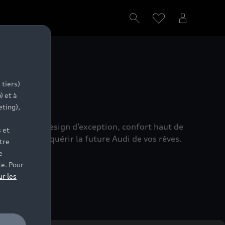
s
 tiers)
) et à
eting),
réunissant design d’exception, confort haut de
 et
s aide à acquérir la future Audi de vos rêves.
tre
e
te. Pour
ur les