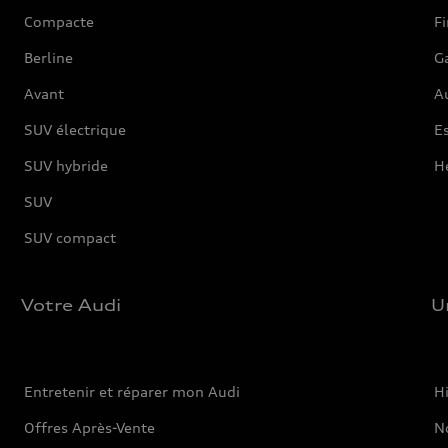
Compacte
F
Berline
G
Avant
Au
SUV électrique
Es
SUV hybride
H
SUV
SUV compact
Votre Audi
U
Entretenir et réparer mon Audi
Hi
Offres Après-Vente
No