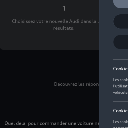
1
Choisissez votre nouvelle Audi dans la liste des
résultats.
L
Cookie
Les cook
Découvrez les réponses à vos div
l'utilis
véhicule
Cookie
Les cook
Quel délai pour commander une voiture neuve ?