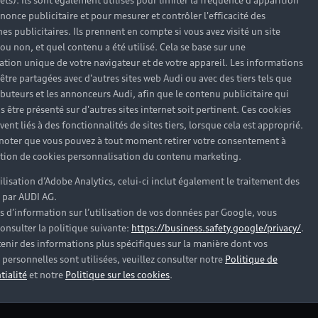
rêts). Ils sont également utilisés pour limiter la fréquence d'apparition
nonce publicitaire et pour mesurer et contrôler l'efficacité des
s publicitaires. Ils prennent en compte si vous avez visité un site
 ou non, et quel contenu a été utilisé. Cela se base sur une
cation unique de votre navigateur et de votre appareil. Les informations
être partagées avec d'autres sites web Audi ou avec des tiers tels que
ributeurs et les annonceurs Audi, afin que le contenu publicitaire qui
pas trouvé la réponse à vot
s être présenté sur d'autres sites internet soit pertinent. Ces cookies
ent liés à des fonctionnalités de sites tiers, lorsque cela est approprié.
 noter que vous pouvez à tout moment retirer votre consentement à
tenaire Audi proche de chez vous afin qu’il vous recontact
lation de cookies personnalisation du contenu marketing.
tilisation d’Adobe Analytics, celui-ci inclut également le traitement des
Trouver mon Partenaire Audi
 par AUDI AG.
s d’information sur l’utilisation de vos données par Google, vous
onsulter la politique suivante:
https://business.safety.google/privacy/
.
enir des informations plus spécifiques sur la manière dont vos
personnelles sont utilisées, veuillez consulter notre
Politique de
tialité
et notre
Politique sur les cookies
.