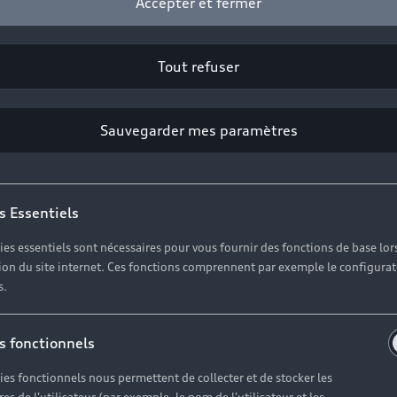
Accepter et fermer
2
Cliquez sur « Contacter votre Partenaire ».
Tout refuser
Sauvegarder mes paramètres
es réponses à vos questio
s Essentiels
ies essentiels sont nécessaires pour vous fournir des fonctions de base lor
erses questions autour de l'achat de véhicules neufs imm
ation du site internet. Ces fonctions comprennent par exemple le configura
s.
s fonctionnels
ies fonctionnels nous permettent de collecter et de stocker les