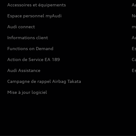
Accessoires et équipements
A
Espace personnel myAudi
N
Audi connect
m
Informations client
Au
Functions on Demand
Es
Action de Service EA 189
Ca
Audi Assistance
E
Campagne de rappel Airbag Takata
Mise à jour logiciel