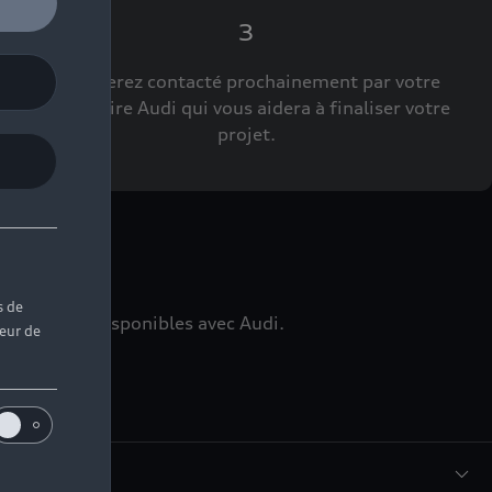
3
Vous serez contacté prochainement par votre
Partenaire Audi qui vous aidera à finaliser votre
projet.
ns
s de
édiatement disponibles avec Audi.
teur de