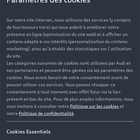
Vous serez contacté prochainement par votre
Sur notre site internet, nous utilisons des services (y compris
Partenaire Audi qui vous aidera à finaliser votre
de fournisseurs tiers) qui nous aident à améliorer notre
projet.
présence en ligne (optimisation du site web) et à afficher un
contenu adapté à vos intérêts (personnalisation du contenu
marketing), ainsi qu’à établir des statistiques sur l’utilisation
du site.
Les catégories suivantes de cookies sont utilisées par Audi et
Les réponses à vos
ses partenaires et peuvent être gérées via les paramètres des
questions
cookies. Nous avons besoin de votre consentement avant de
pouvoir utiliser ces services. Vous pouvez révoquer ce
consentement à tout moment avec effet futur via le lien
Découvrez les réponses à vos diverses questions
présent en bas du site. Pour de plus amples informations, nous
autour de l'achat de véhicules neufs
vous invitons à consulter notre
Politique sur les cookies
et
immédiatement disponibles avec Audi.
notre
Politique de confidentialité
.
Cookies Essentiels