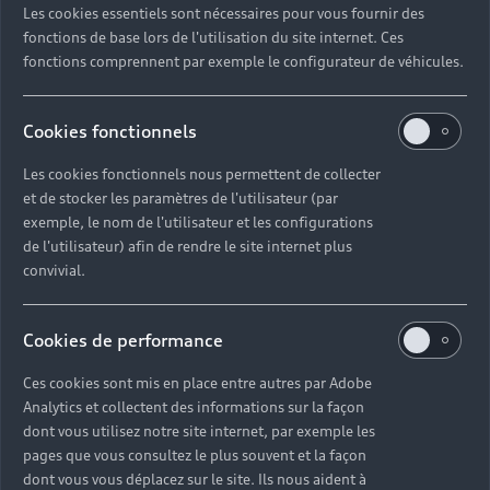
Les cookies essentiels sont nécessaires pour vous fournir des
Quel délai pour commander une voiture neuve ?
fonctions de base lors de l'utilisation du site internet. Ces
fonctions comprennent par exemple le configurateur de véhicules.
Comment suivre la commande de mon véhicule ?
Cookies fonctionnels
Comment se passe une livraison de voiture neuve
Les cookies fonctionnels nous permettent de collecter
?
et de stocker les paramètres de l'utilisateur (par
exemple, le nom de l'utilisateur et les configurations
Comment consulter le stock d'une voiture ?
de l'utilisateur) afin de rendre le site internet plus
convivial.
Qu'est-ce que le code VIN d'un véhicule ?
Cookies de performance
Comment lire le numéro VIN sur ma carte grise ?
Ces cookies sont mis en place entre autres par Adobe
Analytics et collectent des informations sur la façon
Comment financer l'achat d'une voiture neuve ?
dont vous utilisez notre site internet, par exemple les
pages que vous consultez le plus souvent et la façon
dont vous vous déplacez sur le site. Ils nous aident à
Quelles sont les options pour acheter une voiture