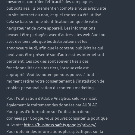
mesurer et contrôler l'efficacité des campagnes
Trouver mon Partenaire Audi
publicitaires. Ils prennent en compte si vous avez visité
un site internet ou non, et quel contenu a été utilisé.
Cela se base sur une identification unique de votre
navigateur et de votre appareil. Les informations
*Mentions légales
peuvent être partagées avec d'autres sites web Audi ou
avec des tiers tels que les distributeurs et les
Consultez les conditions d’utilisation
annonceurs Audi, afin que le contenu publicitaire qui
peut vous être présenté sur d'autres sites internet soit
Consultez les conditions de réservation
pertinent. Ces cookies sont souvent liés à des
fonctionnalités de sites tiers, lorsque cela est
approprié. Veuillez noter que vous pouvez à tout
moment retirer votre consentement à l'installation de
cookies personnalisation du contenu marketing.
* Voir conditions sur la page concernée.
Pour l’utilisation d’Adobe Analytics, celui-ci inclut
également le traitement des données par AUDI AG.
Pour plus d’information sur l’utilisation de vos
données par Google, vous pouvez consulter la politique
suivante:
https://business.safety.google/privacy/
.
Retour en haut
Pour obtenir des informations plus spécifiques sur la