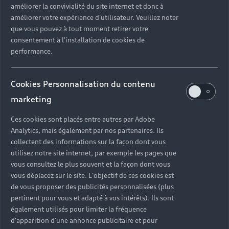
améliorer la convivialité du site internet et donc à
?
améliorer votre expérience d'utilisateur. Veuillez noter
que vous pouvez à tout moment retirer votre
Quels sont les avantages d'acheter une voiture
consentement à l'installation de cookies de
neuve ?
performance.
Est-il avantageux de prendre une voiture en
Cookies Personnalisation du contenu
leasing ?
marketing
Ces cookies sont placés entre autres par Adobe
Analytics, mais également par nos partenaires. Ils
Vous n’avez pas trouvé la
collectent des informations sur la façon dont vous
réponse à votre question ?
utilisez notre site internet, par exemple les pages que
vous consultez le plus souvent et la façon dont vous
vous déplacez sur le site. L'objectif de ces cookies est
Vous pouvez contacter le Partenaire Audi proche
de vous proposer des publicités personnalisées (plus
de chez vous afin qu’il vous recontacte dans les
pertinent pour vous et adapté à vos intérêts). Ils sont
plus brefs délais.
également utilisés pour limiter la fréquence
d'apparition d'une annonce publicitaire et pour