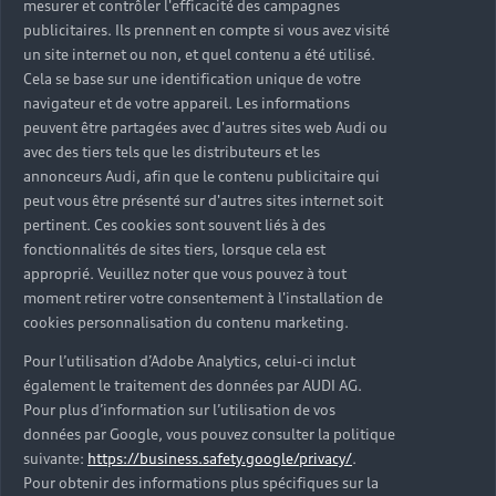
mesurer et contrôler l'efficacité des campagnes
Trouver mon Partenaire Audi
publicitaires. Ils prennent en compte si vous avez visité
un site internet ou non, et quel contenu a été utilisé.
Cela se base sur une identification unique de votre
navigateur et de votre appareil. Les informations
*Mentions légales
peuvent être partagées avec d'autres sites web Audi ou
avec des tiers tels que les distributeurs et les
Consultez les conditions d’utilisation
annonceurs Audi, afin que le contenu publicitaire qui
peut vous être présenté sur d'autres sites internet soit
Consultez les conditions de réservation
pertinent. Ces cookies sont souvent liés à des
fonctionnalités de sites tiers, lorsque cela est
approprié. Veuillez noter que vous pouvez à tout
moment retirer votre consentement à l'installation de
cookies personnalisation du contenu marketing.
* Voir conditions sur la page concernée.
Pour l’utilisation d’Adobe Analytics, celui-ci inclut
également le traitement des données par AUDI AG.
Pour plus d’information sur l’utilisation de vos
données par Google, vous pouvez consulter la politique
suivante:
https://business.safety.google/privacy/
.
Retour en haut
Pour obtenir des informations plus spécifiques sur la