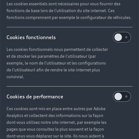
Les cookies essentiels sont nécessaires pour vous fournir des
Quel délai pour commander une voiture neuve ?
fonctions de base lors de l'utilisation du site internet. Ces
fonctions comprennent par exemple le configurateur de véhicules.
Comment suivre la commande de mon véhicule ?
Cookies fonctionnels
Comment se passe une livraison de voiture neuve
Les cookies fonctionnels nous permettent de collecter
?
et de stocker les paramètres de l'utilisateur (par
exemple, le nom de l'utilisateur et les configurations
Comment consulter le stock d'une voiture ?
de l'utilisateur) afin de rendre le site internet plus
convivial.
Qu'est-ce que le code VIN d'un véhicule ?
Cookies de performance
Comment lire le numéro VIN sur ma carte grise ?
Ces cookies sont mis en place entre autres par Adobe
Analytics et collectent des informations sur la façon
Comment financer l'achat d'une voiture neuve ?
dont vous utilisez notre site internet, par exemple les
pages que vous consultez le plus souvent et la façon
dont vous vous déplacez sur le site. Ils nous aident à
Quelles sont les options pour acheter une voiture