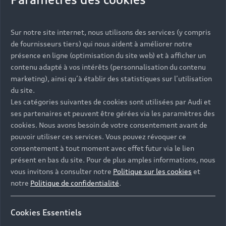
Vous serez contacté prochainement par votre
Sur notre site internet, nous utilisons des services (y compris
Partenaire Audi qui vous aidera à finaliser votre
de fournisseurs tiers) qui nous aident à améliorer notre
projet.
présence en ligne (optimisation du site web) et à afficher un
contenu adapté à vos intérêts (personnalisation du contenu
marketing), ainsi qu’à établir des statistiques sur l’utilisation
du site.
Les catégories suivantes de cookies sont utilisées par Audi et
Les réponses à vos
ses partenaires et peuvent être gérées via les paramètres des
questions
cookies. Nous avons besoin de votre consentement avant de
pouvoir utiliser ces services. Vous pouvez révoquer ce
consentement à tout moment avec effet futur via le lien
Découvrez les réponses à vos diverses questions
présent en bas du site. Pour de plus amples informations, nous
autour de l'achat de véhicules neufs
vous invitons à consulter notre
Politique sur les cookies
et
immédiatement disponibles avec Audi.
notre
Politique de confidentialité
.
Cookies Essentiels