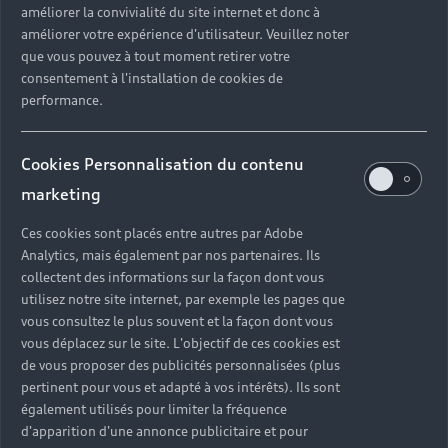
améliorer la convivialité du site internet et donc à
?
améliorer votre expérience d'utilisateur. Veuillez noter
que vous pouvez à tout moment retirer votre
Quels sont les avantages d'acheter une voiture
consentement à l'installation de cookies de
neuve ?
performance.
Est-il avantageux de prendre une voiture en
Cookies Personnalisation du contenu
leasing ?
marketing
Ces cookies sont placés entre autres par Adobe
Analytics, mais également par nos partenaires. Ils
Vous n’avez pas trouvé la
collectent des informations sur la façon dont vous
réponse à votre question ?
utilisez notre site internet, par exemple les pages que
vous consultez le plus souvent et la façon dont vous
vous déplacez sur le site. L'objectif de ces cookies est
Vous pouvez contacter le Partenaire Audi proche
de vous proposer des publicités personnalisées (plus
de chez vous afin qu’il vous recontacte dans les
pertinent pour vous et adapté à vos intérêts). Ils sont
plus brefs délais.
également utilisés pour limiter la fréquence
d'apparition d'une annonce publicitaire et pour