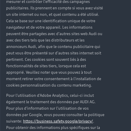
mesurer et contrôler l'efficacité des campagnes
Trouver mon Partenaire Audi
publicitaires. Ils prennent en compte si vous avez visité
un site internet ou non, et quel contenu a été utilisé.
Cela se base sur une identification unique de votre
navigateur et de votre appareil. Les informations
*Mentions légales
peuvent être partagées avec d'autres sites web Audi ou
avec des tiers tels que les distributeurs et les
Consultez les conditions d’utilisation
annonceurs Audi, afin que le contenu publicitaire qui
peut vous être présenté sur d'autres sites internet soit
Consultez les conditions de réservation
pertinent. Ces cookies sont souvent liés à des
fonctionnalités de sites tiers, lorsque cela est
approprié. Veuillez noter que vous pouvez à tout
moment retirer votre consentement à l'installation de
cookies personnalisation du contenu marketing.
* Voir conditions sur la page concernée.
Pour l’utilisation d’Adobe Analytics, celui-ci inclut
également le traitement des données par AUDI AG.
Pour plus d’information sur l’utilisation de vos
données par Google, vous pouvez consulter la politique
suivante:
https://business.safety.google/privacy/
.
Retour en haut
Pour obtenir des informations plus spécifiques sur la