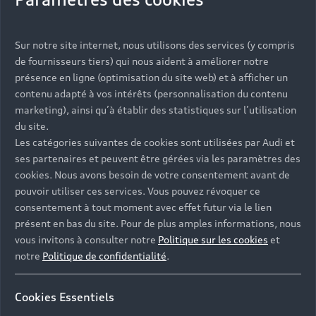
Vous serez contacté prochainement par votre
Sur notre site internet, nous utilisons des services (y compris
Partenaire Audi qui vous aidera à finaliser votre
de fournisseurs tiers) qui nous aident à améliorer notre
projet.
présence en ligne (optimisation du site web) et à afficher un
contenu adapté à vos intérêts (personnalisation du contenu
marketing), ainsi qu’à établir des statistiques sur l’utilisation
du site.
Les catégories suivantes de cookies sont utilisées par Audi et
Les réponses à vos
ses partenaires et peuvent être gérées via les paramètres des
questions
cookies. Nous avons besoin de votre consentement avant de
pouvoir utiliser ces services. Vous pouvez révoquer ce
consentement à tout moment avec effet futur via le lien
Découvrez les réponses à vos diverses questions
présent en bas du site. Pour de plus amples informations, nous
autour de l'achat de véhicules neufs
vous invitons à consulter notre
Politique sur les cookies
et
immédiatement disponibles avec Audi.
notre
Politique de confidentialité
.
Cookies Essentiels