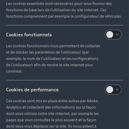
Les cookies essentiels sont nécessaires pour vous fournir des
Quel délai pour commander une voiture neuve ?
fonctions de base lors de l'utilisation du site internet. Ces
fonctions comprennent par exemple le configurateur de véhicules.
Comment suivre la commande de mon véhicule ?
Cookies fonctionnels
Comment se passe une livraison de voiture neuve
Les cookies fonctionnels nous permettent de collecter
?
et de stocker les paramètres de l'utilisateur (par
exemple, le nom de l'utilisateur et les configurations
Comment consulter le stock d'une voiture ?
de l'utilisateur) afin de rendre le site internet plus
convivial.
Qu'est-ce que le code VIN d'un véhicule ?
Cookies de performance
Comment lire le numéro VIN sur ma carte grise ?
Ces cookies sont mis en place entre autres par Adobe
Analytics et collectent des informations sur la façon
Comment financer l'achat d'une voiture neuve ?
dont vous utilisez notre site internet, par exemple les
pages que vous consultez le plus souvent et la façon
dont vous vous déplacez sur le site. Ils nous aident à
Quelles sont les options pour acheter une voiture