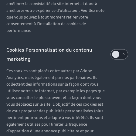
améliorer la convivialité du site internet et donc à
?
améliorer votre expérience d'utilisateur. Veuillez noter
que vous pouvez à tout moment retirer votre
Quels sont les avantages d'acheter une voiture
consentement à l'installation de cookies de
neuve ?
performance.
Est-il avantageux de prendre une voiture en
Cookies Personnalisation du contenu
leasing ?
marketing
Ces cookies sont placés entre autres par Adobe
Analytics, mais également par nos partenaires. Ils
Vous n’avez pas trouvé la
collectent des informations sur la façon dont vous
réponse à votre question ?
utilisez notre site internet, par exemple les pages que
vous consultez le plus souvent et la façon dont vous
vous déplacez sur le site. L'objectif de ces cookies est
Vous pouvez contacter le Partenaire Audi proche
de vous proposer des publicités personnalisées (plus
de chez vous afin qu’il vous recontacte dans les
pertinent pour vous et adapté à vos intérêts). Ils sont
plus brefs délais.
également utilisés pour limiter la fréquence
d'apparition d'une annonce publicitaire et pour