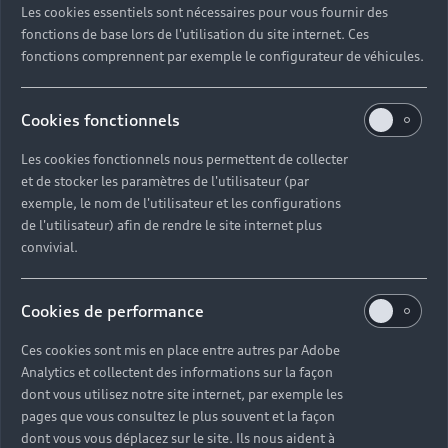
Les cookies essentiels sont nécessaires pour vous fournir des
Quel délai pour commander une voiture neuve ?
fonctions de base lors de l'utilisation du site internet. Ces
fonctions comprennent par exemple le configurateur de véhicules.
Comment suivre la commande de mon véhicule ?
Cookies fonctionnels
Comment se passe une livraison de voiture neuve
Les cookies fonctionnels nous permettent de collecter
?
et de stocker les paramètres de l'utilisateur (par
exemple, le nom de l'utilisateur et les configurations
Comment consulter le stock d'une voiture ?
de l'utilisateur) afin de rendre le site internet plus
convivial.
Qu'est-ce que le code VIN d'un véhicule ?
Cookies de performance
Comment lire le numéro VIN sur ma carte grise ?
Ces cookies sont mis en place entre autres par Adobe
Analytics et collectent des informations sur la façon
Comment financer l'achat d'une voiture neuve ?
dont vous utilisez notre site internet, par exemple les
pages que vous consultez le plus souvent et la façon
dont vous vous déplacez sur le site. Ils nous aident à
Quelles sont les options pour acheter une voiture