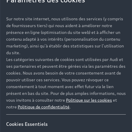
Vous serez contacté prochainement par votre
Sur notre site internet, nous utilisons des services (y compris
Partenaire Audi qui vous aidera à finaliser votre
de fournisseurs tiers) qui nous aident à améliorer notre
projet.
présence en ligne (optimisation du site web) et à afficher un
contenu adapté à vos intérêts (personnalisation du contenu
marketing), ainsi qu’à établir des statistiques sur l’utilisation
du site.
Les catégories suivantes de cookies sont utilisées par Audi et
Les réponses à vos
ses partenaires et peuvent être gérées via les paramètres des
questions
cookies. Nous avons besoin de votre consentement avant de
pouvoir utiliser ces services. Vous pouvez révoquer ce
consentement à tout moment avec effet futur via le lien
Découvrez les réponses à vos diverses questions
présent en bas du site. Pour de plus amples informations, nous
autour de l'achat de véhicules neufs
vous invitons à consulter notre
Politique sur les cookies
et
immédiatement disponibles avec Audi.
notre
Politique de confidentialité
.
Cookies Essentiels