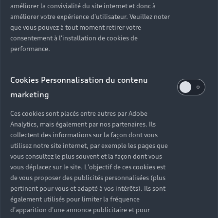
améliorer la convivialité du site internet et donc à
?
améliorer votre expérience d'utilisateur. Veuillez noter
que vous pouvez à tout moment retirer votre
Quels sont les avantages d'acheter une voiture
consentement à l'installation de cookies de
neuve ?
performance.
Est-il avantageux de prendre une voiture en
Cookies Personnalisation du contenu
leasing ?
marketing
Ces cookies sont placés entre autres par Adobe
Analytics, mais également par nos partenaires. Ils
Vous n’avez pas trouvé la
collectent des informations sur la façon dont vous
réponse à votre question ?
utilisez notre site internet, par exemple les pages que
vous consultez le plus souvent et la façon dont vous
vous déplacez sur le site. L'objectif de ces cookies est
Vous pouvez contacter le Partenaire Audi proche
de vous proposer des publicités personnalisées (plus
de chez vous afin qu’il vous recontacte dans les
pertinent pour vous et adapté à vos intérêts). Ils sont
plus brefs délais.
également utilisés pour limiter la fréquence
d'apparition d'une annonce publicitaire et pour