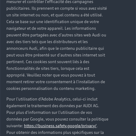
mesurer et contrôler l'efficacité des campagnes
Trouver mon Partenaire Audi
publicitaires. Ils prennent en compte si vous avez visité
un site internet ou non, et quel contenu a été utilisé.
Cela se base sur une identification unique de votre
navigateur et de votre appareil. Les informations
*Mentions légales
peuvent être partagées avec d'autres sites web Audi ou
avec des tiers tels que les distributeurs et les
Consultez les conditions d’utilisation
annonceurs Audi, afin que le contenu publicitaire qui
peut vous être présenté sur d'autres sites internet soit
Consultez les conditions de réservation
pertinent. Ces cookies sont souvent liés à des
fonctionnalités de sites tiers, lorsque cela est
approprié. Veuillez noter que vous pouvez à tout
moment retirer votre consentement à l'installation de
cookies personnalisation du contenu marketing.
* Voir conditions sur la page concernée.
Pour l’utilisation d’Adobe Analytics, celui-ci inclut
également le traitement des données par AUDI AG.
Pour plus d’information sur l’utilisation de vos
données par Google, vous pouvez consulter la politique
suivante:
https://business.safety.google/privacy/
.
Retour en haut
Pour obtenir des informations plus spécifiques sur la