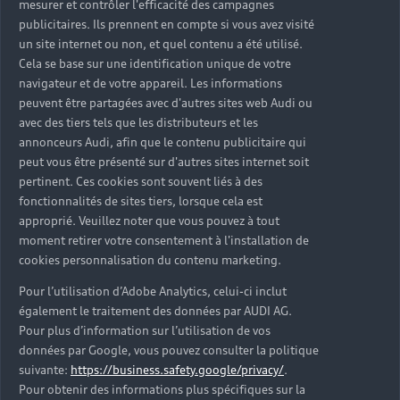
mesurer et contrôler l'efficacité des campagnes
Trouver mon Partenaire Audi
publicitaires. Ils prennent en compte si vous avez visité
un site internet ou non, et quel contenu a été utilisé.
Cela se base sur une identification unique de votre
navigateur et de votre appareil. Les informations
*Mentions légales
peuvent être partagées avec d'autres sites web Audi ou
avec des tiers tels que les distributeurs et les
Consultez les conditions d’utilisation
annonceurs Audi, afin que le contenu publicitaire qui
peut vous être présenté sur d'autres sites internet soit
Consultez les conditions de réservation
pertinent. Ces cookies sont souvent liés à des
fonctionnalités de sites tiers, lorsque cela est
approprié. Veuillez noter que vous pouvez à tout
moment retirer votre consentement à l'installation de
cookies personnalisation du contenu marketing.
* Voir conditions sur la page concernée.
Pour l’utilisation d’Adobe Analytics, celui-ci inclut
également le traitement des données par AUDI AG.
Pour plus d’information sur l’utilisation de vos
données par Google, vous pouvez consulter la politique
suivante:
https://business.safety.google/privacy/
.
Retour en haut
Pour obtenir des informations plus spécifiques sur la