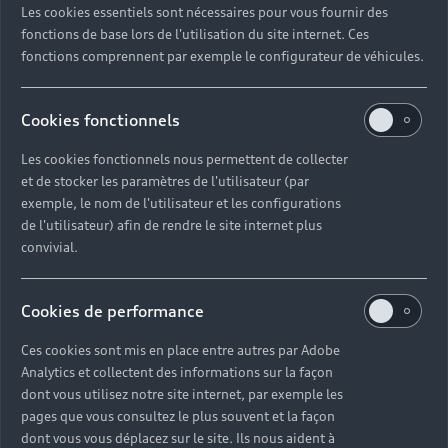
Les cookies essentiels sont nécessaires pour vous fournir des
Quel délai pour commander une voiture neuve ?
fonctions de base lors de l'utilisation du site internet. Ces
fonctions comprennent par exemple le configurateur de véhicules.
Comment suivre la commande de mon véhicule ?
Cookies fonctionnels
Comment se passe une livraison de voiture neuve
Les cookies fonctionnels nous permettent de collecter
?
et de stocker les paramètres de l'utilisateur (par
exemple, le nom de l'utilisateur et les configurations
Comment consulter le stock d'une voiture ?
de l'utilisateur) afin de rendre le site internet plus
convivial.
Qu'est-ce que le code VIN d'un véhicule ?
Cookies de performance
Comment lire le numéro VIN sur ma carte grise ?
Ces cookies sont mis en place entre autres par Adobe
Analytics et collectent des informations sur la façon
Comment financer l'achat d'une voiture neuve ?
dont vous utilisez notre site internet, par exemple les
pages que vous consultez le plus souvent et la façon
dont vous vous déplacez sur le site. Ils nous aident à
Quelles sont les options pour acheter une voiture