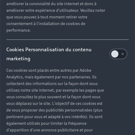
améliorer la convivialité du site internet et donc à
?
améliorer votre expérience d'utilisateur. Veuillez noter
que vous pouvez à tout moment retirer votre
Quels sont les avantages d'acheter une voiture
consentement à l'installation de cookies de
neuve ?
performance.
Est-il avantageux de prendre une voiture en
Cookies Personnalisation du contenu
leasing ?
marketing
Ces cookies sont placés entre autres par Adobe
Analytics, mais également par nos partenaires. Ils
Vous n’avez pas trouvé la
collectent des informations sur la façon dont vous
réponse à votre question ?
utilisez notre site internet, par exemple les pages que
vous consultez le plus souvent et la façon dont vous
vous déplacez sur le site. L'objectif de ces cookies est
Vous pouvez contacter le Partenaire Audi proche
de vous proposer des publicités personnalisées (plus
de chez vous afin qu’il vous recontacte dans les
pertinent pour vous et adapté à vos intérêts). Ils sont
plus brefs délais.
également utilisés pour limiter la fréquence
d'apparition d'une annonce publicitaire et pour