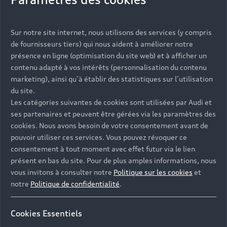
Vous serez contacté prochainement par votre
Sur notre site internet, nous utilisons des services (y compris
Partenaire Audi qui vous aidera à finaliser votre
de fournisseurs tiers) qui nous aident à améliorer notre
projet.
présence en ligne (optimisation du site web) et à afficher un
contenu adapté à vos intérêts (personnalisation du contenu
marketing), ainsi qu’à établir des statistiques sur l’utilisation
du site.
Les catégories suivantes de cookies sont utilisées par Audi et
Les réponses à vos
ses partenaires et peuvent être gérées via les paramètres des
questions
cookies. Nous avons besoin de votre consentement avant de
pouvoir utiliser ces services. Vous pouvez révoquer ce
consentement à tout moment avec effet futur via le lien
Découvrez les réponses à vos diverses questions
présent en bas du site. Pour de plus amples informations, nous
autour de l'achat de véhicules neufs
vous invitons à consulter notre
Politique sur les cookies
et
immédiatement disponibles avec Audi.
notre
Politique de confidentialité
.
Cookies Essentiels