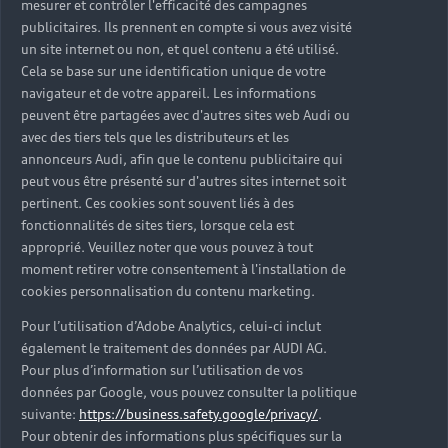
mesurer et contrôler l'efficacité des campagnes
Trouver mon Partenaire Audi
publicitaires. Ils prennent en compte si vous avez visité
un site internet ou non, et quel contenu a été utilisé.
Cela se base sur une identification unique de votre
navigateur et de votre appareil. Les informations
*Mentions légales
peuvent être partagées avec d'autres sites web Audi ou
avec des tiers tels que les distributeurs et les
Consultez les conditions d’utilisation
annonceurs Audi, afin que le contenu publicitaire qui
peut vous être présenté sur d'autres sites internet soit
Consultez les conditions de réservation
pertinent. Ces cookies sont souvent liés à des
fonctionnalités de sites tiers, lorsque cela est
approprié. Veuillez noter que vous pouvez à tout
moment retirer votre consentement à l'installation de
cookies personnalisation du contenu marketing.
* Voir conditions sur la page concernée.
Pour l’utilisation d’Adobe Analytics, celui-ci inclut
également le traitement des données par AUDI AG.
Pour plus d’information sur l’utilisation de vos
données par Google, vous pouvez consulter la politique
suivante:
https://business.safety.google/privacy/
.
Retour en haut
Pour obtenir des informations plus spécifiques sur la