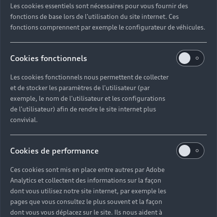
Les cookies essentiels sont nécessaires pour vous fournir des
Quel délai pour commander une voiture neuve ?
fonctions de base lors de l'utilisation du site internet. Ces
fonctions comprennent par exemple le configurateur de véhicules.
Comment suivre la commande de mon véhicule ?
Cookies fonctionnels
Comment se passe une livraison de voiture neuve
Les cookies fonctionnels nous permettent de collecter
?
et de stocker les paramètres de l'utilisateur (par
exemple, le nom de l'utilisateur et les configurations
Comment consulter le stock d'une voiture ?
de l'utilisateur) afin de rendre le site internet plus
convivial.
Qu'est-ce que le code VIN d'un véhicule ?
Cookies de performance
Comment lire le numéro VIN sur ma carte grise ?
Ces cookies sont mis en place entre autres par Adobe
Analytics et collectent des informations sur la façon
Comment financer l'achat d'une voiture neuve ?
dont vous utilisez notre site internet, par exemple les
pages que vous consultez le plus souvent et la façon
dont vous vous déplacez sur le site. Ils nous aident à
Quelles sont les options pour acheter une voiture