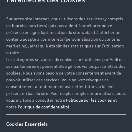
Vous serez contacté prochainement par votre
Sur notre site internet, nous utilisons des services (y compris
Partenaire Audi qui vous aidera à finaliser votre
de fournisseurs tiers) qui nous aident à améliorer notre
projet.
présence en ligne (optimisation du site web) et à afficher un
contenu adapté à vos intérêts (personnalisation du contenu
marketing), ainsi qu’à établir des statistiques sur l’utilisation
du site.
Les catégories suivantes de cookies sont utilisées par Audi et
Les réponses à vos
ses partenaires et peuvent être gérées via les paramètres des
questions
cookies. Nous avons besoin de votre consentement avant de
pouvoir utiliser ces services. Vous pouvez révoquer ce
consentement à tout moment avec effet futur via le lien
Découvrez les réponses à vos diverses questions
présent en bas du site. Pour de plus amples informations, nous
autour de l'achat de véhicules neufs
vous invitons à consulter notre
Politique sur les cookies
et
immédiatement disponibles avec Audi.
notre
Politique de confidentialité
.
Cookies Essentiels