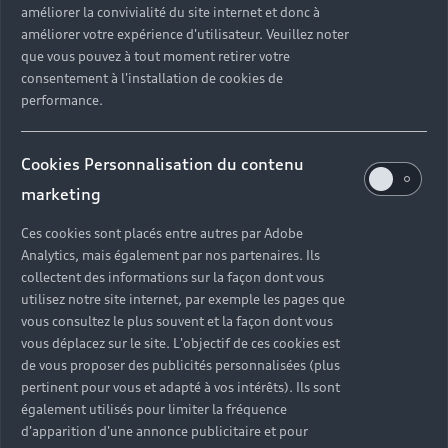
améliorer la convivialité du site internet et donc à
?
améliorer votre expérience d'utilisateur. Veuillez noter
que vous pouvez à tout moment retirer votre
Quels sont les avantages d'acheter une voiture
consentement à l'installation de cookies de
neuve ?
performance.
Est-il avantageux de prendre une voiture en
Cookies Personnalisation du contenu
leasing ?
marketing
Ces cookies sont placés entre autres par Adobe
Analytics, mais également par nos partenaires. Ils
Vous n’avez pas trouvé la
collectent des informations sur la façon dont vous
réponse à votre question ?
utilisez notre site internet, par exemple les pages que
vous consultez le plus souvent et la façon dont vous
vous déplacez sur le site. L'objectif de ces cookies est
Vous pouvez contacter le Partenaire Audi proche
de vous proposer des publicités personnalisées (plus
de chez vous afin qu’il vous recontacte dans les
pertinent pour vous et adapté à vos intérêts). Ils sont
plus brefs délais.
également utilisés pour limiter la fréquence
d'apparition d'une annonce publicitaire et pour