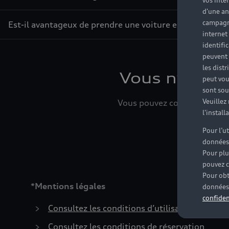
vos inté
d'une an
campagne
Est-il avantageux de prendre une voiture en leasing ?
internet
identifi
peuvent 
les dist
Vous n’avez 
peut vou
sont souv
Veuillez
Vous pouvez contacter le Par
l'instal
Pour l’u
données
Pour plu
pouvez c
Pour obt
*Mentions légales
données 
confiden
Consultez les conditions d’utilisation
Consultez les conditions de réservation