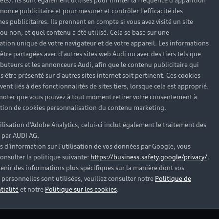
rêts). Ils sont également utilisés pour limiter la fréquence d'apparition
nonce publicitaire et pour mesurer et contrôler l'efficacité des
s publicitaires. Ils prennent en compte si vous avez visité un site
 ou non, et quel contenu a été utilisé. Cela se base sur une
cation unique de votre navigateur et de votre appareil. Les informations
être partagées avec d'autres sites web Audi ou avec des tiers tels que
ributeurs et les annonceurs Audi, afin que le contenu publicitaire qui
pas trouvé la réponse à vot
s être présenté sur d'autres sites internet soit pertinent. Ces cookies
ent liés à des fonctionnalités de sites tiers, lorsque cela est approprié.
 noter que vous pouvez à tout moment retirer votre consentement à
tenaire Audi proche de chez vous afin qu’il vous recontact
lation de cookies personnalisation du contenu marketing.
tilisation d’Adobe Analytics, celui-ci inclut également le traitement des
Trouver mon Partenaire Audi
 par AUDI AG.
s d’information sur l’utilisation de vos données par Google, vous
onsulter la politique suivante:
https://business.safety.google/privacy/
.
enir des informations plus spécifiques sur la manière dont vos
personnelles sont utilisées, veuillez consulter notre
Politique de
tialité
et notre
Politique sur les cookies
.