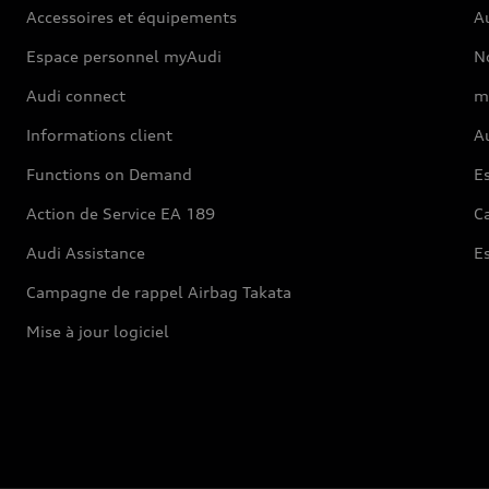
Accessoires et équipements
A
Espace personnel myAudi
N
Audi connect
m
Informations client
Au
Functions on Demand
Es
Action de Service EA 189
Ca
Audi Assistance
E
Campagne de rappel Airbag Takata
Mise à jour logiciel