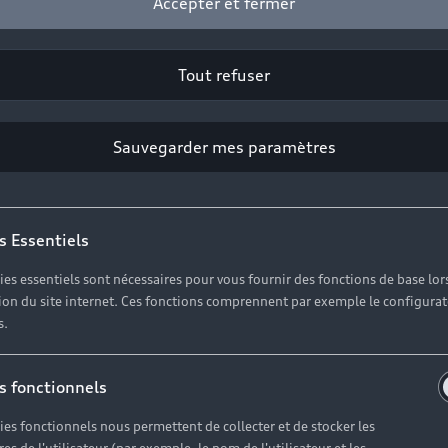
Accepter et fermer
2
Cliquez sur « Contacter votre Partenaire ».
Tout refuser
Sauvegarder mes paramètres
es réponses à vos questio
s Essentiels
ies essentiels sont nécessaires pour vous fournir des fonctions de base lor
erses questions autour de l'achat de véhicules neufs imm
ation du site internet. Ces fonctions comprennent par exemple le configura
s.
s fonctionnels
ies fonctionnels nous permettent de collecter et de stocker les