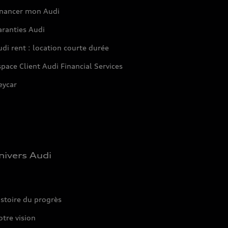
inancer mon Audi
aranties Audi
di rent : location courte durée
pace Client Audi Financial Services
eycar
nivers Audi
stoire du progrès
tre vision