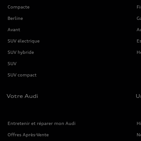
Compacte
F
Berline
G
Avant
Au
SUV électrique
Es
SUV hybride
H
SUV
SUV compact
Votre Audi
U
Entretenir et réparer mon Audi
Hi
Offres Après-Vente
No