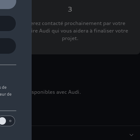
3
Vous serez contacté prochainement par votre
Partenaire Audi qui vous aidera à finaliser votre
projet.
ns
s de
édiatement disponibles avec Audi.
teur de