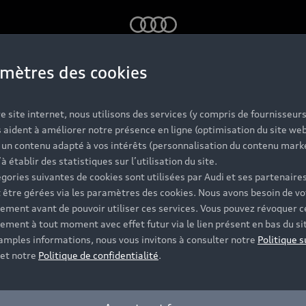
Audi
mètres des cookies
Nos Audi neuve
e site internet, nous utilisons des services (y compris de fournisseurs
 aident à améliorer notre présence en ligne (optimisation du site web
r un contenu adapté à vos intérêts (personnalisation du contenu mark
’à établir des statistiques sur l’utilisation du site.
ules neufs Audi disposent de finitions et d’équipements 
gories suivantes de cookies sont utilisées par Audi et ses partenaires
res vous accompagnent tout au long de votre projet et vou
 être gérées via les paramètres des cookies. Nous avons besoin de vo
ement avant de pouvoir utiliser ces services. Vous pouvez révoquer c
ement à tout moment avec effet futur via le lien présent en bas du si
Contacter le Partenaire
 amples informations, nous vous invitons à consulter notre
Politique s
et notre
Politique de confidentialité
.