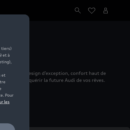
s
 tiers)
) et à
eting),
réunissant design d’exception, confort haut de
 et
s aide à acquérir la future Audi de vos rêves.
tre
e
te. Pour
ur les