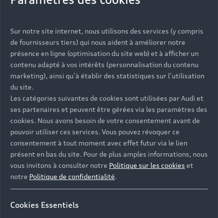
Vous serez contacté prochainement par votre
Sur notre site internet, nous utilisons des services (y compris
Partenaire Audi qui vous aidera à finaliser votre
de fournisseurs tiers) qui nous aident à améliorer notre
projet.
présence en ligne (optimisation du site web) et à afficher un
contenu adapté à vos intérêts (personnalisation du contenu
marketing), ainsi qu’à établir des statistiques sur l’utilisation
du site.
Les catégories suivantes de cookies sont utilisées par Audi et
Les réponses à vos
ses partenaires et peuvent être gérées via les paramètres des
questions
cookies. Nous avons besoin de votre consentement avant de
pouvoir utiliser ces services. Vous pouvez révoquer ce
consentement à tout moment avec effet futur via le lien
Découvrez les réponses à vos diverses questions
présent en bas du site. Pour de plus amples informations, nous
autour de l'achat de véhicules neufs
vous invitons à consulter notre
Politique sur les cookies
et
immédiatement disponibles avec Audi.
notre
Politique de confidentialité
.
Cookies Essentiels