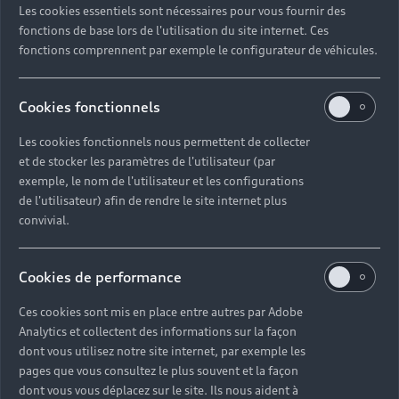
Les cookies essentiels sont nécessaires pour vous fournir des
Quel délai pour commander une voiture neuve ?
fonctions de base lors de l'utilisation du site internet. Ces
fonctions comprennent par exemple le configurateur de véhicules.
Comment suivre la commande de mon véhicule ?
Cookies fonctionnels
Comment se passe une livraison de voiture neuve
Les cookies fonctionnels nous permettent de collecter
?
et de stocker les paramètres de l'utilisateur (par
exemple, le nom de l'utilisateur et les configurations
Comment consulter le stock d'une voiture ?
de l'utilisateur) afin de rendre le site internet plus
convivial.
Qu'est-ce que le code VIN d'un véhicule ?
Cookies de performance
Comment lire le numéro VIN sur ma carte grise ?
Ces cookies sont mis en place entre autres par Adobe
Analytics et collectent des informations sur la façon
Comment financer l'achat d'une voiture neuve ?
dont vous utilisez notre site internet, par exemple les
pages que vous consultez le plus souvent et la façon
dont vous vous déplacez sur le site. Ils nous aident à
Quelles sont les options pour acheter une voiture