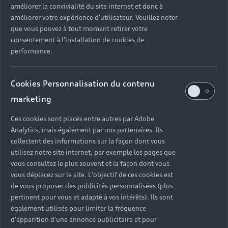
améliorer la convivialité du site internet et donc à
?
améliorer votre expérience d'utilisateur. Veuillez noter
que vous pouvez à tout moment retirer votre
Quels sont les avantages d'acheter une voiture
consentement à l'installation de cookies de
neuve ?
performance.
Est-il avantageux de prendre une voiture en
Cookies Personnalisation du contenu
leasing ?
marketing
Ces cookies sont placés entre autres par Adobe
Analytics, mais également par nos partenaires. Ils
Vous n’avez pas trouvé la
collectent des informations sur la façon dont vous
réponse à votre question ?
utilisez notre site internet, par exemple les pages que
vous consultez le plus souvent et la façon dont vous
vous déplacez sur le site. L'objectif de ces cookies est
Vous pouvez contacter le Partenaire Audi proche
de vous proposer des publicités personnalisées (plus
de chez vous afin qu’il vous recontacte dans les
pertinent pour vous et adapté à vos intérêts). Ils sont
plus brefs délais.
également utilisés pour limiter la fréquence
d'apparition d'une annonce publicitaire et pour