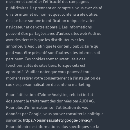
mesurer et contrôler l'efficacité des campagnes
Trouver mon Partenaire Audi
publicitaires. Ils prennent en compte si vous avez visité
un site internet ou non, et quel contenu a été utilisé.
Cela se base sur une identification unique de votre
navigateur et de votre appareil. Les informations
*Mentions légales
peuvent être partagées avec d'autres sites web Audi ou
avec des tiers tels que les distributeurs et les
Consultez les conditions d’utilisation
annonceurs Audi, afin que le contenu publicitaire qui
peut vous être présenté sur d'autres sites internet soit
Consultez les conditions de réservation
pertinent. Ces cookies sont souvent liés à des
fonctionnalités de sites tiers, lorsque cela est
approprié. Veuillez noter que vous pouvez à tout
moment retirer votre consentement à l'installation de
cookies personnalisation du contenu marketing.
* Voir conditions sur la page concernée.
Pour l’utilisation d’Adobe Analytics, celui-ci inclut
également le traitement des données par AUDI AG.
Pour plus d’information sur l’utilisation de vos
données par Google, vous pouvez consulter la politique
suivante:
https://business.safety.google/privacy/
.
Retour en haut
Pour obtenir des informations plus spécifiques sur la