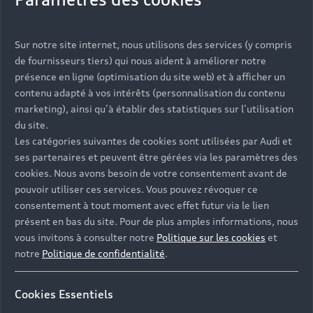
Vous serez contacté prochainement par votre
Sur notre site internet, nous utilisons des services (y compris
Partenaire Audi qui vous aidera à finaliser votre
de fournisseurs tiers) qui nous aident à améliorer notre
projet.
présence en ligne (optimisation du site web) et à afficher un
contenu adapté à vos intérêts (personnalisation du contenu
marketing), ainsi qu’à établir des statistiques sur l’utilisation
du site.
Les catégories suivantes de cookies sont utilisées par Audi et
Les réponses à vos
ses partenaires et peuvent être gérées via les paramètres des
questions
cookies. Nous avons besoin de votre consentement avant de
pouvoir utiliser ces services. Vous pouvez révoquer ce
consentement à tout moment avec effet futur via le lien
Découvrez les réponses à vos diverses questions
présent en bas du site. Pour de plus amples informations, nous
autour de l'achat de véhicules neufs
vous invitons à consulter notre
Politique sur les cookies
et
immédiatement disponibles avec Audi.
notre
Politique de confidentialité
.
Cookies Essentiels