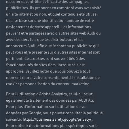
mesurer et contrôler l'efficacité des campagnes
Trouver mon Partenaire Audi
publicitaires. Ils prennent en compte si vous avez visité
un site internet ou non, et quel contenu a été utilisé.
Cela se base sur une identification unique de votre
navigateur et de votre appareil. Les informations
*Mentions légales
peuvent être partagées avec d'autres sites web Audi ou
avec des tiers tels que les distributeurs et les
Consultez les conditions d’utilisation
annonceurs Audi, afin que le contenu publicitaire qui
peut vous être présenté sur d'autres sites internet soit
Consultez les conditions de réservation
pertinent. Ces cookies sont souvent liés à des
fonctionnalités de sites tiers, lorsque cela est
approprié. Veuillez noter que vous pouvez à tout
moment retirer votre consentement à l'installation de
cookies personnalisation du contenu marketing.
* Voir conditions sur la page concernée.
Pour l’utilisation d’Adobe Analytics, celui-ci inclut
également le traitement des données par AUDI AG.
Pour plus d’information sur l’utilisation de vos
données par Google, vous pouvez consulter la politique
suivante:
https://business.safety.google/privacy/
.
Retour en haut
Pour obtenir des informations plus spécifiques sur la