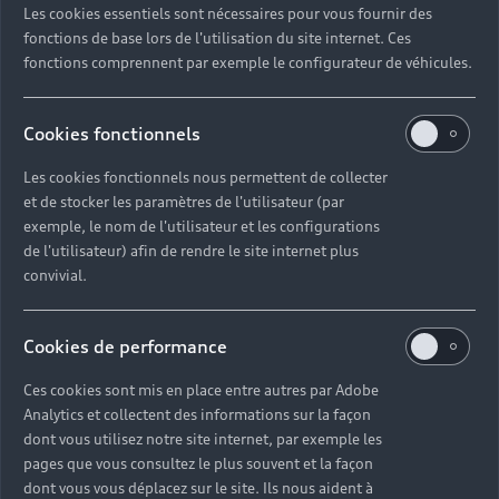
Les cookies essentiels sont nécessaires pour vous fournir des
Quel délai pour commander une voiture neuve ?
fonctions de base lors de l'utilisation du site internet. Ces
fonctions comprennent par exemple le configurateur de véhicules.
Comment suivre la commande de mon véhicule ?
Cookies fonctionnels
Comment se passe une livraison de voiture neuve
Les cookies fonctionnels nous permettent de collecter
?
et de stocker les paramètres de l'utilisateur (par
exemple, le nom de l'utilisateur et les configurations
Comment consulter le stock d'une voiture ?
de l'utilisateur) afin de rendre le site internet plus
convivial.
Qu'est-ce que le code VIN d'un véhicule ?
Cookies de performance
Comment lire le numéro VIN sur ma carte grise ?
Ces cookies sont mis en place entre autres par Adobe
Analytics et collectent des informations sur la façon
Comment financer l'achat d'une voiture neuve ?
dont vous utilisez notre site internet, par exemple les
pages que vous consultez le plus souvent et la façon
dont vous vous déplacez sur le site. Ils nous aident à
Quelles sont les options pour acheter une voiture