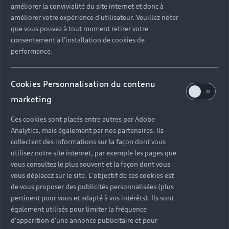
améliorer la convivialité du site internet et donc à
?
améliorer votre expérience d'utilisateur. Veuillez noter
que vous pouvez à tout moment retirer votre
Quels sont les avantages d'acheter une voiture
consentement à l'installation de cookies de
neuve ?
performance.
Est-il avantageux de prendre une voiture en
Cookies Personnalisation du contenu
leasing ?
marketing
Ces cookies sont placés entre autres par Adobe
Analytics, mais également par nos partenaires. Ils
Vous n’avez pas trouvé la
collectent des informations sur la façon dont vous
réponse à votre question ?
utilisez notre site internet, par exemple les pages que
vous consultez le plus souvent et la façon dont vous
vous déplacez sur le site. L'objectif de ces cookies est
Vous pouvez contacter le Partenaire Audi proche
de vous proposer des publicités personnalisées (plus
de chez vous afin qu’il vous recontacte dans les
pertinent pour vous et adapté à vos intérêts). Ils sont
plus brefs délais.
également utilisés pour limiter la fréquence
d'apparition d'une annonce publicitaire et pour