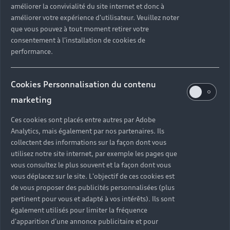
améliorer la convivialité du site internet et donc à
?
améliorer votre expérience d'utilisateur. Veuillez noter
que vous pouvez à tout moment retirer votre
Quels sont les avantages d'acheter une voiture
consentement à l'installation de cookies de
neuve ?
performance.
Est-il avantageux de prendre une voiture en
Cookies Personnalisation du contenu
leasing ?
marketing
Ces cookies sont placés entre autres par Adobe
Analytics, mais également par nos partenaires. Ils
Vous n’avez pas trouvé la
collectent des informations sur la façon dont vous
réponse à votre question ?
utilisez notre site internet, par exemple les pages que
vous consultez le plus souvent et la façon dont vous
vous déplacez sur le site. L'objectif de ces cookies est
Vous pouvez contacter le Partenaire Audi proche
de vous proposer des publicités personnalisées (plus
de chez vous afin qu’il vous recontacte dans les
pertinent pour vous et adapté à vos intérêts). Ils sont
plus brefs délais.
également utilisés pour limiter la fréquence
d'apparition d'une annonce publicitaire et pour