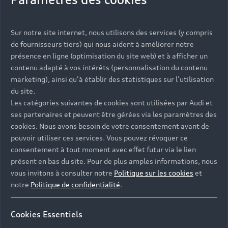
Vous serez contacté prochainement par votre
Sur notre site internet, nous utilisons des services (y compris
Partenaire Audi qui vous aidera à finaliser votre
de fournisseurs tiers) qui nous aident à améliorer notre
projet.
présence en ligne (optimisation du site web) et à afficher un
contenu adapté à vos intérêts (personnalisation du contenu
marketing), ainsi qu’à établir des statistiques sur l’utilisation
du site.
Les catégories suivantes de cookies sont utilisées par Audi et
Les réponses à vos
ses partenaires et peuvent être gérées via les paramètres des
questions
cookies. Nous avons besoin de votre consentement avant de
pouvoir utiliser ces services. Vous pouvez révoquer ce
consentement à tout moment avec effet futur via le lien
Découvrez les réponses à vos diverses questions
présent en bas du site. Pour de plus amples informations, nous
autour de l'achat de véhicules neufs
vous invitons à consulter notre
Politique sur les cookies
et
immédiatement disponibles avec Audi.
notre
Politique de confidentialité
.
Cookies Essentiels