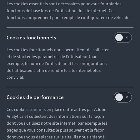
Les cookies essentiels sont nécessaires pour vous fournir des
Quel délai pour commander une voiture neuve ?
fonctions de base lors de l'utilisation du site internet. Ces
fonctions comprennent par exemple le configurateur de véhicules.
Comment suivre la commande de mon véhicule ?
Cookies fonctionnels
Comment se passe une livraison de voiture neuve
Les cookies fonctionnels nous permettent de collecter
?
et de stocker les paramètres de l'utilisateur (par
exemple, le nom de l'utilisateur et les configurations
Comment consulter le stock d'une voiture ?
de l'utilisateur) afin de rendre le site internet plus
convivial.
Qu'est-ce que le code VIN d'un véhicule ?
Cookies de performance
Comment lire le numéro VIN sur ma carte grise ?
Ces cookies sont mis en place entre autres par Adobe
Analytics et collectent des informations sur la façon
Comment financer l'achat d'une voiture neuve ?
dont vous utilisez notre site internet, par exemple les
pages que vous consultez le plus souvent et la façon
dont vous vous déplacez sur le site. Ils nous aident à
Quelles sont les options pour acheter une voiture