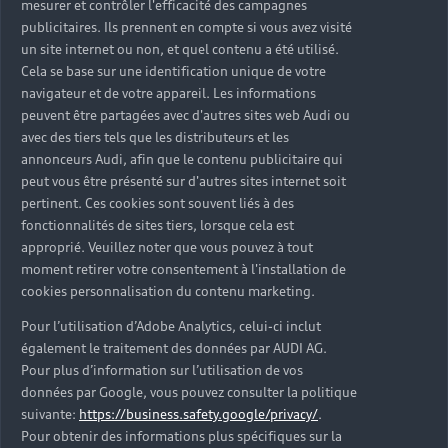
mesurer et contrôler l'efficacité des campagnes
Trouver mon Partenaire Audi
publicitaires. Ils prennent en compte si vous avez visité
un site internet ou non, et quel contenu a été utilisé.
Cela se base sur une identification unique de votre
navigateur et de votre appareil. Les informations
*Mentions légales
peuvent être partagées avec d'autres sites web Audi ou
avec des tiers tels que les distributeurs et les
Consultez les conditions d’utilisation
annonceurs Audi, afin que le contenu publicitaire qui
peut vous être présenté sur d'autres sites internet soit
Consultez les conditions de réservation
pertinent. Ces cookies sont souvent liés à des
fonctionnalités de sites tiers, lorsque cela est
approprié. Veuillez noter que vous pouvez à tout
moment retirer votre consentement à l'installation de
cookies personnalisation du contenu marketing.
* Voir conditions sur la page concernée.
Pour l’utilisation d’Adobe Analytics, celui-ci inclut
également le traitement des données par AUDI AG.
Pour plus d’information sur l’utilisation de vos
données par Google, vous pouvez consulter la politique
suivante:
https://business.safety.google/privacy/
.
Retour en haut
Pour obtenir des informations plus spécifiques sur la