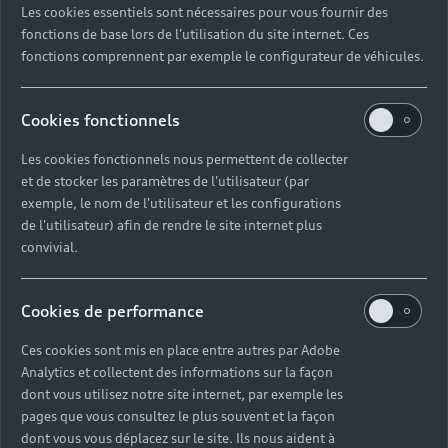
Les cookies essentiels sont nécessaires pour vous fournir des
Quel délai pour commander une voiture neuve ?
fonctions de base lors de l'utilisation du site internet. Ces
fonctions comprennent par exemple le configurateur de véhicules.
Comment suivre la commande de mon véhicule ?
Cookies fonctionnels
Comment se passe une livraison de voiture neuve
Les cookies fonctionnels nous permettent de collecter
?
et de stocker les paramètres de l'utilisateur (par
exemple, le nom de l'utilisateur et les configurations
Comment consulter le stock d'une voiture ?
de l'utilisateur) afin de rendre le site internet plus
convivial.
Qu'est-ce que le code VIN d'un véhicule ?
Cookies de performance
Comment lire le numéro VIN sur ma carte grise ?
Ces cookies sont mis en place entre autres par Adobe
Analytics et collectent des informations sur la façon
Comment financer l'achat d'une voiture neuve ?
dont vous utilisez notre site internet, par exemple les
pages que vous consultez le plus souvent et la façon
dont vous vous déplacez sur le site. Ils nous aident à
Quelles sont les options pour acheter une voiture