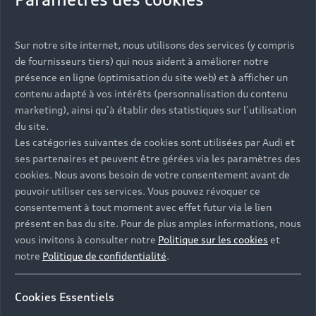
Vous serez contacté prochainement par votre
Sur notre site internet, nous utilisons des services (y compris
Partenaire Audi qui vous aidera à finaliser votre
de fournisseurs tiers) qui nous aident à améliorer notre
projet.
présence en ligne (optimisation du site web) et à afficher un
contenu adapté à vos intérêts (personnalisation du contenu
marketing), ainsi qu’à établir des statistiques sur l’utilisation
du site.
Les catégories suivantes de cookies sont utilisées par Audi et
Les réponses à vos
ses partenaires et peuvent être gérées via les paramètres des
questions
cookies. Nous avons besoin de votre consentement avant de
pouvoir utiliser ces services. Vous pouvez révoquer ce
consentement à tout moment avec effet futur via le lien
Découvrez les réponses à vos diverses questions
présent en bas du site. Pour de plus amples informations, nous
autour de l'achat de véhicules neufs
vous invitons à consulter notre
Politique sur les cookies
et
immédiatement disponibles avec Audi.
notre
Politique de confidentialité
.
Cookies Essentiels