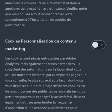
améliorer la convivialité du site internet et donc à
?
améliorer votre expérience d'utilisateur. Veuillez noter
que vous pouvez à tout moment retirer votre
Quels sont les avantages d'acheter une voiture
consentement à l'installation de cookies de
neuve ?
performance.
Est-il avantageux de prendre une voiture en
Cookies Personnalisation du contenu
leasing ?
marketing
Ces cookies sont placés entre autres par Adobe
Analytics, mais également par nos partenaires. Ils
Vous n’avez pas trouvé la
collectent des informations sur la façon dont vous
réponse à votre question ?
utilisez notre site internet, par exemple les pages que
vous consultez le plus souvent et la façon dont vous
vous déplacez sur le site. L'objectif de ces cookies est
Vous pouvez contacter le Partenaire Audi proche
de vous proposer des publicités personnalisées (plus
de chez vous afin qu’il vous recontacte dans les
pertinent pour vous et adapté à vos intérêts). Ils sont
plus brefs délais.
également utilisés pour limiter la fréquence
d'apparition d'une annonce publicitaire et pour