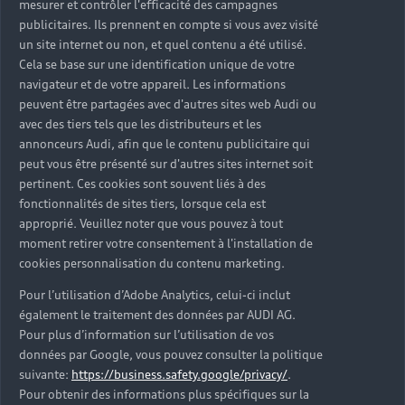
mesurer et contrôler l'efficacité des campagnes
Trouver mon Partenaire Audi
publicitaires. Ils prennent en compte si vous avez visité
un site internet ou non, et quel contenu a été utilisé.
Cela se base sur une identification unique de votre
navigateur et de votre appareil. Les informations
*Mentions légales
peuvent être partagées avec d'autres sites web Audi ou
avec des tiers tels que les distributeurs et les
Consultez les conditions d’utilisation
annonceurs Audi, afin que le contenu publicitaire qui
peut vous être présenté sur d'autres sites internet soit
Consultez les conditions de réservation
pertinent. Ces cookies sont souvent liés à des
fonctionnalités de sites tiers, lorsque cela est
approprié. Veuillez noter que vous pouvez à tout
moment retirer votre consentement à l'installation de
cookies personnalisation du contenu marketing.
* Voir conditions sur la page concernée.
Pour l’utilisation d’Adobe Analytics, celui-ci inclut
également le traitement des données par AUDI AG.
Pour plus d’information sur l’utilisation de vos
données par Google, vous pouvez consulter la politique
suivante:
https://business.safety.google/privacy/
.
Retour en haut
Pour obtenir des informations plus spécifiques sur la