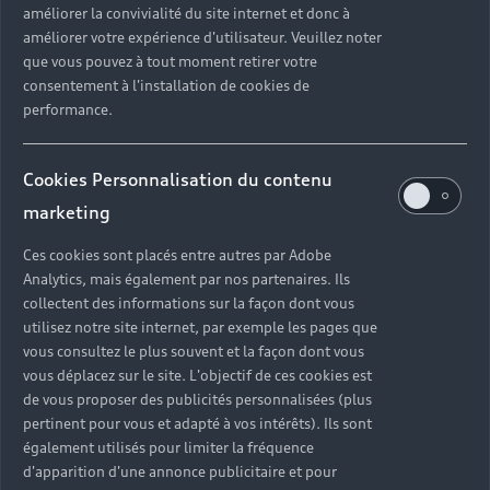
améliorer la convivialité du site internet et donc à
?
améliorer votre expérience d'utilisateur. Veuillez noter
que vous pouvez à tout moment retirer votre
Quels sont les avantages d'acheter une voiture
consentement à l'installation de cookies de
neuve ?
performance.
Est-il avantageux de prendre une voiture en
Cookies Personnalisation du contenu
leasing ?
marketing
Ces cookies sont placés entre autres par Adobe
Analytics, mais également par nos partenaires. Ils
Vous n’avez pas trouvé la
collectent des informations sur la façon dont vous
réponse à votre question ?
utilisez notre site internet, par exemple les pages que
vous consultez le plus souvent et la façon dont vous
vous déplacez sur le site. L'objectif de ces cookies est
Vous pouvez contacter le Partenaire Audi proche
de vous proposer des publicités personnalisées (plus
de chez vous afin qu’il vous recontacte dans les
pertinent pour vous et adapté à vos intérêts). Ils sont
plus brefs délais.
également utilisés pour limiter la fréquence
d'apparition d'une annonce publicitaire et pour