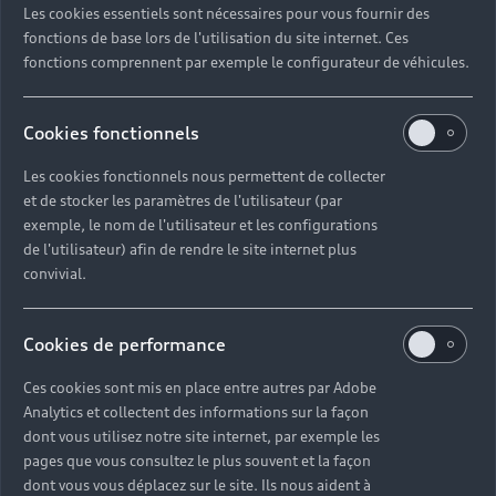
Les cookies essentiels sont nécessaires pour vous fournir des
Quel délai pour commander une voiture neuve ?
fonctions de base lors de l'utilisation du site internet. Ces
fonctions comprennent par exemple le configurateur de véhicules.
Comment suivre la commande de mon véhicule ?
Cookies fonctionnels
Comment se passe une livraison de voiture neuve
Les cookies fonctionnels nous permettent de collecter
?
et de stocker les paramètres de l'utilisateur (par
exemple, le nom de l'utilisateur et les configurations
Comment consulter le stock d'une voiture ?
de l'utilisateur) afin de rendre le site internet plus
convivial.
Qu'est-ce que le code VIN d'un véhicule ?
Cookies de performance
Comment lire le numéro VIN sur ma carte grise ?
Ces cookies sont mis en place entre autres par Adobe
Analytics et collectent des informations sur la façon
Comment financer l'achat d'une voiture neuve ?
dont vous utilisez notre site internet, par exemple les
pages que vous consultez le plus souvent et la façon
dont vous vous déplacez sur le site. Ils nous aident à
Quelles sont les options pour acheter une voiture