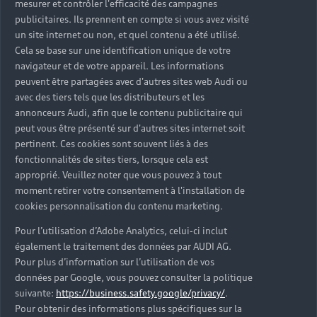
mesurer et contrôler l'efficacité des campagnes
Trouver mon Partenaire Audi
publicitaires. Ils prennent en compte si vous avez visité
un site internet ou non, et quel contenu a été utilisé.
Cela se base sur une identification unique de votre
navigateur et de votre appareil. Les informations
*Mentions légales
peuvent être partagées avec d'autres sites web Audi ou
avec des tiers tels que les distributeurs et les
Consultez les conditions d’utilisation
annonceurs Audi, afin que le contenu publicitaire qui
peut vous être présenté sur d'autres sites internet soit
Consultez les conditions de réservation
pertinent. Ces cookies sont souvent liés à des
fonctionnalités de sites tiers, lorsque cela est
approprié. Veuillez noter que vous pouvez à tout
moment retirer votre consentement à l'installation de
cookies personnalisation du contenu marketing.
* Voir conditions sur la page concernée.
Pour l’utilisation d’Adobe Analytics, celui-ci inclut
également le traitement des données par AUDI AG.
Pour plus d’information sur l’utilisation de vos
données par Google, vous pouvez consulter la politique
suivante:
https://business.safety.google/privacy/
.
Retour en haut
Pour obtenir des informations plus spécifiques sur la