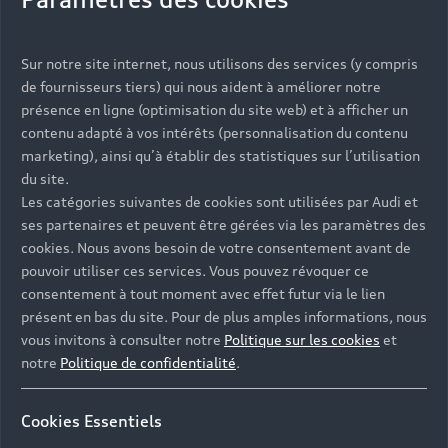
Vous serez contacté prochainement par votre
Sur notre site internet, nous utilisons des services (y compris
Partenaire Audi qui vous aidera à finaliser votre
de fournisseurs tiers) qui nous aident à améliorer notre
projet.
présence en ligne (optimisation du site web) et à afficher un
contenu adapté à vos intérêts (personnalisation du contenu
marketing), ainsi qu’à établir des statistiques sur l’utilisation
du site.
Les catégories suivantes de cookies sont utilisées par Audi et
Les réponses à vos
ses partenaires et peuvent être gérées via les paramètres des
questions
cookies. Nous avons besoin de votre consentement avant de
pouvoir utiliser ces services. Vous pouvez révoquer ce
consentement à tout moment avec effet futur via le lien
Découvrez les réponses à vos diverses questions
présent en bas du site. Pour de plus amples informations, nous
autour de l'achat de véhicules neufs
vous invitons à consulter notre
Politique sur les cookies
et
immédiatement disponibles avec Audi.
notre
Politique de confidentialité
.
Cookies Essentiels