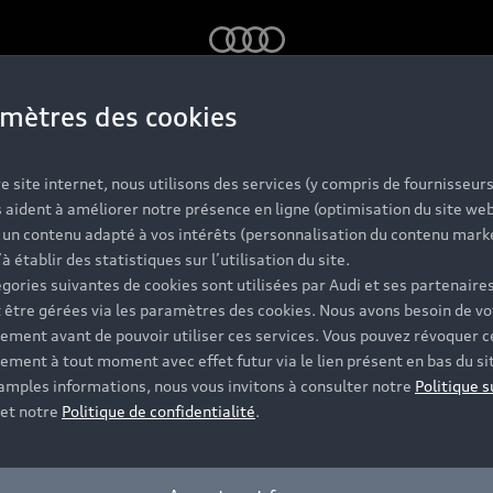
Audi
mètres des cookies
Nos Audi neuve
e site internet, nous utilisons des services (y compris de fournisseurs
 aident à améliorer notre présence en ligne (optimisation du site web
r un contenu adapté à vos intérêts (personnalisation du contenu mark
’à établir des statistiques sur l’utilisation du site.
ules neufs Audi disposent de finitions et d’équipements 
gories suivantes de cookies sont utilisées par Audi et ses partenaires
res vous accompagnent tout au long de votre projet et vou
 être gérées via les paramètres des cookies. Nous avons besoin de vo
ement avant de pouvoir utiliser ces services. Vous pouvez révoquer c
ement à tout moment avec effet futur via le lien présent en bas du si
Contacter le Partenaire
 amples informations, nous vous invitons à consulter notre
Politique s
et notre
Politique de confidentialité
.