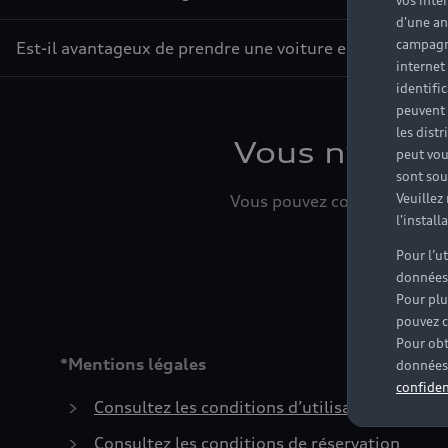
vos inté
d'une an
campagne
Est-il avantageux de prendre une voiture en leasing ?
internet
identifi
peuvent 
les dist
Vous n’avez 
peut vou
sont souv
Veuillez
Vous pouvez contacter le Par
l'instal
Pour l’u
données
Pour plu
pouvez c
Pour obt
*Mentions légales
données 
confiden
Consultez les conditions d’utilisation
Consultez les conditions de réservation