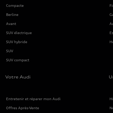
Compacte
F
Berline
G
Avant
Au
SUV électrique
Es
SUV hybride
H
SUV
SUV compact
Votre Audi
U
Entretenir et réparer mon Audi
Hi
Offres Après-Vente
No