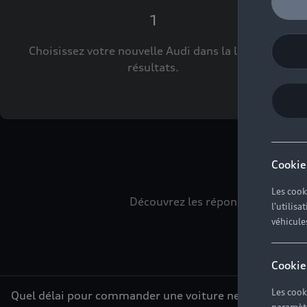
1
Choisissez votre nouvelle Audi dans la liste des
résultats.
L
Cookie
Les cook
Découvrez les réponses à vos div
l'utilis
véhicule
Cookie
Les cook
Quel délai pour commander une voiture neuve ?