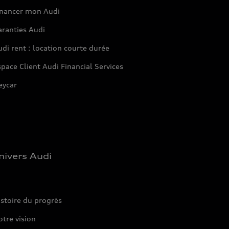
inancer mon Audi
aranties Audi
di rent : location courte durée
pace Client Audi Financial Services
eycar
nivers Audi
stoire du progrès
tre vision