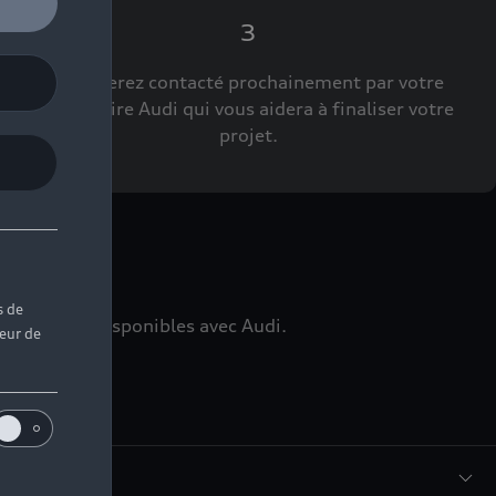
3
Vous serez contacté prochainement par votre
Partenaire Audi qui vous aidera à finaliser votre
projet.
ns
s de
édiatement disponibles avec Audi.
teur de