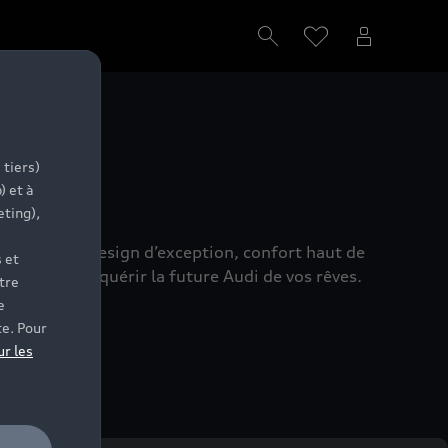
s
 tiers)
) et à
eting),
réunissant design d’exception, confort haut de
 et
s aide à acquérir la future Audi de vos rêves.
tre
e
te. Pour
ur les