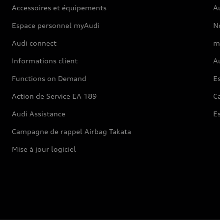
Accessoires et équipements
A
Espace personnel myAudi
N
Audi connect
m
Informations client
Au
Functions on Demand
Es
Action de Service EA 189
Ca
Audi Assistance
E
Campagne de rappel Airbag Takata
Mise à jour logiciel