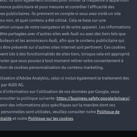
rêts). Ils sont également utilisés pour limiter la fréquence d'apparition
nonce publicitaire et pour mesurer et contrôler l'efficacité des
s publicitaires. Ils prennent en compte si vous avez visité un site
 ou non, et quel contenu a été utilisé. Cela se base sur une
cation unique de votre navigateur et de votre appareil. Les informations
être partagées avec d'autres sites web Audi ou avec des tiers tels que
ributeurs et les annonceurs Audi, afin que le contenu publicitaire qui
pas trouvé la réponse à vot
s être présenté sur d'autres sites internet soit pertinent. Ces cookies
ent liés à des fonctionnalités de sites tiers, lorsque cela est approprié.
 noter que vous pouvez à tout moment retirer votre consentement à
tenaire Audi proche de chez vous afin qu’il vous recontact
lation de cookies personnalisation du contenu marketing.
tilisation d’Adobe Analytics, celui-ci inclut également le traitement des
Trouver mon Partenaire Audi
 par AUDI AG.
s d’information sur l’utilisation de vos données par Google, vous
onsulter la politique suivante:
https://business.safety.google/privacy/
.
enir des informations plus spécifiques sur la manière dont vos
personnelles sont utilisées, veuillez consulter notre
Politique de
tialité
et notre
Politique sur les cookies
.