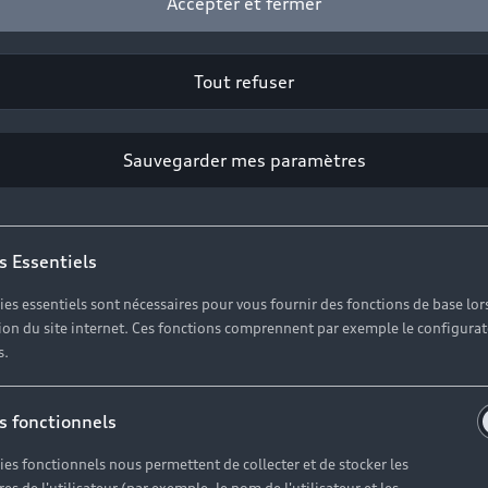
Accepter et fermer
2
Cliquez sur « Contacter votre Partenaire ».
Tout refuser
Sauvegarder mes paramètres
es réponses à vos questio
s Essentiels
ies essentiels sont nécessaires pour vous fournir des fonctions de base lor
erses questions autour de l'achat de véhicules neufs imm
ation du site internet. Ces fonctions comprennent par exemple le configura
s.
s fonctionnels
ies fonctionnels nous permettent de collecter et de stocker les