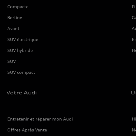
Compacte
F
Berline
G
Avant
Au
SUV électrique
Es
SUV hybride
H
SUV
SUV compact
Votre Audi
U
Entretenir et réparer mon Audi
Hi
Offres Après-Vente
No