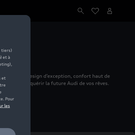
s
 tiers)
) et à
eting),
réunissant design d’exception, confort haut de
 et
s aide à acquérir la future Audi de vos rêves.
tre
e
te. Pour
ur les