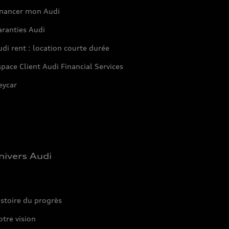
inancer mon Audi
aranties Audi
di rent : location courte durée
pace Client Audi Financial Services
eycar
nivers Audi
stoire du progrès
tre vision