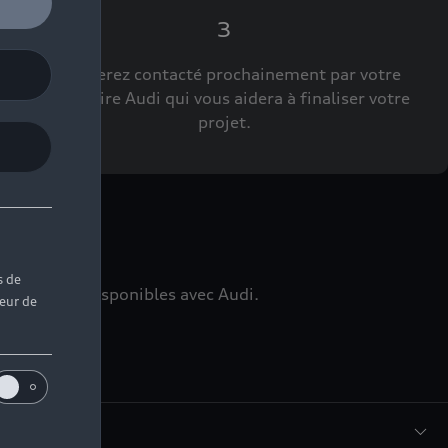
3
Vous serez contacté prochainement par votre
Partenaire Audi qui vous aidera à finaliser votre
projet.
ns
s de
édiatement disponibles avec Audi.
teur de