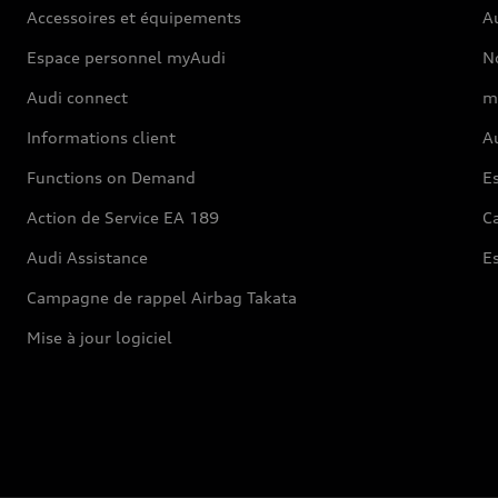
Accessoires et équipements
A
Espace personnel myAudi
N
Audi connect
m
Informations client
Au
Functions on Demand
Es
Action de Service EA 189
Ca
Audi Assistance
E
Campagne de rappel Airbag Takata
Mise à jour logiciel