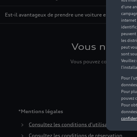
vos inté
d'une an
campagne
Est-il avantageux de prendre une voiture en leasing ?
internet
identifi
peuvent 
les dist
Vous n’avez 
peut vou
sont souv
Veuillez
Vous pouvez contacter le Par
l'instal
Pour l’u
données
Pour plu
pouvez c
Pour obt
*Mentions légales
données 
confiden
Consultez les conditions d’utilisation
Consultez les conditions de réservation