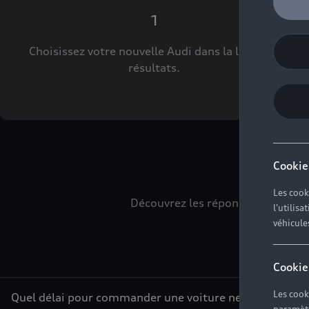
1
Choisissez votre nouvelle Audi dans la liste des
résultats.
L
Cookie
Les cook
Découvrez les réponses à vos div
l'utilis
véhicule
Cookie
Les cook
Quel délai pour commander une voiture neuve ?