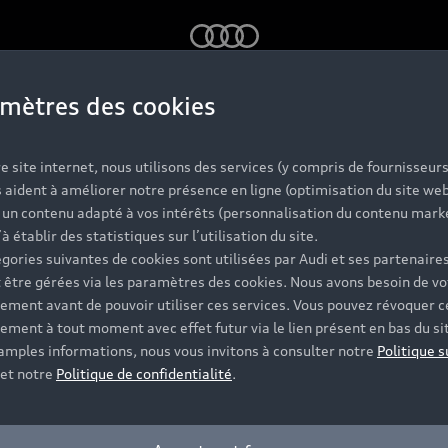
Audi
mètres des cookies
Nos Audi neuve
e site internet, nous utilisons des services (y compris de fournisseurs
 aident à améliorer notre présence en ligne (optimisation du site web
r un contenu adapté à vos intérêts (personnalisation du contenu mark
’à établir des statistiques sur l’utilisation du site.
ules neufs Audi disposent de finitions et d’équipements 
gories suivantes de cookies sont utilisées par Audi et ses partenaires
res vous accompagnent tout au long de votre projet et vou
 être gérées via les paramètres des cookies. Nous avons besoin de vo
ement avant de pouvoir utiliser ces services. Vous pouvez révoquer c
ement à tout moment avec effet futur via le lien présent en bas du si
Contacter le Partenaire
 amples informations, nous vous invitons à consulter notre
Politique s
et notre
Politique de confidentialité
.