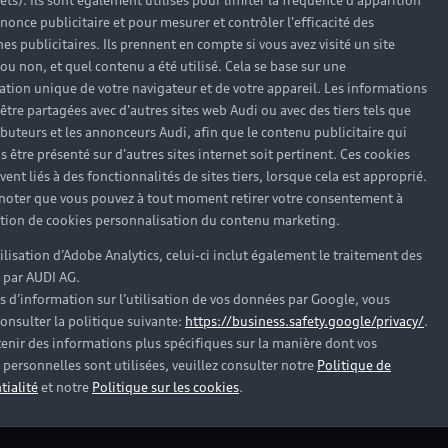
rêts). Ils sont également utilisés pour limiter la fréquence d'apparition
nonce publicitaire et pour mesurer et contrôler l'efficacité des
s publicitaires. Ils prennent en compte si vous avez visité un site
 ou non, et quel contenu a été utilisé. Cela se base sur une
cation unique de votre navigateur et de votre appareil. Les informations
être partagées avec d'autres sites web Audi ou avec des tiers tels que
ributeurs et les annonceurs Audi, afin que le contenu publicitaire qui
pas trouvé la réponse à vot
s être présenté sur d'autres sites internet soit pertinent. Ces cookies
ent liés à des fonctionnalités de sites tiers, lorsque cela est approprié.
 noter que vous pouvez à tout moment retirer votre consentement à
tenaire Audi proche de chez vous afin qu’il vous recontact
lation de cookies personnalisation du contenu marketing.
tilisation d’Adobe Analytics, celui-ci inclut également le traitement des
Trouver mon Partenaire Audi
 par AUDI AG.
s d’information sur l’utilisation de vos données par Google, vous
onsulter la politique suivante:
https://business.safety.google/privacy/
.
enir des informations plus spécifiques sur la manière dont vos
personnelles sont utilisées, veuillez consulter notre
Politique de
tialité
et notre
Politique sur les cookies
.