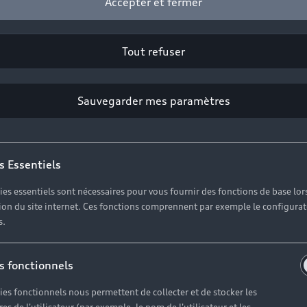
Accepter et fermer
2
Cliquez sur « Contacter votre Partenaire ».
Tout refuser
Sauvegarder mes paramètres
es réponses à vos questio
s Essentiels
ies essentiels sont nécessaires pour vous fournir des fonctions de base lor
erses questions autour de l'achat de véhicules neufs imm
ation du site internet. Ces fonctions comprennent par exemple le configura
s.
s fonctionnels
ies fonctionnels nous permettent de collecter et de stocker les