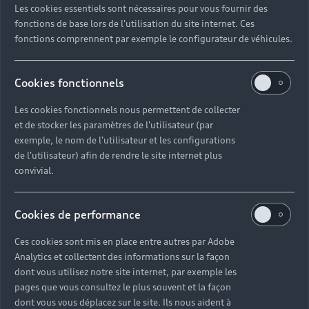
Les cookies essentiels sont nécessaires pour vous fournir des
Quel délai pour commander une voiture neuve ?
fonctions de base lors de l'utilisation du site internet. Ces
fonctions comprennent par exemple le configurateur de véhicules.
Comment suivre la commande de mon véhicule ?
Cookies fonctionnels
Comment se passe une livraison de voiture neuve
Les cookies fonctionnels nous permettent de collecter
?
et de stocker les paramètres de l'utilisateur (par
exemple, le nom de l'utilisateur et les configurations
Comment consulter le stock d'une voiture ?
de l'utilisateur) afin de rendre le site internet plus
convivial.
Qu'est-ce que le code VIN d'un véhicule ?
Cookies de performance
Comment lire le numéro VIN sur ma carte grise ?
Ces cookies sont mis en place entre autres par Adobe
Analytics et collectent des informations sur la façon
Comment financer l'achat d'une voiture neuve ?
dont vous utilisez notre site internet, par exemple les
pages que vous consultez le plus souvent et la façon
dont vous vous déplacez sur le site. Ils nous aident à
Quelles sont les options pour acheter une voiture