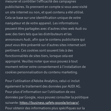
mesurer et contrôler l'efficacité des campagnes
Trouver mon Partenaire Audi
publicitaires. Ils prennent en compte si vous avez visité
un site internet ou non, et quel contenu a été utilisé.
Cela se base sur une identification unique de votre
navigateur et de votre appareil. Les informations
*Mentions légales
peuvent être partagées avec d'autres sites web Audi ou
avec des tiers tels que les distributeurs et les
Consultez les conditions d’utilisation
annonceurs Audi, afin que le contenu publicitaire qui
peut vous être présenté sur d'autres sites internet soit
Consultez les conditions de réservation
pertinent. Ces cookies sont souvent liés à des
fonctionnalités de sites tiers, lorsque cela est
approprié. Veuillez noter que vous pouvez à tout
moment retirer votre consentement à l'installation de
cookies personnalisation du contenu marketing.
* Voir conditions sur la page concernée.
Pour l’utilisation d’Adobe Analytics, celui-ci inclut
également le traitement des données par AUDI AG.
Pour plus d’information sur l’utilisation de vos
données par Google, vous pouvez consulter la politique
suivante:
https://business.safety.google/privacy/
.
Retour en haut
Pour obtenir des informations plus spécifiques sur la