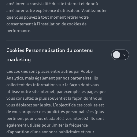
améliorer la convivialité du site internet et donc à
?
améliorer votre expérience d'utilisateur. Veuillez noter
que vous pouvez à tout moment retirer votre
Quels sont les avantages d'acheter une voiture
consentement à l'installation de cookies de
neuve ?
performance.
Est-il avantageux de prendre une voiture en
Cookies Personnalisation du contenu
leasing ?
marketing
Ces cookies sont placés entre autres par Adobe
Analytics, mais également par nos partenaires. Ils
Vous n’avez pas trouvé la
collectent des informations sur la façon dont vous
réponse à votre question ?
utilisez notre site internet, par exemple les pages que
vous consultez le plus souvent et la façon dont vous
vous déplacez sur le site. L'objectif de ces cookies est
Vous pouvez contacter le Partenaire Audi proche
de vous proposer des publicités personnalisées (plus
de chez vous afin qu’il vous recontacte dans les
pertinent pour vous et adapté à vos intérêts). Ils sont
plus brefs délais.
également utilisés pour limiter la fréquence
d'apparition d'une annonce publicitaire et pour