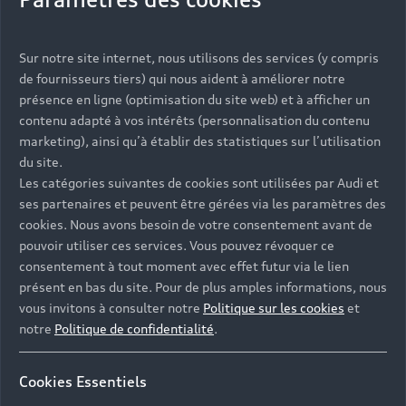
Vous serez contacté prochainement par votre
Sur notre site internet, nous utilisons des services (y compris
Partenaire Audi qui vous aidera à finaliser votre
de fournisseurs tiers) qui nous aident à améliorer notre
projet.
présence en ligne (optimisation du site web) et à afficher un
contenu adapté à vos intérêts (personnalisation du contenu
marketing), ainsi qu’à établir des statistiques sur l’utilisation
du site.
Les catégories suivantes de cookies sont utilisées par Audi et
Les réponses à vos
ses partenaires et peuvent être gérées via les paramètres des
questions
cookies. Nous avons besoin de votre consentement avant de
pouvoir utiliser ces services. Vous pouvez révoquer ce
consentement à tout moment avec effet futur via le lien
Découvrez les réponses à vos diverses questions
présent en bas du site. Pour de plus amples informations, nous
autour de l'achat de véhicules neufs
vous invitons à consulter notre
Politique sur les cookies
et
immédiatement disponibles avec Audi.
notre
Politique de confidentialité
.
Cookies Essentiels