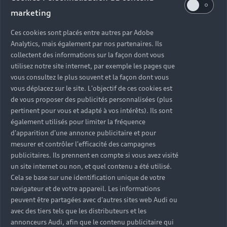
accompagnent
marketing
au quotidien
Ces cookies sont placés entre autres par Adobe
Analytics, mais également par nos partenaires. Ils
collectent des informations sur la façon dont vous
Lorsque vous choisissez Audi, vous choisissez une
utilisez notre site internet, par exemple les pages que
qualité de prestation et un savoir-faire Audi. Dans
vous consultez le plus souvent et la façon dont vous
chacune de nos concessions de voitures Audi, nos
vous déplacez sur le site. L'objectif de ces cookies est
équipes réalisent les interventions grâce à leurs
de vous proposer des publicités personnalisées (plus
connaissances, leurs compétences et prennent
pertinent pour vous et adapté à vos intérêts). Ils sont
soin de votre Audi au quotidien.
également utilisés pour limiter la fréquence
d'apparition d'une annonce publicitaire et pour
mesurer et contrôler l'efficacité des campagnes
publicitaires. Ils prennent en compte si vous avez visité
un site internet ou non, et quel contenu a été utilisé.
Cela se base sur une identification unique de votre
navigateur et de votre appareil. Les informations
peuvent être partagées avec d'autres sites web Audi ou
avec des tiers tels que les distributeurs et les
annonceurs Audi, afin que le contenu publicitaire qui