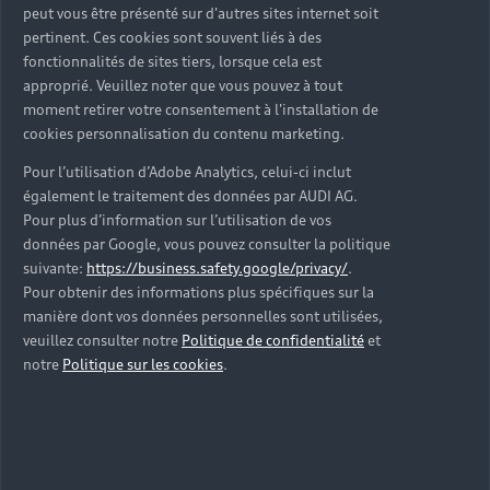
peut vous être présenté sur d'autres sites internet soit
pertinent. Ces cookies sont souvent liés à des
fonctionnalités de sites tiers, lorsque cela est
approprié. Veuillez noter que vous pouvez à tout
moment retirer votre consentement à l'installation de
cookies personnalisation du contenu marketing.
Les véhicules neufs
Pour l’utilisation d’Adobe Analytics, celui-ci inclut
également le traitement des données par AUDI AG.
Découvrez votre prochaine Audi parmi nos
Pour plus d’information sur l’utilisation de vos
véhicules neufs immédiatement disponibles en
données par Google, vous pouvez consulter la politique
concession Audi La Roche-sur-Yon.
suivante:
https://business.safety.google/privacy/
.
Pour obtenir des informations plus spécifiques sur la
Trouver une Audi neuve
manière dont vos données personnelles sont utilisées,
veuillez consulter notre
Politique de confidentialité
et
notre
Politique sur les cookies
.