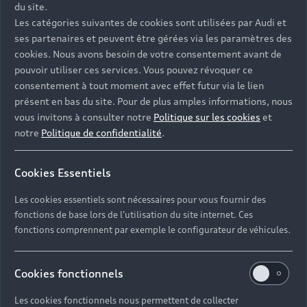
du site.
Les catégories suivantes de cookies sont utilisées par Audi et
ses partenaires et peuvent être gérées via les paramètres des
cookies. Nous avons besoin de votre consentement avant de
pouvoir utiliser ces services. Vous pouvez révoquer ce
consentement à tout moment avec effet futur via le lien
présent en bas du site. Pour de plus amples informations, nous
vous invitons à consulter notre
Politique sur les cookies
et
notre
Politique de confidentialité
.
Cookies Essentiels
Les cookies essentiels sont nécessaires pour vous fournir des
fonctions de base lors de l'utilisation du site internet. Ces
Retrouvez toutes les informations
fonctions comprennent par exemple le configurateur de véhicules.
sur la concession Audi La Roche-
sur-Yon
Cookies fonctionnels
Nos équipes expertes sont à votre service du lundi au
Les cookies fonctionnels nous permettent de collecter