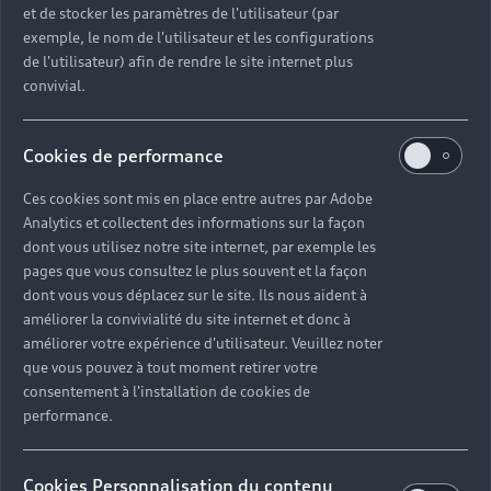
samedi de 8h30 à 12h00 et de 14h00 à 19h00 dans
et de stocker les paramètres de l'utilisateur (par
votre concession Audi La Roche-sur-Yon à l’adresse
exemple, le nom de l'utilisateur et les configurations
suivante :
de l'utilisateur) afin de rendre le site internet plus
83, rue de la Croisée ZAC BEAUPUY 3, 85000
convivial.
Mouilleron Le Captif (La Roche-sur-Yon).
Cookies de performance
Découvrir la concession
Ces cookies sont mis en place entre autres par Adobe
Analytics et collectent des informations sur la façon
dont vous utilisez notre site internet, par exemple les
pages que vous consultez le plus souvent et la façon
dont vous vous déplacez sur le site. Ils nous aident à
améliorer la convivialité du site internet et donc à
Nos équipes en
améliorer votre expérience d'utilisateur. Veuillez noter
concession Audi
que vous pouvez à tout moment retirer votre
consentement à l'installation de cookies de
La Roche-sur-
performance.
Yon vous
Cookies Personnalisation du contenu