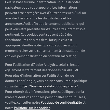
Cela se base sur une identification unique de votre
navigateur et de votre appareil. Les informations
peuvent être partagées avec d'autres sites web Audi ou
avec des tiers tels que les distributeurs et les
annonceurs Audi, afin que le contenu publicitaire qui
peut vous être présenté sur d'autres sites internet soit
pertinent. Ces cookies sont souvent liés à des
fonctionnalités de sites tiers, lorsque cela est
approprié. Veuillez noter que vous pouvez à tout
moment retirer votre consentement à l'installation de
Les véhicules neufs
cookies personnalisation du contenu marketing.
Pour l’utilisation d’Adobe Analytics, celui-ci inclut
Découvrez votre prochaine Audi parmi nos
également le traitement des données par AUDI AG.
véhicules neufs immédiatement disponibles en
Pour plus d’information sur l’utilisation de vos
concession Audi Saint-Malo.
données par Google, vous pouvez consulter la politique
suivante:
https://business.safety.google/privacy/
.
Trouver une Audi neuve
Pour obtenir des informations plus spécifiques sur la
manière dont vos données personnelles sont utilisées,
veuillez consulter notre
Politique de confidentialité
et
notre
Politique sur les cookies
.