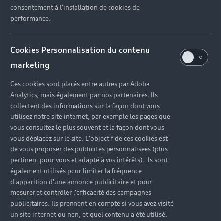
consentement à l'installation de cookies de
performance.
Lorsque vous choisissez Audi, vous optez pour
une qualité de prestation et un savoir-faire sans
compromis. Dans chacune de nos concessions de
Cookies Personnalisation du contenu
voitures Audi, nos techniciens experts possèdent
marketing
les connaissances, les compétences et les outils
nécessaires pour réaliser toutes les interventions
Ces cookies sont placés entre autres par Adobe
sur votre véhicule et prendre soin de votre Audi.
Analytics, mais également par nos partenaires. Ils
collectent des informations sur la façon dont vous
Révisions et réparations mécaniques, monte de
utilisez notre site internet, par exemple les pages que
pneumatiques été / hiver, préparation au contrôle
vous consultez le plus souvent et la façon dont vous
technique, solutions de mobilité en cas
vous déplacez sur le site. L'objectif de ces cookies est
d’immobilisation… retrouvez tous nos services
de vous proposer des publicités personnalisées (plus
dans votre concession Audi près de chez vous.
pertinent pour vous et adapté à vos intérêts). Ils sont
également utilisés pour limiter la fréquence
d'apparition d'une annonce publicitaire et pour
mesurer et contrôler l'efficacité des campagnes
publicitaires. Ils prennent en compte si vous avez visité
un site internet ou non, et quel contenu a été utilisé.