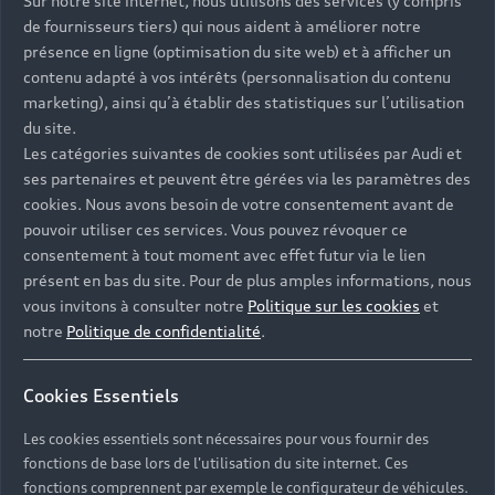
Sur notre site internet, nous utilisons des services (y compris
de fournisseurs tiers) qui nous aident à améliorer notre
présence en ligne (optimisation du site web) et à afficher un
contenu adapté à vos intérêts (personnalisation du contenu
marketing), ainsi qu’à établir des statistiques sur l’utilisation
du site.
Les catégories suivantes de cookies sont utilisées par Audi et
ses partenaires et peuvent être gérées via les paramètres des
cookies. Nous avons besoin de votre consentement avant de
pouvoir utiliser ces services. Vous pouvez révoquer ce
consentement à tout moment avec effet futur via le lien
présent en bas du site. Pour de plus amples informations, nous
vous invitons à consulter notre
Politique sur les cookies
et
notre
Politique de confidentialité
.
Cookies Essentiels
La concession Audi Saint-Malo est ouverte du lundi
Les cookies essentiels sont nécessaires pour vous fournir des
au vendredi de 8h30 à 12h15 et de 13h45 à 19h00
fonctions de base lors de l'utilisation du site internet. Ces
ainsi que le samedi de 9h00 à 12h00 et de 14h00 à
fonctions comprennent par exemple le configurateur de véhicules.