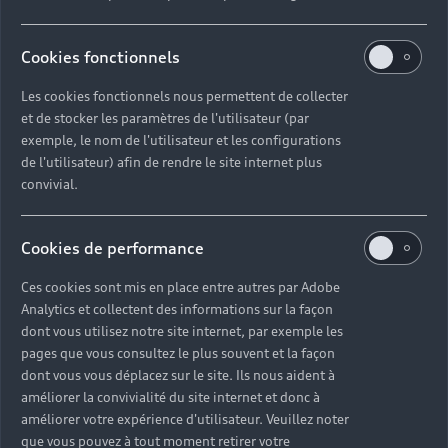
18h30.
Nos conseillers experts sont à votre écoute et
Cookies fonctionnels
peuvent vous offrir leurs services du lundi au samedi
à l'adresse suivante : rue de la Grassinais, 35400
Les cookies fonctionnels nous permettent de collecter
et de stocker les paramètres de l'utilisateur (par
Saint-Malo.
exemple, le nom de l'utilisateur et les configurations
de l'utilisateur) afin de rendre le site internet plus
Découvrir la concession Audi Saint-Malo
convivial.
Cookies de performance
Ces cookies sont mis en place entre autres par Adobe
Faites le choix
Analytics et collectent des informations sur la façon
dont vous utilisez notre site internet, par exemple les
d’un service sur-
pages que vous consultez le plus souvent et la façon
dont vous vous déplacez sur le site. Ils nous aident à
mesure avec
améliorer la convivialité du site internet et donc à
améliorer votre expérience d'utilisateur. Veuillez noter
Audi Saint-Malo
que vous pouvez à tout moment retirer votre