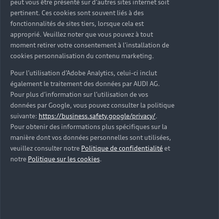
peut vous être présenté sur d'autres sites internet soit
pertinent. Ces cookies sont souvent liés à des
fonctionnalités de sites tiers, lorsque cela est
approprié. Veuillez noter que vous pouvez à tout
moment retirer votre consentement à l'installation de
Les véhicules neufs
cookies personnalisation du contenu marketing.
Découvrez votre prochaine Audi parmi nos
Pour l’utilisation d’Adobe Analytics, celui-ci inclut
véhicules neufs immédiatement disponibles en
également le traitement des données par AUDI AG.
Pour plus d’information sur l’utilisation de vos
concession Audi Vert-Saint-Denis.
données par Google, vous pouvez consulter la politique
Trouver une Audi neuve
suivante:
https://business.safety.google/privacy/
.
Pour obtenir des informations plus spécifiques sur la
manière dont vos données personnelles sont utilisées,
veuillez consulter notre
Politique de confidentialité
et
notre
Politique sur les cookies
.