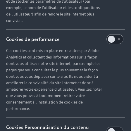
et de stocker les paramètres de l'utilisateur (par
exemple, le nom de l'utilisateur et les configurations
Découvrir la concession
de l'utilisateur) afin de rendre le site internet plus
convivial.
Cookies de performance
Des équipes
Ces cookies sont mis en place entre autres par Adobe
Analytics et collectent des informations sur la façon
expertes à votre
dont vous utilisez notre site internet, par exemple les
écoute dans
pages que vous consultez le plus souvent et la façon
dont vous vous déplacez sur le site. Ils nous aident à
votre
améliorer la convivialité du site internet et donc à
améliorer votre expérience d'utilisateur. Veuillez noter
concession Audi
que vous pouvez à tout moment retirer votre
consentement à l'installation de cookies de
Vert-Saint-Denis
performance.
Révisions et réparations, solutions de mobilité en
Cookies Personnalisation du contenu