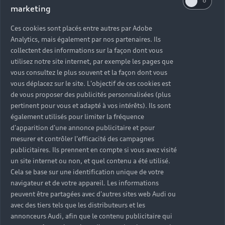
cas d’immobilisation, préparation au contrôle
marketing
technique… Lorsque vous choisissez Audi, vous
faites le choix d'un service adapté aux besoins de
Ces cookies sont placés entre autres par Adobe
votre véhicule. Retrouvez toute notre expertise
Analytics, mais également par nos partenaires. Ils
dans votre concession Audi. Nos techniciens
collectent des informations sur la façon dont vous
experts restent à votre écoute et possèdent
utilisez notre site internet, par exemple les pages que
toutes les compétences nécessaires pour réaliser
vous consultez le plus souvent et la façon dont vous
vous déplacez sur le site. L'objectif de ces cookies est
les interventions sur votre véhicule et prendre
de vous proposer des publicités personnalisées (plus
soin de votre Audi.
pertinent pour vous et adapté à vos intérêts). Ils sont
également utilisés pour limiter la fréquence
d'apparition d'une annonce publicitaire et pour
mesurer et contrôler l'efficacité des campagnes
publicitaires. Ils prennent en compte si vous avez visité
un site internet ou non, et quel contenu a été utilisé.
Cela se base sur une identification unique de votre
navigateur et de votre appareil. Les informations
peuvent être partagées avec d'autres sites web Audi ou
avec des tiers tels que les distributeurs et les
annonceurs Audi, afin que le contenu publicitaire qui