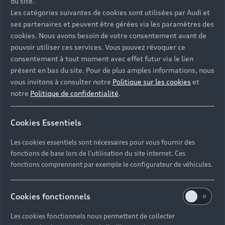
du site.
Les catégories suivantes de cookies sont utilisées par Audi et
ses partenaires et peuvent être gérées via les paramètres des
cookies. Nous avons besoin de votre consentement avant de
pouvoir utiliser ces services. Vous pouvez révoquer ce
consentement à tout moment avec effet futur via le lien
présent en bas du site. Pour de plus amples informations, nous
vous invitons à consulter notre
Politique sur les cookies
et
notre
Politique de confidentialité
.
Cookies Essentiels
Les cookies essentiels sont nécessaires pour vous fournir des
fonctions de base lors de l'utilisation du site internet. Ces
Nos équipes sont à votre écoute et vous offrent leurs
fonctions comprennent par exemple le configurateur de véhicules.
services, du lundi au samedi de 8h30 à 12h00 et de
14h00 à 19h00, dans votre concession Audi Vert-
Cookies fonctionnels
Saint-Denis à l’adresse suivante : 6 Rue Paul Henri
Spaak, 77240 Vert-Saint-Denis.
Les cookies fonctionnels nous permettent de collecter