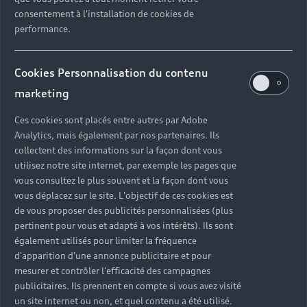
consentement à l'installation de cookies de
Découvrez nos autres vidéos
performance.
sur la recharge de votre
Cookies Personnalisation du contenu
Audi électrique
marketing
Ces cookies sont placés entre autres par Adobe
Découvrir
Analytics, mais également par nos partenaires. Ils
collectent des informations sur la façon dont vous
utilisez notre site internet, par exemple les pages que
vous consultez le plus souvent et la façon dont vous
vous déplacez sur le site. L'objectif de ces cookies est
Les modèles Audi e-tron, Audi e-tron Sportback, Audi e-
de vous proposer des publicités personnalisées (plus
tron S et Audi e-tron S Sportback sont désormais
pertinent pour vous et adapté à vos intérêts). Ils sont
uniquement disponibles sur stock.
également utilisés pour limiter la fréquence
d'apparition d'une annonce publicitaire et pour
mesurer et contrôler l'efficacité des campagnes
publicitaires. Ils prennent en compte si vous avez visité
un site internet ou non, et quel contenu a été utilisé.