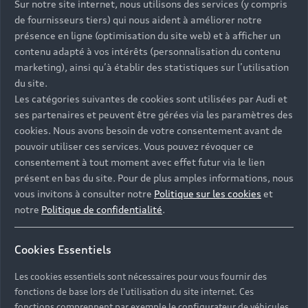
Sur notre site internet, nous utilisons des services (y compris
déplacement
de fournisseurs tiers) qui nous aident à améliorer notre
présence en ligne (optimisation du site web) et à afficher un
contenu adapté à vos intérêts (personnalisation du contenu
Les abréviations "AC" et "DC" signifient
marketing), ainsi qu’à établir des statistiques sur l’utilisation
respectivement courant alternatif et courant
du site.
continu. Bien que les batteries des voitures
Les catégories suivantes de cookies sont utilisées par Audi et
électriques ne puissent stocker que du courant
ses partenaires et peuvent être gérées via les paramètres des
continu, des technologies intelligentes
cookies. Nous avons besoin de votre consentement avant de
permettent de les recharger sur tous les types de
pouvoir utiliser ces services. Vous pouvez révoquer ce
prise.
consentement à tout moment avec effet futur via le lien
présent en bas du site. Pour de plus amples informations, nous
vous invitons à consulter notre
Politique sur les cookies
et
notre
Politique de confidentialité
.
Cookies Essentiels
Les cookies essentiels sont nécessaires pour vous fournir des
fonctions de base lors de l'utilisation du site internet. Ces
fonctions comprennent par exemple le configurateur de véhicules.