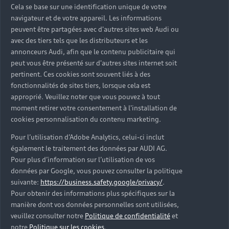
Cela se base sur une identification unique de votre
navigateur et de votre appareil. Les informations
peuvent être partagées avec d'autres sites web Audi ou
avec des tiers tels que les distributeurs et les
Découvrez les articles Univers Audi Électrique
annonceurs Audi, afin que le contenu publicitaire qui
peut vous être présenté sur d'autres sites internet soit
pertinent. Ces cookies sont souvent liés à des
Retour en haut
fonctionnalités de sites tiers, lorsque cela est
approprié. Veuillez noter que vous pouvez à tout
Accès rapides
moment retirer votre consentement à l'installation de
cookies personnalisation du contenu marketing.
Modèles
Pour l’utilisation d’Adobe Analytics, celui-ci inclut
Quelle Audi me correspond ?
également le traitement des données par AUDI AG.
Pour plus d’information sur l’utilisation de vos
Tous les modèles
Achat et location
données par Google, vous pouvez consulter la politique
Recherche de véhicules neufs
Électrique
suivante:
https://business.safety.google/privacy/
.
Pour obtenir des informations plus spécifiques sur la
Pour les professionnels
Véhicules d'occasion disponibles
Hybride rechargeable
manière dont vos données personnelles sont utilisées,
Offres du moment
veuillez consulter notre
Politique de confidentialité
et
Offres pour les professionnels
Citadine
Votre Audi
notre
Politique sur les cookies
.